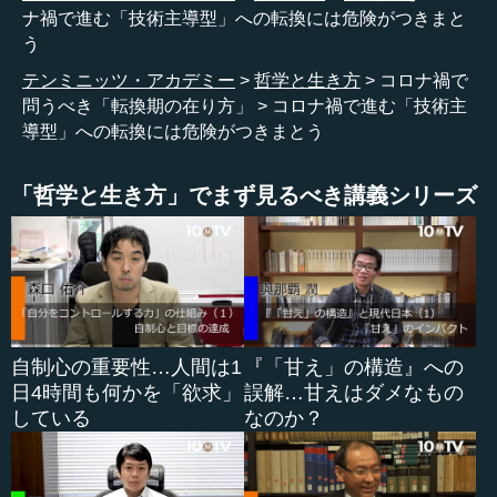
なく、とことん倒れるまで使い切るのが機械や技術ですよ
ナ禍で進む「技術主導型」への転換には危険がつきまと
ね。
う
テンミニッツ・アカデミー
哲学と生き方
コロナ禍で
―― 先生がよく指摘するチャップリンの『モダンタイム
問うべき「転換期の在り方」
コロナ禍で進む「技術主
ス』ですね。
導型」への転換には危険がつきまとう
田口 その通りです。非常に恐ろしい状態で、実現しては
「哲学と生き方」でまず見るべき講義シリーズ
ならないと思っています。
●新型コロナの危機は社会構造の全面的な改革を要求
している
田口 どちらにせよ、うまく転換しなければならないとい
自制心の重要性…人間は1
『「甘え」の構造』への
う危機感を持って、『佐久間象山に学ぶ大転換期の生き
日4時間も何かを「欲求」
誤解…甘えはダメなもの
方』（致知出版社）を書きました。そうして転換を待って
している
なのか？
いるうちに、今回のコロナウィルスの問題が起こりまし
た。「転換しなければ命の危険がある」という最後通告的
なものを今、全世界が受けているわけです。