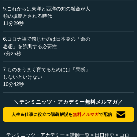
定期を決定付けてしまうのです。
5.これからは東洋と西洋の知の融合が人
どのように転換するかが一番重要だと、テンミニッツTV
類の規範とされる時代
でも何度か主張してきましたが、いよいよそのときが来た
11分29秒
のです。私はそのようにして20年間待っていたのですが、
日本社会は一向に転換しないのです。
6.コロナ禍で感じたのは日本発の「命の
思想」を強調する必要性
―― 先生は、20年間待っていたのですね。
7分25秒
田口 どのように転換するのか、と待っていました。明治
7.ものをうまく育てるためには「果断」
維新は「技術主導型」への転換でしたが、今回の第四次産
しないといけない
業革命も同様に「技術主導型」だと思っています。しか
10分42秒
し、「技術主導型」への転換には、佐久間象山が指摘する
「技術にしてやられてしまう」危険性がつきまといます。
＼テンミニッツ・アカデミー無料メルマガ／
―― 人間が取り残されてしまうのですね。
人生＆仕事に役立つ講義解説を
無料メルマガ
で配信
田口 人間が技術に使われてしまうのです。佐久間象山は
「技術に精神があるのか」といいましたが、私は「技術に
慈悲心はあるのか」と問いたいほどです。精神や慈悲心が
テンミニッツ・アカデミー
講師一覧
田口佳史
コロ