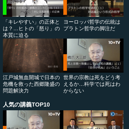
田口 そうしたときに、社会的ポジションの上の人は助か
るが下の人は危ない、大富豪はお金にまかせれば逃げ切れ
「キレやすい」の正体と
ヨーロッパ哲学の伝統は
るなど、富貴貧賤が影響する転換なのかと思っていました
は？…ヒトの「怒り」の
プラトン哲学の脚注だ
が、全く関係がないようです。若い人たちからも犠牲者が
本質に迫る
出ていますし、社会的ポジションが高い人も同様です。こ...
江戸城無血開城で日本の
世界の宗教は死をどう考
危機を救った西郷隆盛の
えるか…科学では死はわ
問題解決力
からない
人気の講義TOP10