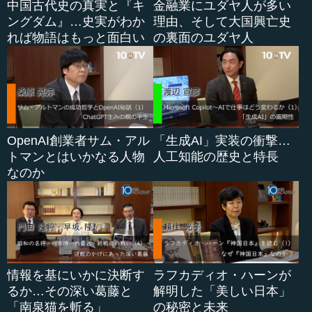
中国古代史の真実と『キ
金融業にユダヤ人が多い
ングダム』…史実がわか
理由、そして大国興亡史
れば物語はもっと面白い
の裏面のユダヤ人
OpenAI創業者サム・アル
「生成AI」実装の衝撃…
トマンとはいかなる人物
人工知能の歴史と特長
なのか
情報を基にいかに決断す
ラフカディオ・ハーンが
るか…その深い葛藤と
解明した「美しい日本」
「南泉猫を斬る」
の秘密と未来