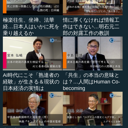
極楽往生、坐禅、法華
情に厚くなければ情報工
経…日本人はいかに死を
作はできない…明石元二
乗り越えるか
郎の対露工作の教訓
AI時代にこそ「熟達者の
「共生」の本当の意味と
経験」が生きる＆現状の
は？…人間はHuman Co-
日本経済の実情は
becoming