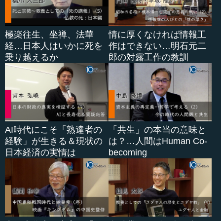
極楽往生、坐禅、法華
情に厚くなければ情報工
経…日本人はいかに死を
作はできない…明石元二
乗り越えるか
郎の対露工作の教訓
AI時代にこそ「熟達者の
「共生」の本当の意味と
経験」が生きる＆現状の
は？…人間はHuman Co-
日本経済の実情は
becoming