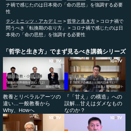
ナ禍で感じたのは日本発の「命の思想」を強調する必要
―― ことごとく仏なのですね。
性
テンミニッツ・アカデミー
哲学と生き方
コロナ禍で
田口 仏なのです。この世で命を持たないものはない、と
問うべき「転換期の在り方」
コロナ禍で感じたのは日
いうことです。粗略にあつかうことは命を奪うことに等し
本発の「命の思想」を強調する必要性
いので、ひとつひとつのものを丁寧に扱わなければならな
いのです。
「哲学と生き方」でまず見るべき講義シリーズ
●道元禅師の全てのことに丁寧に真心を込めて取り組
むという教え
田口 道元禅師は、「人間の生き方の最たるものは、一つ
ひとつを丁寧に真心込めてやることだ」といいました。つ
教養とリベラルアーツの
『「甘え」の構造』への
まり、修行として毎日を暮らすことが、非常に大切なので
違い…一般教養から
誤解…甘えはダメなもの
す。われわれは命に取り囲まれて生きています。いつも命
Why、Howへ
なのか？
の大切さを思わなければなりません。生きとし生けるもの
の世話係として人間がいる、という考え方を絶対に見失っ
てはいけないのです。