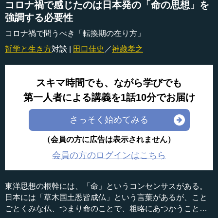
コロナ禍で感じたのは日本発の「命の思想」を
強調する必要性
コロナ禍で問うべき「転換期の在り方」
哲学と生き方
対談 |
田口佳史
／
神藏孝之
スキマ時間でも、ながら学びでも
第一人者による講義を1話10分でお届け
さっそく始めてみる
（会員の方に広告は表示されません）
会員の方のログインはこちら
東洋思想の根幹には、「命」というコンセンサスがある。
日本には「草木国土悉皆成仏」という言葉があるが、こと
ごとくみな仏、つまり命のことで、粗略にあつかうことは