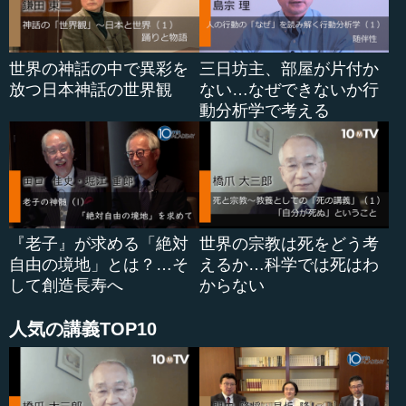
例えば、料理などでも、日本人は食材を無駄なく用い
て、全て食べています。無駄をなくすことを、「よくもち
世界の神話の中で異彩を
三日坊主、部屋が片付か
いる」と東洋思想ではいいます。「よくもちいる」とは、
放つ日本神話の世界観
ない…なぜできないか行
漢字で書くと「利用...
動分析学で考える
『老子』が求める「絶対
世界の宗教は死をどう考
自由の境地」とは？…そ
えるか…科学では死はわ
して創造長寿へ
からない
人気の講義TOP10