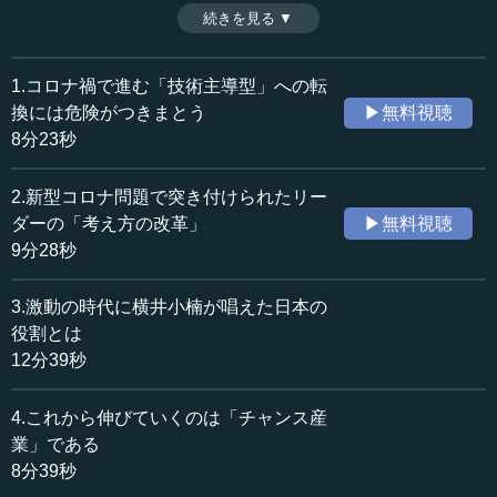
命を奪うことに等しいと田口氏は説く。道元のいうよう
続きを見る ▼
時間：7分25秒
に、一つひとつのことに真心を込めて取り組むことが日本
収録日：2020年7月22日
人の強みであり、西洋発祥のものに対して、日本流に命を
追加日：2020年7月22日
吹きかけてやることが、東洋と西洋の知の融合だという。
1.コロナ禍で進む「技術主導型」への転
カテゴリー：
（全7話中第6話）
換には危険がつきまとう
▶無料視聴
哲学・思想
哲学・思想一般
※インタビュアー：神藏孝之（テンミニッツTV論説主幹）
8分23秒
社会・福祉
災害・防災
2.新型コロナ問題で突き付けられたリー
≪全文≫
ダーの「考え方の改革」
▶無料視聴
●東洋思想は命に力点を置く
9分28秒
田口 コロナショックによるもう一つの転換があります。
3.激動の時代に横井小楠が唱えた日本の
今回、人間に突きつけられたのは、命の危機です。命につ
役割とは
いてこれほど考えた時期はないのではないかと思います。
12分39秒
人と会う際にも、命の危険を考えるために、マスクをつけ
るなどの予防策を取っています。せっかくここまで命を身
4.これから伸びていくのは「チャンス産
近に考えたのであれば、東洋思想との関連性についても考
業」である
える必要があるでしょう。
8分39秒
東洋思想の根幹には、命というコンセンサスがありま