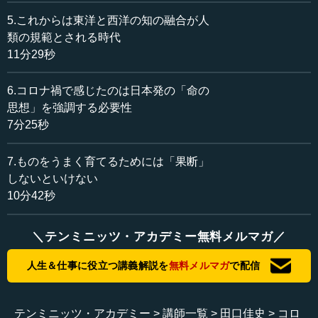
す。イデオロギーや主義主張、宗教の違いは、その下位に
5.これからは東洋と西洋の知の融合が人
ある概念です。ですので、東洋思想においては、宗教がイ
類の規範とされる時代
スラム教かキリスト教か、政治的主張が社会主義かなどの
11分29秒
点には無頓着です。あなたのお好きなように、という世界
なのです。
6.コロナ禍で感じたのは日本発の「命の
思想」を強調する必要性
東洋思想のもとでは、宗教観の違いで戦争が起きること
7分25秒
はありません。東洋思想は、イデオロギーや宗教を乗り越
えて、人間の最も重要なものとしてコンセンサスが取れる
7.ものをうまく育てるためには「果断」
のは、命だといっているのです。命を持ち出すと、どのよ
しないといけない
うな宗教やイデオロギーの人でも命は大切だと答えます。
10分42秒
ですから日本人は、東洋思想が説いている命の尊重という
点を学ぶ必要があります。
＼テンミニッツ・アカデミー無料メルマガ／
日本の生命観はどれほどのスケールがあるのかという
と、それはすごいものがあります「草木国土悉皆成仏(そう
人生＆仕事に役立つ講義解説を
無料メルマガ
で配信
もくこくどしっかいじょうぶつ)」という言葉があります。
草木も国土さえもことごとくみな仏なり、つまり命なのだ
といっているのです。
テンミニッツ・アカデミー
講師一覧
田口佳史
コロ