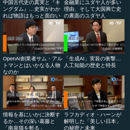
中国古代史の真実と『キ
金融業にユダヤ人が多い
ングダム』…史実がわか
理由、そして大国興亡史
れば物語はもっと面白い
の裏面のユダヤ人
OpenAI創業者サム・アル
「生成AI」実装の衝撃…
トマンとはいかなる人物
人工知能の歴史と特長
なのか
情報を基にいかに決断す
ラフカディオ・ハーンが
るか…その深い葛藤と
解明した「美しい日本」
「南泉猫を斬る」
の秘密と未来