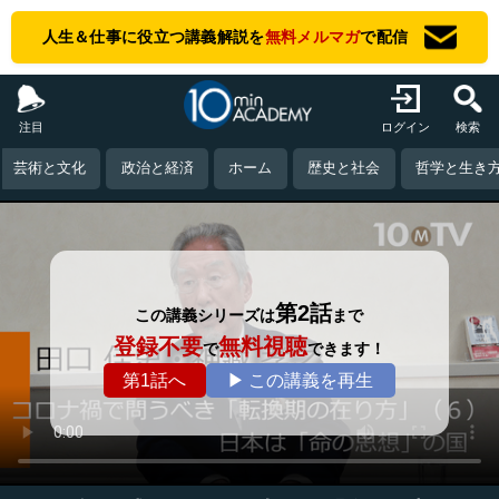
人生＆仕事に役立つ講義解説を
無料メルマガ
で配信
注目
ログイン
検索
芸術と文化
政治と経済
ホーム
歴史と社会
哲学と生き
第2話
この講義シリーズは
まで
登録不要
無料視聴
で
できます！
第1話へ
▶ この講義を再生