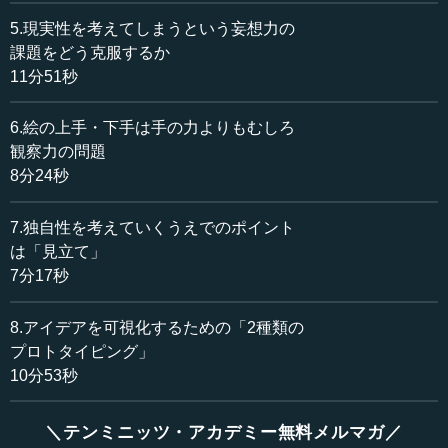
ますが、よく観察することによって、複雑なものを、複雑
なままに、自分自身が感じてそれを表現することです。
5.現実性を考えてしまうという妄想力の
課題をどう克服するか
スライドの絵は、私が昔、自画像を描くワークショップ
11分51秒
に参加したときに、5日間のワークショプの前と後それぞれ
で描いた絵です。ワークショップに参加した前後でこれだ
6.絵の上手・下手は手の力よりもむしろ
けの絵のクオリティーの変化が出てくるということを、私
観察力の問題
自身が体験しました。
8分24秒
ポイントは何かというと、実は絵が上手い下手というの
7.独自性を考えていくうえでのポイント
は、手の力というよりも、観察する力だということです。
は「見立て」
物事をどれだけ詳しく、細部まで詳細に感じられている
7分17秒
か、見ているか。そのようにして見ていくと、実は絵はよ
り描けるようになります。
8.アイデアを可視化するための「2種類の
プロトタイピング」
●イメージ脳で観るための方法
10分53秒
いわゆる、左脳・右脳ということが世の中でいわれてい
＼テンミニッツ・アカデミー無料メルマガ／
ますけれども、言語脳とイメージ脳、この中でもイメージ