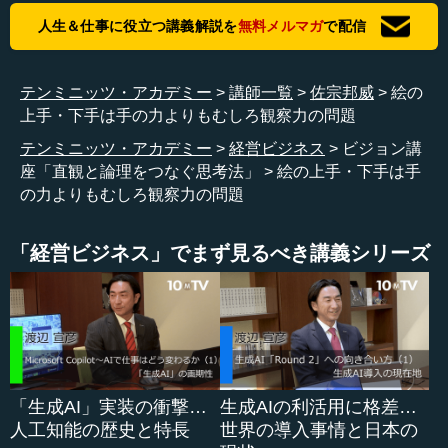
脳で詳細まで細かく見ていくという、モノの見方をする
人生＆仕事に役立つ講義解説を
無料メルマガ
で配信
と、実は絵が描けるようになりますし、ビジョンの解像度
もより上がるようになります。左脳は、さらっと上の方か
ら全体を見る、鳥瞰するという、鳥の目のようなものです
テンミニッツ・アカデミー
講師一覧
佐宗邦威
絵の
が、右脳、すなわちイメージ脳は、虫の目のようなもの
上手・下手は手の力よりもむしろ観察力の問題
で、ズームアップして、細かいところを詳細に見ていくと
テンミニッツ・アカデミー
経営ビジネス
ビジョン講
いう特徴になります。
座「直観と論理をつなぐ思考法」
絵の上手・下手は手
の力よりもむしろ観察力の問題
このイメージ脳で観るための方法としては、スライドの
ような有名な絵を、反対にして、意味が分からなくなった
状態で、その線を真似るなどがあります。
「経営ビジネス」でまず見るべき講義シリーズ
また、スライドのような絵があったときに、花の形を描
くような絵の描き方もあるのですけれども、外側を黒く鉛
筆で全部塗って、外側の部分を消していく、これをネガス
ペースと言いますが、ここで結果的に残ったものが自分が
描きたかったものである、こういう思考法も、実はイメー
「生成AI」実装の衝撃…
生成AIの利活用に格差…
ジ脳の思考法です。
人工知能の歴史と特長
世界の導入事情と日本の