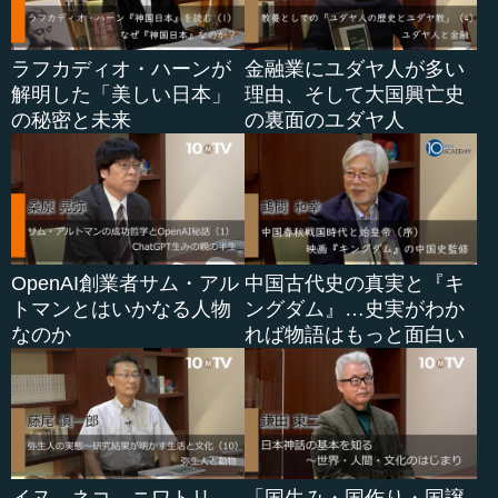
ラフカディオ・ハーンが
金融業にユダヤ人が多い
解明した「美しい日本」
理由、そして大国興亡史
の秘密と未来
の裏面のユダヤ人
OpenAI創業者サム・アル
中国古代史の真実と『キ
トマンとはいかなる人物
ングダム』…史実がわか
なのか
れば物語はもっと面白い