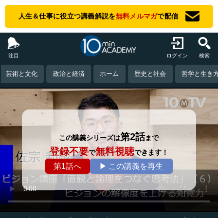
人生＆仕事に役立つ講義解説を
無料メルマガ
で配信
注目
ログイン
検索
芸術と文化
政治と経済
ホーム
歴史と社会
哲学と生き
第2話
この講義シリーズは
まで
登録不要
無料視聴
で
できます！
第1話へ
▶ この講義を再生