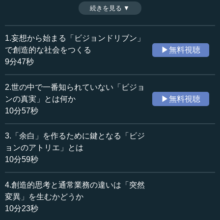
だという。それはどういうことなのか。具体的に「知覚
続きを見る ▼
時間：8分24秒
力」を鍛えるために有用な思考法、エクササイズについて
収録日：2020年11月4日
論じていく。（全8話中第6話）
追加日：2020年12月28日
1.妄想から始まる「ビジョンドリブン」
カテゴリー：
で創造的な社会をつくる
▶無料視聴
社会・福祉
社会・福祉一般
9分47秒
ビジネス・経営
ビジネス・経営一般
政治
発想法とビジョン
2.世の中で一番知られていない「ビジョ
ンの真実」とは何か
▶無料視聴
≪全文≫
10分57秒
●知覚力のポイントは複雑なものを複雑なまま表現す
ること
3.「余白」を作るために鍵となる「ビジ
ョンのアトリエ」とは
次が知覚力になります。
10分59秒
フワッとしたやりたいことを具体化していくのが知覚力
4.創造的思考と通常業務の違いは「突然
になります。
変異」を生むかどうか
10分23秒
知覚力のポイントは、セザンヌの絵がここに描いてあり