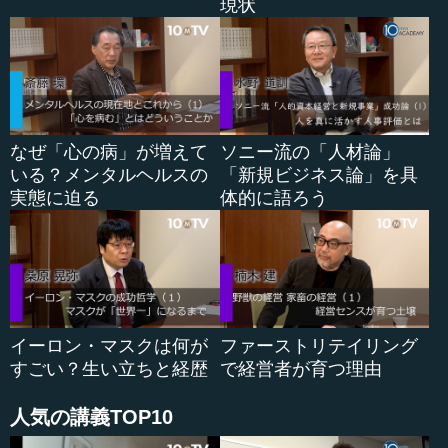
現状
...
なぜ「心の病」が増えて
ソニー流の「人材論」
いる？メンタルヘルスの
「新規ビジネス論」を具
実態に迫る
体的に語ろう
イーロン・マスクは何が
ファーストリテイリング
すごい？生い立ちと経歴
で経営者が育つ理由
人気の講義TOP10