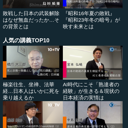
そういう外交が成り立つか成り立たないかということは
別として、輝元の目論見と安国寺恵瓊による輝元の意志を
敗戦した日本の武装解除
『昭和16年夏の敗戦』
受けた外交政策というのは、基本的に家康とは戦わないで
はなぜ無血だったか…そ
『昭和23年冬の暗号』が
おくというものです。そしておそらくですが、石田三成を...
の背景とは
映す未来とは
人気の講義TOP10
極楽往生、坐禅、法華
AI時代にこそ「熟達者の
経…日本人はいかに死を
経験」が生きる＆現状の
乗り越えるか
日本経済の実情は