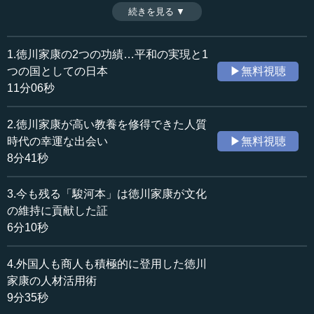
学者の林羅山を登用する一方、ウィリアム・アダムスやヤ
続きを見る ▼
時間：9分35秒
ン・ヨーステンなどの外国人、商人の茶屋四郎次郎も積極
収録日：2019年12月26日
的に活用する。そのことから、家康の「人材登用のうま
追加日：2021年1月30日
さ」をうかがい知ることができる。（全5話中4話）
1.徳川家康の2つの功績…平和の実現と1
カテゴリー：
※インタビュアー：神藏孝之（テンミニッツTV論説主幹）
つの国としての日本
▶無料視聴
歴史・民族
日本史（近世）
11分06秒
≪全文≫
2.徳川家康が高い教養を修得できた人質
●当時最大の知識人として外交政策を仕切っていた禅
時代の幸運な出会い
▶無料視聴
僧
8分41秒
山内 実際にそうなっていくわけだけれども、彼（徳川家
3.今も残る「駿河本」は徳川家康が文化
康）を、駿河今川家の最も重要な武将として育てなきゃい
の維持に貢献した証
けない。今川家を支える武将、リーダーとして育てたいと
6分10秒
いう思いがあったから。
4.外国人も商人も積極的に登用した徳川
家康は、織田信長とは形式的にいえば対等の同盟関係じ
家康の人材活用術
ゃないけど、三河の独立大名として三河一国というものを
9分35秒
領有していた松平家の嫡子です。これを格下だと見ていた