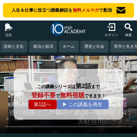
人生＆仕事に役立つ講義解説を
無料メルマガ
で配信
注目
ログイン
検索
芸術と文化
政治と経済
ホーム
歴史と社会
哲学と生き
第2話
この講義シリーズは
まで
登録不要
無料視聴
で
できます！
第1話へ
▶ この講義を再生