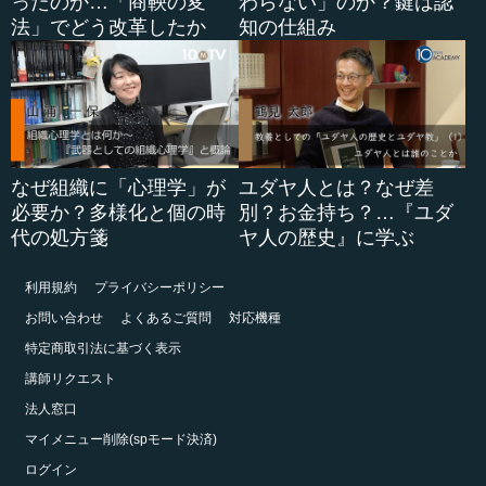
ったのか…「商鞅の変
わらない」のか？鍵は認
法」でどう改革したか
知の仕組み
なぜ組織に「心理学」が
ユダヤ人とは？なぜ差
必要か？多様化と個の時
別？お金持ち？…『ユダ
代の処方箋
ヤ人の歴史』に学ぶ
利用規約
プライバシーポリシー
お問い合わせ
よくあるご質問
対応機種
特定商取引法に基づく表示
講師リクエスト
法人窓口
マイメニュー削除(spモード決済)
ログイン