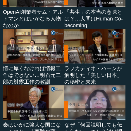
OpenAI創業者サム・アル
「共生」の本当の意味と
トマンとはいかなる人物
は？…人間はHuman Co-
なのか
becoming
情に厚くなければ情報工
ラフカディオ・ハーンが
作はできない…明石元二
解明した「美しい日本」
郎の対露工作の教訓
の秘密と未来
秦はいかに強大な国にな
なぜ「何回説明しても伝