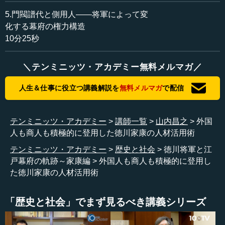
と思うけども、政治的にいえば今川の重要な同盟者、ある
いは有力武将、あるいは客将としてきちんと育てていく。
5.門閥譜代と側用人――将軍によって変
そして、今川の持っている文化的あるいは知的な教養を身
化する幕府の権力構造
につけ、一国を束ねて今川を支えていく。そのような武将
10分25秒
に育てていきたいという問題意識が（太原雪斎には）あっ
たでしょうね。
＼テンミニッツ・アカデミー無料メルマガ／
―― そこもまた幸運な出会いですね。
人生＆仕事に役立つ講義解説を
無料メルマガ
で配信
山内 幸運な出会いでした。そして、ある意味では、（太
原雪斎のような）禅僧というのは、戦国時代から江戸時代
テンミニッツ・アカデミー
講師一覧
山内昌之
外国
にかけては、最大の知識人であり、最大の政治ブレーンだ
人も商人も積極的に登用した徳川家康の人材活用術
ったわけです。
テンミニッツ・アカデミー
歴史と社会
徳川将軍と江
戸幕府の軌跡～家康編
外国人も商人も積極的に登用し
例えば（時代的に）早いところでいうと、安国寺恵瓊と
た徳川家康の人材活用術
秀吉の関係、あるいは毛利輝元と安国寺恵瓊の関係です。
つまり、安国寺恵瓊は両属関係だったわけです。独立化し
ていくにしたがって秀吉についていくけれども、基本的に
「歴史と社会」でまず見るべき講義シリーズ
は毛利家の使僧として出発したわけです。同時に学僧だっ
た。そして領地・領国も与えられ、石高を持つ。実際、毛