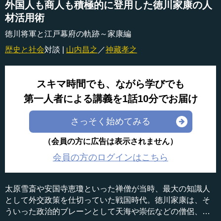
外国人も商人も積極的に登用した徳川家康の人
材活用術
徳川将軍と江戸幕府の軌跡～家康編
歴史と社会
対談 |
山内昌之
／
神藏孝之
スキマ時間でも、ながら学びでも
第一人者による講義を1話10分でお届け
さっそく始めてみる
（会員の方に広告は表示されません）
会員の方のログインはこちら
太原雪斎や安国寺恵瓊といった禅僧が当時、最大の知識人
として外交政策を仕切っていた戦国時代。徳川家康は、そ
ういった政治的ブレーンとして天海や崇伝などの僧侶、儒