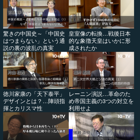
利家の外交政策を仕切っていくのは、安国寺恵瓊だった。
太原雪斎も同じです。そういう役割を果たしていく。
―― でも、そういう人だから、見る目がものすごくある
わけですね。
驚きの中国史～「中国史
皇室像の転換…戦後日本
はつまらない」という通
的な象徴天皇はいかに形
山内 そうでしょう。実際、雪斎は信長の父の信秀と戦い
説の裏の波乱の真実
成されたか
ますから。前線に行って戦闘の指揮までするのです。
●政治的ブレーンとして活躍した安国寺恵瓊
山内 これは恵瓊もそうなのです。関ヶ原の戦いは竜頭蛇
徳川家康の「天下泰平」
レーニン演説…革命のた
尾に終わったのですが、恵瓊は基本的にいえば、輝元の意
デザインとは？…陣頭指
め帝国主義の3つの対立を
志を受け継いでいる。これは何て言うのでしょうかね、よ
揮とカリスマ性
利用せよ
く日和見というか、西軍の総大将になったからというイメ
ージが強いのだけども、家康に対して対抗するということ
は。