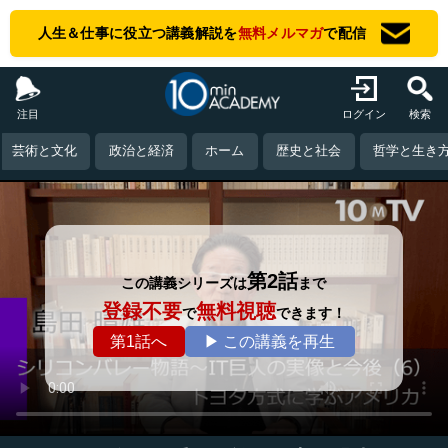
人生＆仕事に役立つ講義解説を
無料メルマガ
で配信
注目
ログイン
検索
芸術と文化
政治と経済
ホーム
歴史と社会
哲学と生き
第2話
この講義シリーズは
まで
登録不要
無料視聴
で
できます！
第1話へ
▶ この講義を再生