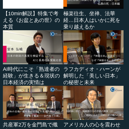
【10min解説】特集で考
極楽往生、坐禅、法華
える《お盆とあの世》の
経…日本人はいかに死を
本質
乗り越えるか
AI時代にこそ「熟達者の
ラフカディオ・ハーンが
経験」が生きる＆現状の
解明した「美しい日本」
日本経済の実情は
の秘密と未来
共産軍2万を金門島で殲
アメリカ人の心を震わせ