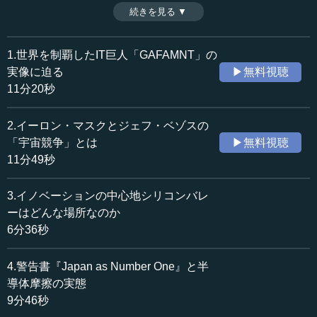
するだけでなく、普遍化し、一般的に通用する理論を導き
続きを見る ▼
時間：10分34秒
出す。さらに、それを愚直に推進したのがアマゾンの商法
収録日：2021年7月8日
だ。そこには日本経営の進化形があった。（全7話中第6
追加日：2021年12月26日
話）
1.世界を制覇したIT巨人「GAFAMNT」の
カテゴリー：
実像に迫る
▶無料視聴
ビジネス・経営
起業家精神・経営哲学
11分20秒
科学技術
IoT・ビッグデータ・ICT
国際
アメリカ
2.イーロン・マスクとジェフ・ベゾスの
「宇宙競争」とは
▶無料視聴
≪全文≫
11分49秒
●GMのフリーモント工場を再生させたトヨタ
3.イノベーションの中心地シリコンバレ
（ボストンコンサルティングが新しい経営理論を構築す
ーはどんな場所なのか
る）一方、非常に成績のいいトヨタに対しても、アメリカ
6分36秒
人は非常に興味がありました。トヨタの生産方式と品質管
理が秘訣なのだというふうに、アメリカでは言われ、あち
4.警告書『Japan as Number One』と半
らこちらの工場で、「カイゼン」という取り組みを行いま
導体摩擦の実態
した。アメリカ企業はもともと「ものつくり」にあまり着
9分46秒
目していなかったのですが、この辺で少し革命が起きたわ