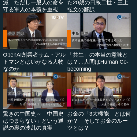
滅…ただし一般人の命を
た20歳の日系二世・三上
守る軍人の本義を重視
弘文の翻訳
OpenAI創業者サム・アル
「共生」の本当の意味と
トマンとはいかなる人物
は？…人間はHuman Co-
なのか
becoming
驚きの中国史～「中国史
お金の「3大機能」とは何
はつまらない」という通
か？ そしてお金のルー
説の裏の波乱の真実
ツとは？