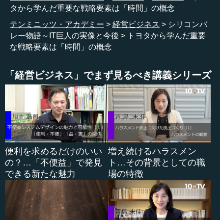
人3時間を限度に見せており、論文もいろいろ出ていまし
タから学んだ重要な戦略要素は「時間」の概念
た。
テンミニッツ・アカデミー
経営ビジネス
シリコンバ
レー物語～IT巨人の実像と今後
トヨタから学んだ重要
私はトヨタと非常に親しく、このときは豊田達郎氏が社
な戦略要素は「時間」の概念
長でしたが、「島田先生は別格だから、1週間ぐらいずっと
来ていいよ」といってもらいました。私は近くのモーテル
「経営ビジネス」でまず見るべき講義シリーズ
に泊って、朝から夕方までずっと通い詰め、おそらく何百
時間かトヨタを調査しました。
●トヨタの戦略を応用していったアメリカ
私が何を行ったかというと、トヨタの労働者のインタビ
便利を求めるだけのいい
増え続けるハラスメン
ューです。1人1時間ぐらいかけて「コンテンツ・アナリシ
の？…「不便益」で発見
ト…その背景としての職
ス（内容分析）」してみようと目論んだのです。行くと、
できる新たな魅力
場の特徴
労働者にこう言います。「I don’t speak English well. May I
take tape? Is it OK?」。そう言うと「Sure」と言って話して
くれますが、1時間ぐらい続けて質問していくと、「どちら
がアメリカ人か分からない」となる。