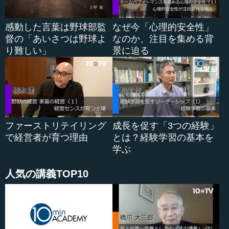
...
感動した言葉は野球部監
なぜ今「心理的安全性」
督の「あいさつは野球よ
なのか、注目を集める背
り難しい」
景に迫る
ファーストリテイリング
成長を促す「3つの経験」
で経営者が育つ理由
とは？経験学習の基本を
学ぶ
人気の講義TOP10