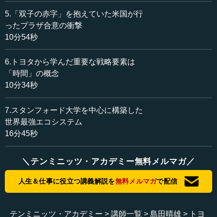
けです。
5.「双子の赤字」を抱えていた米国が行
カリフォルニアにGMのフリーモント工場というところが
ったプラザ合意の衝撃
あり、労働組合が強くてポンコツになりました。私もこの
10分54秒
フリーモントを、ほかのたくさんのアメリカ企業とともに
ずいぶん見学しましたが、在庫をずっと積み上げていて、
6.トヨタから学んだ重要な戦略要素は
効率が悪すぎたのです。それを高く売りつけ、儲かったら
「時間」の概念
株式に転換する。それがアメリカの資本主義です。フリー
10分34秒
モント工場も、相当ダメな工場だったのです。
7.スタンフォード大学を中心に構築した
このポンコツ工場が、トヨタがアメリカに進出するとき
世界最強エコシステム
の「人質」のように用いられます。トヨタはしょうがない
16分45秒
から使うわけですが、そのときにNUMMI（New United
Motor Manufacturing Incorporated）を設立します。
＼テンミニッツ・アカデミー無料メルマガ／
ボストンコンサルティンググループの三枝氏もここへ勉
強に訪れたようですが、実はここにShimada Researchとい
人生＆仕事に役立つ講義解説を
無料メルマガ
で配信
うグループも入りました。トヨタが再生させた工場という
ので、アメリカはもちろん世界中の学者が門前市をなして
見学に来るのです。あまりたくさん来るので、トヨタでは1
テンミニッツ・アカデミー
講師一覧
島田晴雄
トヨ