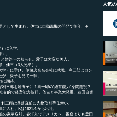
人気の
たみの長男として生まれ。佐吉は自動織機の開発で後年、有
学）に入学。
味）。
子と婚約への知らせ。愛子は大変な美人。
郎、佳三（3人兄弟）。
大学）に学び、伊藤忠合名会社に就職。利三郎はロン
たが、愛子を見て一転。
力に期待。
ぜ利三郎を婿養子に？喜一郎の”経営能力”を問題視？
利三郎は社交的で経営能力抜群。佐吉と事業大発展。豊田自働
大暴落。利三郎は暴落直前に先物取引手仕舞い。
織に入社。Kは1921.4.から出社。
 東洋汽船の豪華客船、春洋丸でアメリカへ。視察よりも豊田