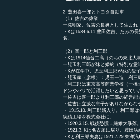
2. 豊田喜一郎とトヨタ自動車
（1）佐吉の偉業
ー発明家、佐吉の長男として生まれ
・Kは1984.6.11 豊田佐吉、
名。
（2）喜一郎と利三郎
・Kは1914仙台二高（のちの東北大
ー児玉利三郎が妹と婚約（特別な意
・Kが在学中、児玉利三郎が妹の愛
・児玉家（彦根）：児玉一造、利三
・利三郎は東京高等商業学校（一橋
ドンやパリで活躍したいと思ってい
ー佐吉は喜一郎より利三郎の経営能
・佐吉は立派な息子がありながらな
・ 1915.10. 利三郎婿入り。
紡績工場を株式会社に。
・1920.3.15. 戦後恐慌→繊維
・1921.3. Kは名古屋に戻り、豊田紡
・Kと利三郎夫妻は1921.7.29