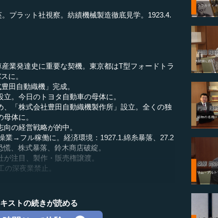
訪英。プラット社視察。紡績機械製造徹底見学。1923.4.
自動車産業発達史に重要な契機。東京都はT型フォードトラ
バスに。
式豊田自動織機」完成。
設立。今日のトヨタ自動車の母体に。
立のため、「株式会社豊田自動織機製作所」設立。全くの独
の母体に。
志向の経営戦略が的中。
操業→フル稼働に。経済環境：1927.1.綿糸暴落、27.2
金融恐慌、株式暴落、鈴木商店破綻。
社が注目、製作・販売権譲渡。
女工の深夜業禁止。
テキストの続きが読める