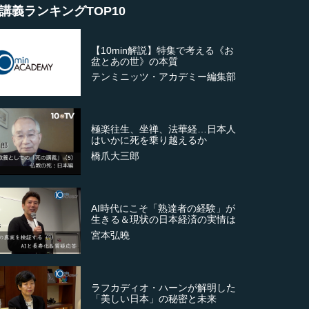
講義ランキングTOP10
【10min解説】特集で考える《お
盆とあの世》の本質
テンミニッツ・アカデミー編集部
極楽往生、坐禅、法華経…日本人
はいかに死を乗り越えるか
橋爪大三郎
AI時代にこそ「熟達者の経験」が
生きる＆現状の日本経済の実情は
宮本弘曉
ラフカディオ・ハーンが解明した
「美しい日本」の秘密と未来