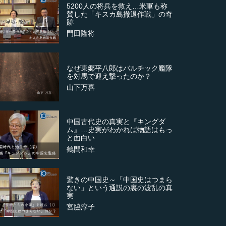
5200人の将兵を救え…米軍も称
賛した「キスカ島撤退作戦」の奇
跡
門田隆将
なぜ東郷平八郎はバルチック艦隊
を対馬で迎え撃ったのか？
山下万喜
中国古代史の真実と『キングダ
ム』…史実がわかれば物語はもっ
と面白い
鶴間和幸
驚きの中国史～「中国史はつまら
ない」という通説の裏の波乱の真
実
宮脇淳子