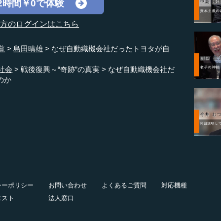
2時間￥0で体験
の方のログインはこちら
覧
島田晴雄
なぜ自動織機会社だったトヨタが自
社会
戦後復興～“奇跡”の真実
なぜ自動織機会社だ
のか
シーポリシー
お問い合わせ
よくあるご質問
対応機種
エスト
法人窓口