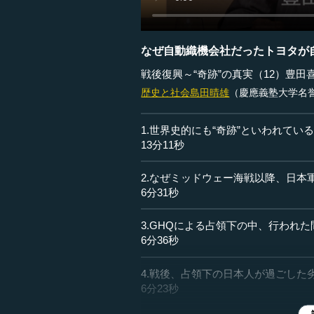
なぜ自動織機会社だったトヨタが
戦後復興～“奇跡”の真実（12）豊田
歴史と社会
島田晴雄
（慶應義塾大学名
1.世界史的にも“奇跡”といわれてい
13分11秒
2.なぜミッドウェー海戦以降、日本
6分31秒
3.GHQによる占領下の中、行われ
6分36秒
4.戦後、占領下の日本人が過ごした
6分23秒