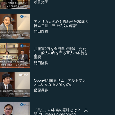
賴住光子
アメリカ人の心を震わせた20歳の
日系二世・三上弘文の翻訳
門田隆将
共産軍2万を金門島で殲滅…ただ
し一般人の命を守る軍人の本義を
重視
門田隆将
OpenAI創業者サム・アルトマン
とはいかなる人物なのか
桑原晃弥
「共生」の本当の意味とは？…人
間はHuman Co-becoming