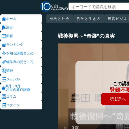
ホーム
歴史と社会
哲学と生き方
経営ビジネ
注目
戦後復興～“奇跡”の真実
新着
ランキング
を知る講義まとめ
編集長の見どころ
講師
ジャンル
この講
8月・9月
登録不
注目の新作講義
コラム
第1話へ
ログイン