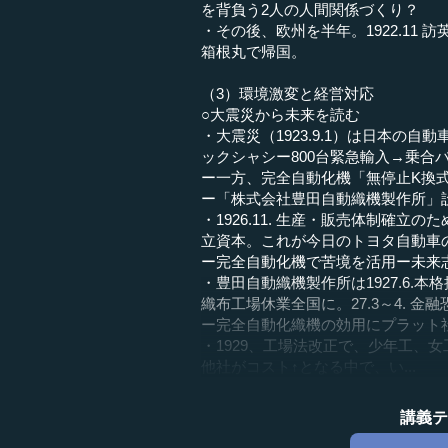
を背負う2人の人間関係づくり？
・その後、欧州を半年。1922.11 
箱根丸で帰国。
（3）環境激変と経営対応
○大震災から未来を読む
・大震災（1923.9.1）は日本の
ックシャシー800台緊急輸入→乗合
ー一方、完全自動化機「無停止K換
ー「株式会社豊田自動織機製作所」
・1926.11. 生産・販売体制確
立資本。これが今日のトヨタ自動車
ー完全自動化機で苦境を活用ー未来
・豊田自動織機製作所は1927.6.本格
織布工場休業全国に。27.3～4. 
ー完全自動化織機の効用にプラット
・1929、工場法改正で、少年工、
他社がコスト↑となる中で、い...
講義