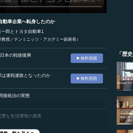
自動車企業へ転身したのか
喜一郎とトヨタ自動車1
誉教授／テンミニッツ・アカデミー副座長）
「歴史
る日本の戦後復興
▶無料視聴
軍は連戦連敗となったのか
▶無料視聴
た間接統治の実態
劣悪な生活環境の真実