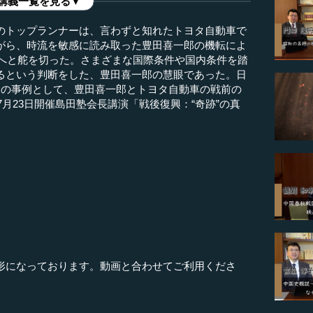
講義一覧を見る▼
のトップランナーは、言わずと知れたトヨタ自動車で
がら、時流を敏感に読み取った豊田喜一郎の機転によ
業へと舵を切った。さまざまな国際条件や国内条件を踏
るという判断をした、豊田喜一郎の慧眼であった。日
目の事例として、豊田喜一郎とトヨタ自動車の戦前の
7月23日開催島田塾会長講演「戦後復興：“奇跡”の真
）
形になっております。動画と合わせてご利用くださ