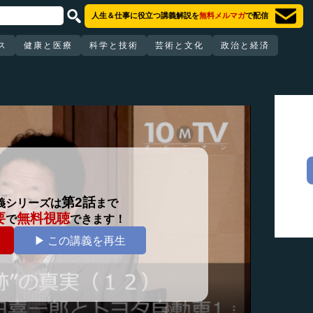
人生＆仕事に役立つ講義解説を
無料メルマガ
で配信
ス
健康と医療
科学と技術
芸術と文化
政治と経済
第2話
義シリーズは
まで
要
無料視聴
で
できます！
▶ この講義を再生