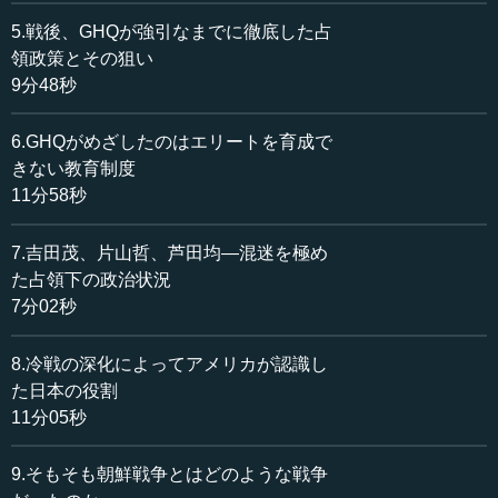
言。
5.戦後、GHQが強引なまでに徹底した占
・アメリカは欧州を重視し、1940年代末には兵力を太平洋
領政策とその狙い
戦争時より大きく削減していた。
9分48秒
（2）朝鮮戦争勃発
6.GHQがめざしたのはエリートを育成で
・1950.6.25.北朝鮮軍が38度線を越えて韓国側に侵入。朝
きない教育制度
鮮戦争。
11分58秒
・同日、アメリカの要請で国連安保理緊急招集。ソ連が欠
席する中、北の攻撃を侵略と認め、即時停戦と38度以北へ
7.吉田茂、片山哲、芦田均―混迷を極め
の撤退要求決議。6.27.加盟国に韓国への武力援助を勧告す
る決議。
た占領下の政治状況
・トルーマン大統領は、米海空軍に韓国への出動を命令。
7分02秒
第7艦隊と中国の台湾への侵攻に備え、台湾海峡に派遣。
7.7.安保理は国連軍の創設決定。
8.冷戦の深化によってアメリカが認識し
・7.8.トルーマンはMを国連軍最高司令官に任命。
た日本の役割
・準備を整えていた（ソ連製+旧日本軍武器）北は半島を一
11分05秒
気に南下。開戦から3日で、首都ソウル占領。9月には米韓
両軍は朝鮮半島南端の釜山周辺まで追い詰められた。
9.そもそも朝鮮戦争とはどのような戦争