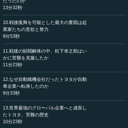
だったのか
（3）仁川上陸作戦
13分32秒
・1950.9.15. Mが釜山一帯に退いていた国連軍の反撃を期
し、仁川上陸作戦敢行。この奇襲で、28日にはソウル奪
10.戦後復興を可能とした最大の要因は起
回。背後から攻撃を受けた北軍は総崩れ→撤退。
・トルーマンは全軍に中ソとの国境を越えないことを条件
業家たちの意欲と努力
に38度線以北への進撃を承認。1950.10.国連軍は38度線を
9分53秒
突破。なお北進。平壌を占領。
11.戦後の財閥解体の中、松下幸之助はい
（4）中国義勇軍の参加
かに苦難を克服したか
・米軍が迫るのを見た中国義勇軍が参戦。戦闘は米韓対中
11分23秒
朝に拡大。中国義勇軍が鴨緑江を越えて北朝鮮への進撃を
開始したが、Mの情勢認識が甘く作戦ミスがつづき、国連
12.なぜ自動織機会社だったトヨタが自動
軍は一気に38度線付近まで押し返され、1951.1.4ソウルが
車企業へ転身したのか
再び北朝鮮軍の手に落ちた。その後、国連軍が巻き返し、3
9分33秒
月には戦争は膠着状態に。
13.世界最強のグローバル企業へと成長し
（5）休戦協定
・1953.7.27国連軍と中朝連合軍の間で38度線近辺の板門店
たトヨタ、苦難の歴史
で休戦協定。
10分23秒