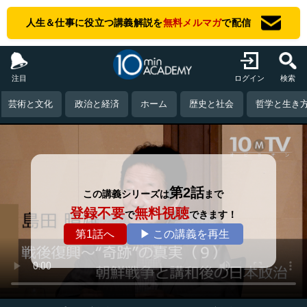
人生＆仕事に役立つ講義解説を
無料メルマガ
で配信
注目
ログイン
検索
芸術と文化
政治と経済
ホーム
歴史と社会
哲学と生き
第2話
この講義シリーズは
まで
登録不要
無料視聴
で
できます！
第1話へ
▶ この講義を再生