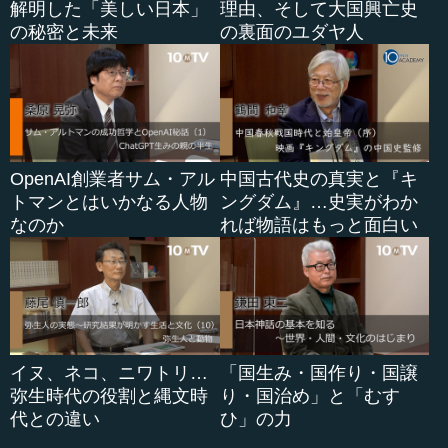
解明した「美しい日本」
理由、そして大国興亡史
の秘密と未来
の裏面のユダヤ人
OpenAI創業者サム・アル
中国古代史の真実と『キ
トマンとはいかなる人物
ングダム』…史実がわか
なのか
れば物語はもっと面白い
イヌ、ネコ、ニワトリ…
「国生み・国作り・国譲
弥生時代の役割と縄文時
り・国治め」と「むす
代との違い
ひ」の力