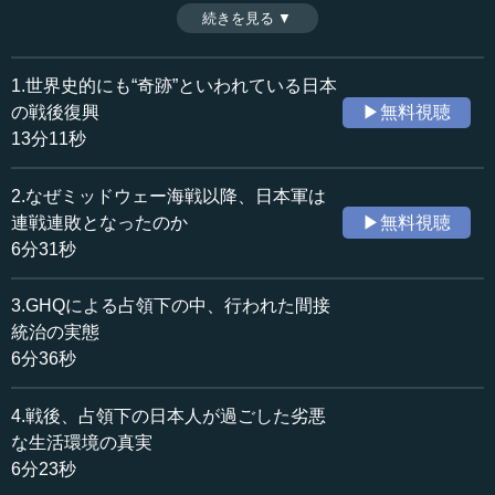
コ講和条約によって、第二次大戦の交戦国との間に講和が
続きを見る ▼
時間：13分32秒
結ばれた。その後、国内政治も徐々に安定化に向かい、自
収録日：2019年7月23日
民党体制の安定化から池田勇人内閣による所得倍増計画へ
追加日：2019年9月3日
と向かう。（2019年7月23日開催島田塾会長講演「戦後復
1.世界史的にも“奇跡”といわれている日本
カテゴリー：
興：“奇跡”の真実」より、第9話）
の戦後復興
▶無料視聴
歴史・民族
日本史（大正～現代）
13分11秒
≪全文≫
2.なぜミッドウェー海戦以降、日本軍は
※以下、本文は講演資料に基づいた形になっております。
連戦連敗となったのか
▶無料視聴
動画と合わせてご利用ください。
6分31秒
●国際情勢の変化と対日占領政策の転換
3.GHQによる占領下の中、行われた間接
5. 朝鮮戦争
統治の実態
（1）朝鮮半島の分断：朝鮮戦争の導火線？
6分36秒
・1945.8.ソ連の朝鮮半島への進出を受けて、アメリカ（陸
軍Dean Rusk将軍）はソ連に38度線での分割占領案を提
4.戦後、占領下の日本人が過ごした劣悪
示。ソ連はそれを受けて半島北部を実効支配。
・1948.8.15.李承晩がソウルで「大韓民国」建国を宣言。李
な生活環境の真実
承晩は米国の対応に不満・怒り
6分23秒
・1948.9.9.金日成が「朝鮮民主主義人民共和国」成立宣