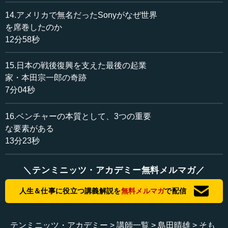
6. 講和条約と日米安保
14.アメリカで無名だったSonyがなぜ世界
（1）ダレスの講和構想
を席巻したのか
ーダレス再来日
12分58秒
・1951.1.25.ダレス再来日、1.26. アメリカ側から対日講和7
原則に関する覚書と領土、安全保障、再軍...
15.日本の戦後復興を支えた最後の起業
家・本田宗一郎の奇跡
7分04秒
16.ベンチャーの本質として、3つの重要
な要素がある
13分23秒
＼テンミニッツ・アカデミー無料メルマガ／
人生＆仕事に役立つ講義解説を
無料メルマガ
で配信
テンミニッツ・アカデミー
講師一覧
島田晴雄
そも