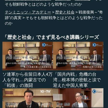
そも朝鮮戦争とはどのような戦争だったのか
テンミニッツ・アカデミー
歴史と社会
戦後復興～“奇
跡”の真実
そもそも朝鮮戦争とはどのような戦争だった
のか
「歴史と社会」でまず見るべき講義シリーズ
ソ連軍から在留日本人4万
「国共内戦」危機の台
人を守れ…内蒙古での
湾…根本博の密航と涙で
「戦後」の激闘
迎えた中国人将軍