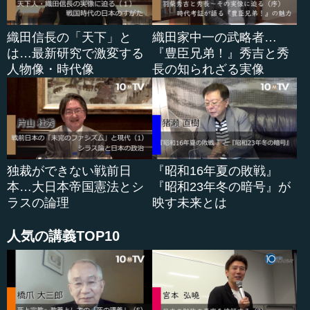
織田信長の「天下」と
織田家中一の武略者…
は…最新研究で激変する
『豊臣兄弟！』秀吉と秀
人物像・時代像
長の知られざる実像
独裁ができない戦前日
『昭和16年夏の敗戦』
本…大日本帝国憲法とシ
『昭和23年冬の暗号』が
ラスの論理
映す未来とは
人気の講義TOP10