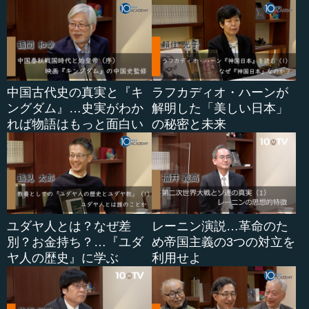
中国古代史の真実と『キ
ラフカディオ・ハーンが
ングダム』…史実がわか
解明した「美しい日本」
れば物語はもっと面白い
の秘密と未来
ユダヤ人とは？なぜ差
レーニン演説…革命のた
別？お金持ち？…『ユダ
め帝国主義の3つの対立を
ヤ人の歴史』に学ぶ
利用せよ