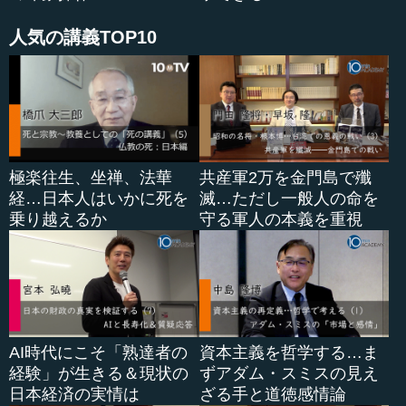
人気の講義TOP10
極楽往生、坐禅、法華
共産軍2万を金門島で殲
経…日本人はいかに死を
滅…ただし一般人の命を
乗り越えるか
守る軍人の本義を重視
AI時代にこそ「熟達者の
資本主義を哲学する…ま
経験」が生きる＆現状の
ずアダム・スミスの見え
日本経済の実情は
ざる手と道徳感情論