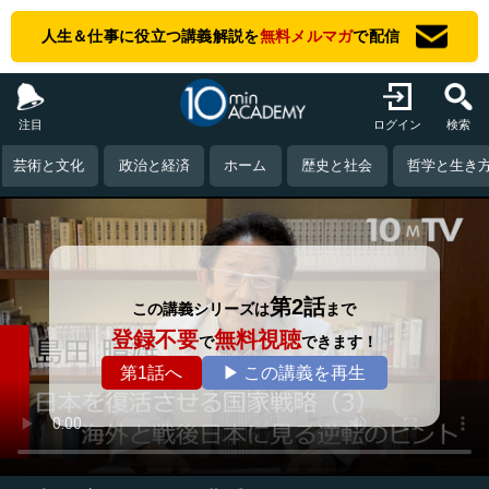
人生＆仕事に役立つ講義解説を
無料メルマガ
で配信
注目
ログイン
検索
芸術と文化
政治と経済
ホーム
歴史と社会
哲学と生き
第2話
この講義シリーズは
まで
登録不要
無料視聴
で
できます！
第1話へ
▶ この講義を再生