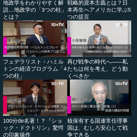
地政学をわかりやすく解
戦略的資本主義とは？日
いたアメリカが、10年～15年ほどで背中が見えなくなるほ
説…地政学の「3つの柱」
本再生へアメリカに学ぶ5
ど完全に追い越したという成功例があるのです。これを日
とは？
つの提言
本はよく分析すべきだと思います。
もう一つは中国です。中国は鄧小平が、改革開放戦略で
目覚ましい高度成長を持続しました。中国はおよそ20年間
で、世界のシェアの3パーセントから15パーセントまで大き
くなり、そのおかげで中国の賃金が高くなったのですが、
いわゆる中進国の罠に直面したのです。そのままでは、先
フェデラリスト・ハミル
再び戦争の時代へ――私
進国の技術で世界に輸出するということは通用しなくなっ
トンの経済プログラム「4
たちは何を考え、どう動
たので、中国自体がイノベーションしなければいけなくな
つの柱」
くべきか
りました。
ここで、習近平が見事に「量的成長から質...
100分de名著！？『ショ
核保有する国連常任理事
ック・ドクトリン』驚愕
国は、むしろ安心して戦
の印象操作
争できる