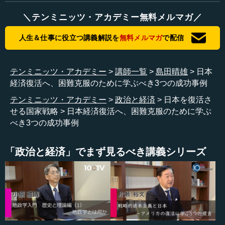
＼テンミニッツ・アカデミー無料メルマガ／
長い間続いたこの衰退傾向を逆転させて、新たな発展に
つなげることは可能でしょうか。われわれがみんなで考え
人生＆仕事に役立つ講義解説を
無料メルマガ
で配信
なければいけません。そのために、参考にすべき例がある
のです。
テンミニッツ・アカデミー
講師一覧
島田晴雄
日本
一つは、シリコンバレーです。シリコンバレーは、1980
経済復活へ、困難克服のために学ぶべき3つの成功事例
年代中盤に世界の半導体産業の中核基地だったわけです
テンミニッツ・アカデミー
政治と経済
日本を復活さ
が、日本に席巻され、これではけしからんと、アメリカは
せる国家戦略
日本経済復活へ、困難克服のために学ぶ
軍官民学が一体となって日本打倒戦略を組んでいくので
べき3つの成功事例
す。シリコンバレーの復権に総力をかけました。特に、ス
タンフォード大学を中核にしたエコシステムと、当時の科
学史を完全に変えたアルゴリズム革命です。コンピュータ
「政治と経済」でまず見るべき講義シリーズ
の能力が非常に高まったものですから、サンプリングでは
なく、全数で計算ができます。そうなると、人間の能力を
超えるものですから、AIが全て計算するのですが、それを
アメリカのGAFAが徹底的に活用し、科学の歴史を変えてし
まったのです。そのような動きがたまたま重なり、アメリ
カの情報産業は世界制覇を実現しました。日本にやられて