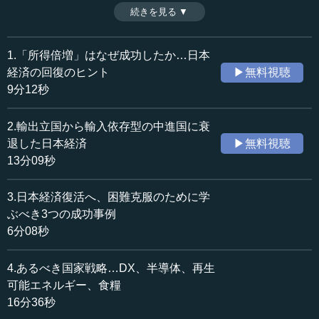
照し、復活への一手を構想する。（全4話中第3話）
続きを見る ▼
時間：6分08秒
収録日：2022年7月7日
追加日：2022年11月3日
1.「所得倍増」はなぜ成功したか…日本
カテゴリー：
経済の回復のヒント
▶無料視聴
政治
政策
9分12秒
金融・経済
経済政策
2.輸出立国から輸入依存型の中進国に衰
≪全文≫
退した日本経済
▶無料視聴
●参照すべきはシリコンバレー、中国、戦後日本
13分09秒
これまで申し上げてきたことをひと言でまとめます。
3.日本経済復活へ、困難克服のために学
1980年代末以降の企業の守旧体質について、バブル崩壊の
ぶべき3つの成功事例
中で積極政策が取れなくなりました。そして官民の戦略産
6分08秒
業という考え方が消えてしまいました。これは、アメリカ
に叩かれたこともあるのですが、その上、高齢化と出生率
4.あるべき国家戦略…DX、半導体、再生
の低下で財政赤字が伸びたことで、日本経済が長期的な衰
可能エネルギー、食糧
退に陥ったのです。その結果、日本は輸出立国ではなくな
16分36秒
り、輸入依存の中進国で、富がどんどん流出し貧困化が進
みました。