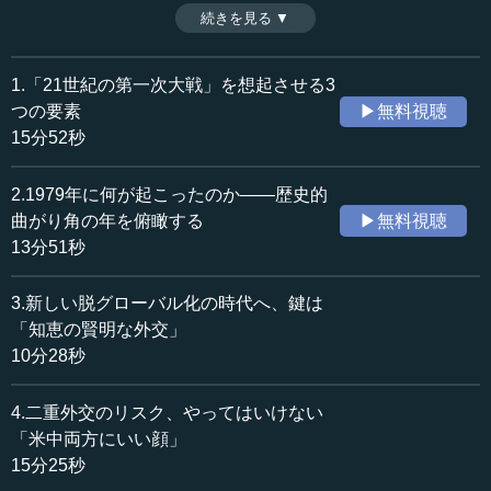
割を果たせばいいのだろうか。ロシアや中国が今後どうな
続きを見る ▼
時間：15分25秒
るかという見通しも含め、日本の在り方について考えてい
収録日：2022年5月30日
く。（全4話中4話）
追加日：2022年8月5日
※インタビュアー：川上達史（テンミニッツTV編集長）
1.「21世紀の第一次大戦」を想起させる3
カテゴリー：
つの要素
▶無料視聴
国際
国際一般
15分52秒
≪全文≫
2.1979年に何が起こったのか――歴史的
●「新しい価値観」の世界の構築へ、日本が果たすべ
曲がり角の年を俯瞰する
▶無料視聴
き役割とは
13分51秒
―― 冷戦後のグローバルの時代は、経済がメインという
3.新しい脱グローバル化の時代へ、鍵は
色彩が強かったように思います。ですが今後は、一面にお
「知恵の賢明な外交」
いては価値観（どういう価値を打ち出していくか）が大事
10分28秒
になり、もう一面においては先生がご指摘になったような
戦略性（どういうような構えで対峙していくか）が重要で
4.二重外交のリスク、やってはいけない
あり、その両面が大事になってきます。これまでのよう
「米中両方にいい顔」
に、単純に世界に進出する、利益最大化を求めるなどとい
15分25秒
った話ではなくなってくるという理解でよろしいのでしょ