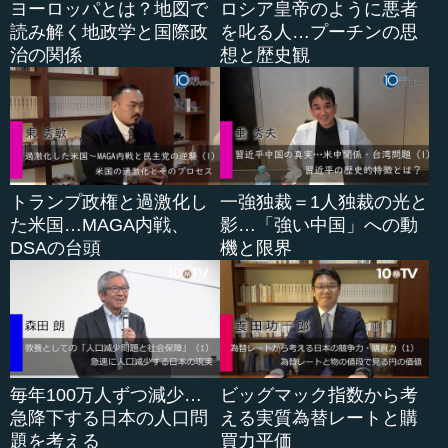
ヨーロッパとは？地図で
ロシア皇帝のように悪者
す。
読み解く地政学と国際政
を叱る人…プーチンの思
治の関係
想と歴史観
場合によっては、アメリカは「それはダメだ」というこ
とで、性急に非常に高い水準の価値観を要求するかもしれ
ません。よくよく考えれば日本は戦後、われわれにだっ
て、そういった時代があったのではないでしょうか。その
ような点でいえば、日本は「新しい価値観」の世界を築
き、国際社会全体を穏便な形でまとめていくうえで、大変
重要な役割を担っていくべきではないか。そういうめぐり
トランプ政権と過激化し
一強独裁＝1人独裁の光と
合わせになっているのではないでしょうか。
た米国…MAGA内戦、
影…「強い中国」への動
DSAの台頭
機と限界
そのためには、欧米諸国を説得するだけの論理を持ち合
わせなければなりません。そこはこれからの日本の隠れ
た、しかし、一番チャレンジングな課題だと思います。
●ポスト・プーチンの時代にあり得る再民主化という
毎年100万人ずつ減少…
ビッグマック指数から考
プロセス
急降下する日本の人口問
える実質為替レートと購
題を考える
買力平価