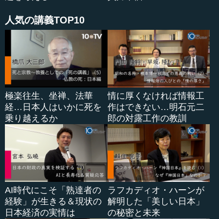
―― その点でい...
人気の講義TOP10
極楽往生、坐禅、法華
情に厚くなければ情報工
経…日本人はいかに死を
作はできない…明石元二
乗り越えるか
郎の対露工作の教訓
AI時代にこそ「熟達者の
ラフカディオ・ハーンが
経験」が生きる＆現状の
解明した「美しい日本」
日本経済の実情は
の秘密と未来