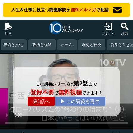
人生＆仕事に役立つ講義解説を
無料メルマガ
で配信
注目
ログイン
検索
芸術と文化
政治と経済
ホーム
歴史と社会
哲学と生き
第2話
この講義シリーズは
まで
登録不要
無料視聴
で
できます！
第1話へ
▶ この講義を再生