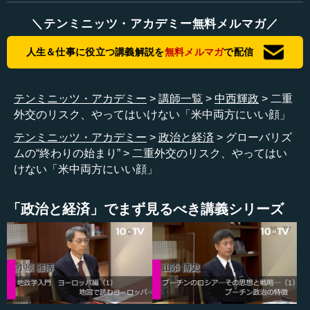
うか。
＼テンミニッツ・アカデミー無料メルマガ／
中西 そうですね。価値観の重要性をしっかりと把握した
ら、おのずと戦略性は生み出されると私は思います。です
人生＆仕事に役立つ講義解説を
無料メルマガ
で配信
から、単純に平面的に考えると、もしかしたら二律背反的
に感じられることがあるかもしれません。それは先ほど
（第3話）も言ったジレンマにもつながる。成熟した外交政
テンミニッツ・アカデミー
講師一覧
中西輝政
二重
策、知恵、賢明な外交ということで考えると、そこがやは
外交のリスク、やってはいけない「米中両方にいい顔」
り一つのネックにはなると思います。
テンミニッツ・アカデミー
政治と経済
グローバリズ
ムの“終わりの始まり”
二重外交のリスク、やってはい
ただ価値観の重要性をしっかり認識したら、最も大きな
けない「米中両方にいい顔」
脅威、対峙すべき対象は何なのかということを考えること
は大変に戦略的であると同時に、それは価値観の選択をし
ているということでもあるわけです。ですから、自由な個
「政治と経済」でまず見るべき講義シリーズ
人による民主主義と法の支配が非常に重要な価値だと考え
るなら、われわれから見ると未熟な民主主義国であって
も、あるいはなかなかその方向が見いだせないほど遅れた
封建的保守主義的な国であっても、少しでもその要素や萌
芽を持っているならば、それをよりよき方向に導くこと
が、日本の役割として非常に大事な選択だと私は思いま