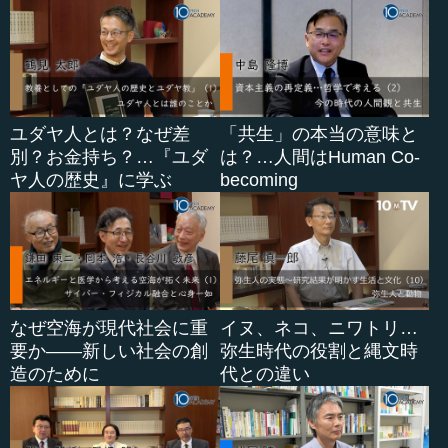
ユダヤ人とは？なぜ差
「共生」の本当の意味と
別？お金持ち？…『ユダ
は？…人間はHuman Co-
ヤ人の歴史』に学ぶ
becoming
なぜ空海が現代社会に重
イヌ、ネコ、ニワトリ…
要か――新しい社会の創
弥生時代の役割と縄文時
造のために
代との違い