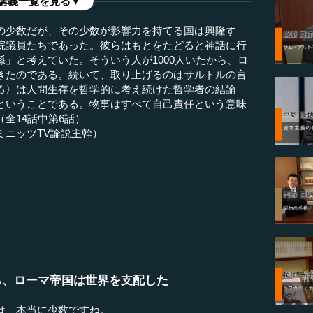
講義一覧を見る▼
の少数だが、その少数が影響力を持てる国は興隆す
院議員たちであった。彼らはもとをたどると神話に行
」と考えていた。そういう人が1000人いたから、ロ
きたのである。続いて、取り上げるのはサルトルの言
る〉は人間生存を哲学的に考え続けた哲学者の結論
ということである。物事はすべて自己責任という意味
全14話中第6話）
ミニッツTV論説主幹）
から、ローマ帝国は世界を支配した
は、本当に少数ですね。