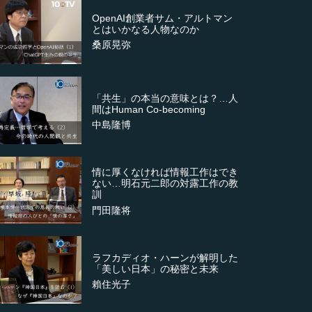
OpenAI創業者サム・アルトマン
とはいかなる人物なのか
桑原晃弥
「共生」の本当の意味とは？…人
間はHuman Co-becoming
中島隆博
情に厚くなければ情報工作はでき
ない…明石元二郎の対露工作の教
訓
門田隆将
ラフカディオ・ハーンが解明した
「美しい日本」の秘密と未来
賴住光子