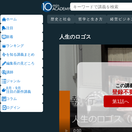
ホーム
歴史と社会
哲学と生き方
経営ビジネ
注目
人生のロゴス
新着
ランキング
を知る講義まとめ
編集長の見どころ
講師
ジャンル
この講
8月・9月
登録不
注目の新作講義
コラム
第1話へ
ログイン