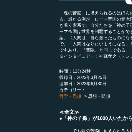
「魂の苦悩」に堪えられるのはほん
る。最たる例が、ローマ帝国の元老
き着く家系で、自分たちを「神の子孫
ーマ帝国は世界を制覇することがで
葉。〈人間は、自ら創ったものにな
で、「人間はなりたいようになる」
でもあり、『葉隠』と同じである。（
※インタビュアー：神藏孝之（テン
時間：12分24秒
収録日：2023年3月29日
追加日：2023年6月30日
カテゴリー：
哲学・思想
思想・随想
≪全文≫
●「神の子孫」が1000人いた
―― でも魂の苦悩に耐えられる人