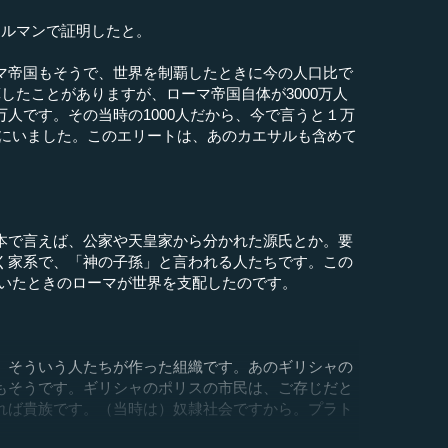
トルマンで証明したと。
マ帝国もそうで、世界を制覇したときに今の人口比で
したことがありますが、ローマ帝国自体が3000万人
人です。その当時の1000人だから、今で言うと１万
ローマにいました。このエリートは、あのカエサルも含めて
本で言えば、公家や天皇家から分かれた源氏とか。要
く家系で、「神の子孫」と言われる人たちです。この
人がいたときのローマが世界を支配したのです。
、そういう人たちが作った組織です。あのギリシャの
もそうです。ギリシャのポリスの市民は、ご存じだと
れば貴族です。（当時は）奴隷社会ですから。プラト