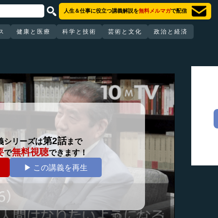
人生＆仕事に役立つ講義解説を
無料メルマガ
で配信
ス
健康と医療
科学と技術
芸術と文化
政治と経済
第2話
義シリーズは
まで
要
無料視聴
で
できます！
▶ この講義を再生