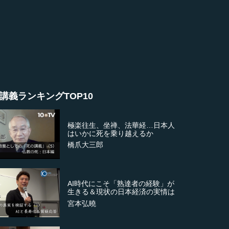
講義ランキングTOP10
極楽往生、坐禅、法華経…日本人
はいかに死を乗り越えるか
橋爪大三郎
AI時代にこそ「熟達者の経験」が
生きる＆現状の日本経済の実情は
宮本弘曉