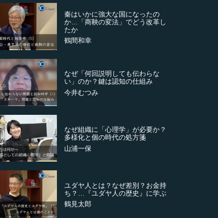
秦はいかに強大な国になったの
か…「商鞅の変法」でどう改革し
たか
鶴間和幸
なぜ「何回説明しても伝わらな
い」のか？鍵は認知の仕組み
今井むつみ
なぜ組織に「心理学」が必要か？
多様化と個の時代の処方箋
山浦一保
ユダヤ人とは？なぜ差別？お金持
ち？…『ユダヤ人の歴史』に学ぶ
鶴見太郎