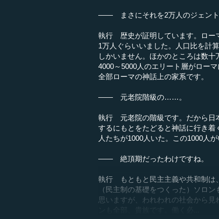
―― まさにそれを2万人のジェン
執行 歴史が証明しています。ロー
1万人ぐらいいました。人口比を計算
しかいません。ほかのところは数十万
4000～5000人のエリート層が
全部ローマの神話上の家系です。
―― 元老院階級の……。
執行 元老院の階級です。だから日
するにもとをたどると神話に行き着
人たちが1000人いた。この1000
―― 絶頂期だったわけですね。
執行 もともと民主主義や共和制は
（民主制の基礎をつくった）ソロン
思いますが、われわれの社会から見
ンも全部、貴族です。働く必...