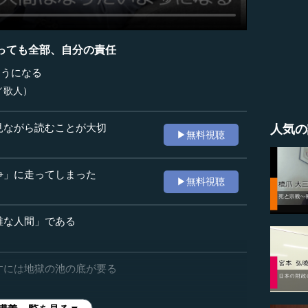
っても全部、自分の責任
ようになる
／歌人）
見ながら読むことが大切
人気の
▶無料視聴
争」に走ってしまった
▶無料視聴
稚な人間」である
すには地獄の池の底が要る