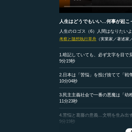
人生はどうでもいい…何事が起こ
人生のロゴス（6）人間はなりたい
考察と随想
執行草舟
（実業家／著述家
1.暗記していても、必ず文字を目で
9分19秒
2.日本は「苦悩」を投げ捨てて「戦
10分04秒
3.民主主義社会で一番の悪魔は「幼
11分23秒
4.苦悩と葛藤の意義…文明を生み出
9分19秒