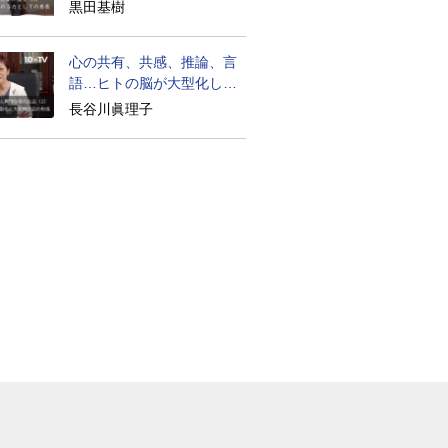
生は？
黒田基樹
心の共有、共感、推論、言
語…ヒトの脳が大型化した
理由
長谷川眞理子