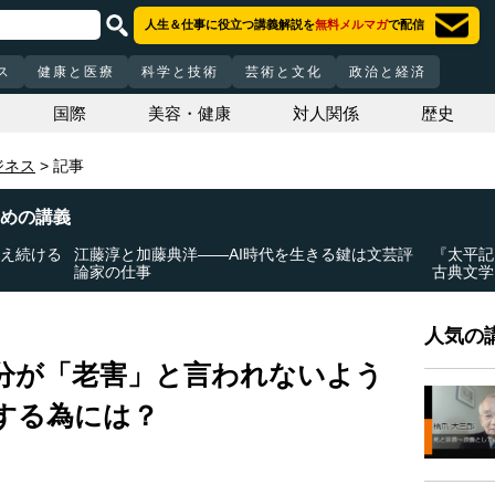
人生＆仕事に役立つ講義解説を
無料メルマガ
で配信
ス
健康と医療
科学と技術
芸術と文化
政治と経済
国際
美容・健康
対人関係
歴史
ジネス
記事
めの講義
与え続ける
江藤淳と加藤典洋――AI時代を生きる鍵は文芸評
『太平記
論家の仕事
古典文学
人気の講
分が「老害」と言われないよう
する為には？