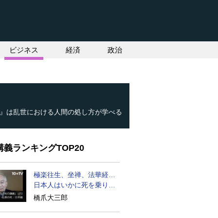
ビジネス
経済
政治
』は乱世における人間の処し方が学べる
義ランキングTOP20
極楽往生、坐禅、法華経…
日本人はいかに死を乗り越
えるか
橋爪大三郎