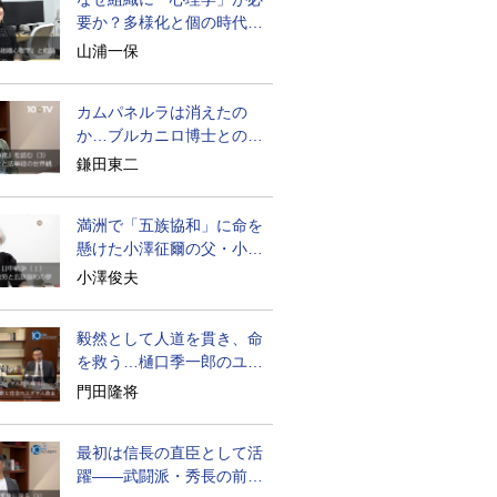
要か？多様化と個の時代の
処方箋
山浦一保
カムパネルラは消えたの
か…ブルカニロ博士との対
話の意味
鎌田東二
満洲で「五族協和」に命を
懸けた小澤征爾の父・小澤
開作
小澤俊夫
毅然として人道を貫き、命
を救う…樋口季一郎のユダ
ヤ人救出
門田隆将
最初は信長の直臣として活
躍――武闘派・秀長の前半