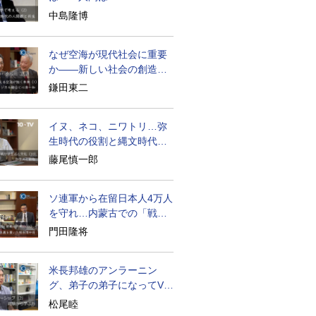
becoming
中島隆博
なぜ空海が現代社会に重要
か――新しい社会の創造の
ために
鎌田東二
イヌ、ネコ、ニワトリ…弥
生時代の役割と縄文時代と
の違い
藤尾慎一郎
ソ連軍から在留日本人4万人
を守れ…内蒙古での「戦
後」の激闘
門田隆将
米長邦雄のアンラーニン
グ、弟子の弟子になってV字
成長
松尾睦