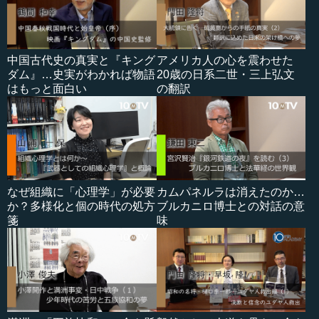
中国古代史の真実と『キング
アメリカ人の心を震わせた
ダム』…史実がわかれば物語
20歳の日系二世・三上弘文
はもっと面白い
の翻訳
なぜ組織に「心理学」が必要
カムパネルラは消えたのか…
か？多様化と個の時代の処方
ブルカニロ博士との対話の意
箋
味