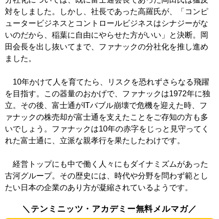
対をしました。しかし、社長であった高羅氏が、「コンピ
ュータービジネスとコントロールビジネスはシナジーがな
いのだから、稲葉に自由にやらせた方がいい」と決断。岡
田会長を出し抜いてまで、ファナックの分社化を推し進め
ました。
10年かけて人を育てたら、リスクを恐れずさらなる飛躍
を目指す。この器量のおかげで、ファナックは1972年に独
立。その後、富士通がITバブル崩壊で危機を迎えた時、フ
ァナックの株売却が富士通を支えたことをご存知の方も多
いでしょう。ファナックは10年の赤字をじっと見守ってく
れた富士通に、立派な親孝行を果たしたわけです。
経営トップにも中で働く人々にもダイナミズムがあった
古河グループ。その歴史には、時代や分野を問わず範とし
たい日本の企業のあり方が凝縮されているようです。
＼テンミニッツ・アカデミー無料メルマガ／