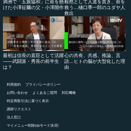
満洲で「五族協和」に命を懸
毅然として人道を貫き、命を
けた小澤征爾の父・小澤開作
救う…樋口季一郎のユダヤ人
救出
最初は信長の直臣として活躍
心の共有、共感、推論、言
――武闘派・秀長の前半生
語…ヒトの脳が大型化した理
は？
由
利用規約
プライバシーポリシー
お問い合わせ
よくあるご質問
対応機種
特定商取引法に基づく表示
講師リクエスト
法人窓口
マイメニュー削除(spモード決済)