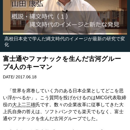
高校日本史で学んだ縄文時代のイメージが最新の研究で変
化
富士通やファナックを生んだ古河グルー
プ4人のキーマン
DATE/ 2017.06.18
「世界を席巻していく力のある日本企業としてどこを思
い浮かべるか」。こう質問を投げかけるのはMICG代表取締
役の
大上二三雄
氏です。数々の企業改革に従事してきた大
上氏自身の答えは、ソフトバンクでも楽天でもなく、富士
通やファナックを生んだ古河グループでした。