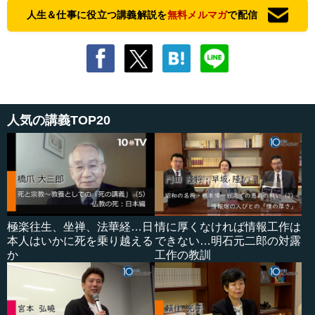
人生＆仕事に役立つ講義解説を
無料メルマガ
で配信
人気の講義TOP20
極楽往生、坐禅、法華経…日
情に厚くなければ情報工作は
本人はいかに死を乗り越える
できない…明石元二郎の対露
か
工作の教訓