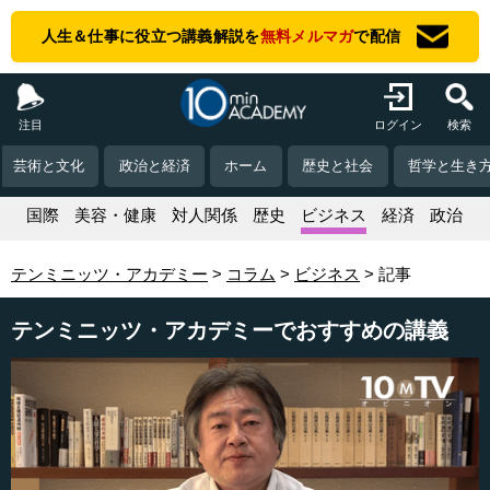
人生＆仕事に役立つ講義解説を
無料メルマガ
で配信
注目
ログイン
検索
芸術と文化
政治と経済
ホーム
歴史と社会
哲学と生き
活
国際
美容・健康
対人関係
歴史
ビジネス
経済
政治
テンミニッツ・アカデミー
コラム
ビジネス
記事
テンミニッツ・アカデミーでおすすめの講義