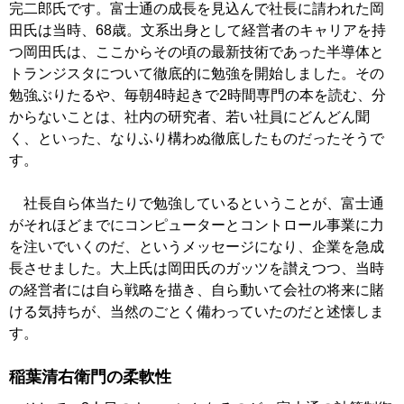
完二郎氏です。富士通の成長を見込んで社長に請われた岡
田氏は当時、68歳。文系出身として経営者のキャリアを持
つ岡田氏は、ここからその頃の最新技術であった半導体と
トランジスタについて徹底的に勉強を開始しました。その
勉強ぶりたるや、毎朝4時起きで2時間専門の本を読む、分
からないことは、社内の研究者、若い社員にどんどん聞
く、といった、なりふり構わぬ徹底したものだったそうで
す。
社長自ら体当たりで勉強しているということが、富士通
がそれほどまでにコンピューターとコントロール事業に力
を注いでいくのだ、というメッセージになり、企業を急成
長させました。大上氏は岡田氏のガッツを讃えつつ、当時
の経営者には自ら戦略を描き、自ら動いて会社の将来に賭
ける気持ちが、当然のごとく備わっていたのだと述懐しま
す。
稲葉清右衛門の柔軟性