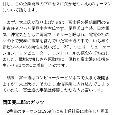
目し、この企業発展のプロセスに欠かせない4人のキーマン
について語ります。
まず、大上氏が取り上げたのは、富士通の通信部門の技
術責任者だった尾見半左右氏です。尾見氏は当時、日本電
気、沖電気とともに電電ファミリーと呼ばれ、電電公社の
羽の下で安泰に事業を営んでいた富士通の中で、いち早く
新ビジネスの方向性を見いだし、3C、つまりコミュニケー
ション、コンピューター、コントロールの概念を打ち出し
ました。敗戦の悔しさを原動力に、優れた富士通の技術を
生かせる3つのCに着目したのです。
結果、富士通はコンピュータービジネスで大きく花開き
ますが、大上氏は、そのまま通信事業に入れ込んでしまっ
ていたら、富士通の事業は停滞しただろうと言います。
岡田完二郎のガッツ
2番目のキーマンは1959年に富士通社長に就任した岡田