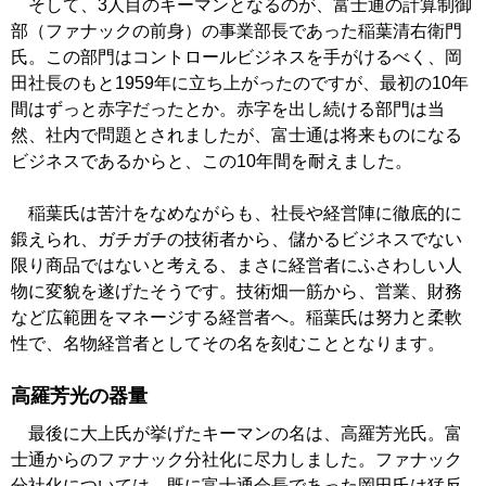
そして、3人目のキーマンとなるのが、富士通の計算制御
部（ファナックの前身）の事業部長であった稲葉清右衛門
氏。この部門はコントロールビジネスを手がけるべく、岡
田社長のもと1959年に立ち上がったのですが、最初の10年
間はずっと赤字だったとか。赤字を出し続ける部門は当
然、社内で問題とされましたが、富士通は将来ものになる
ビジネスであるからと、この10年間を耐えました。
稲葉氏は苦汁をなめながらも、社長や経営陣に徹底的に
鍛えられ、ガチガチの技術者から、儲かるビジネスでない
限り商品ではないと考える、まさに経営者にふさわしい人
物に変貌を遂げたそうです。技術畑一筋から、営業、財務
など広範囲をマネージする経営者へ。稲葉氏は努力と柔軟
性で、名物経営者としてその名を刻むこととなります。
高羅芳光の器量
最後に大上氏が挙げたキーマンの名は、高羅芳光氏。富
士通からのファナック分社化に尽力しました。ファナック
分社化については、既に富士通会長であった岡田氏は猛反