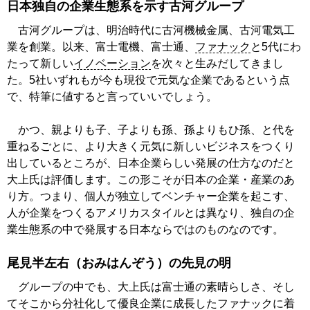
日本独自の企業生態系を示す古河グループ
古河グループは、明治時代に古河機械金属、古河電気工
業を創業。以来、富士電機、富士通、
ファナック
と5代にわ
たって新しい
イノベーション
を次々と生みだしてきまし
た。5社いずれもが今も現役で元気な企業であるという点
で、特筆に値すると言っていいでしょう。
かつ、親よりも子、子よりも孫、孫よりもひ孫、と代を
重ねるごとに、より大きく元気に新しいビジネスをつくり
出しているところが、日本企業らしい発展の仕方なのだと
大上氏は評価します。この形こそが日本の企業・産業のあ
り方。つまり、個人が独立してベンチャー企業を起こす、
人が企業をつくるアメリカスタイルとは異なり、独自の企
業生態系の中で発展する日本ならではのものなのです。
尾見半左右（おみはんぞう）の先見の明
グループの中でも、大上氏は富士通の素晴らしさ、そし
てそこから分社化して優良企業に成長したファナックに着