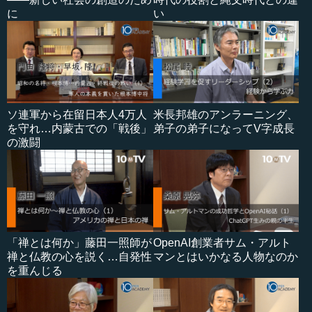
に
い
ソ連軍から在留日本人4万人
米長邦雄のアンラーニング、
を守れ…内蒙古での「戦後」
弟子の弟子になってV字成長
の激闘
「禅とは何か」藤田一照師が
OpenAI創業者サム・アルト
禅と仏教の心を説く…自発性
マンとはいかなる人物なのか
を重んじる