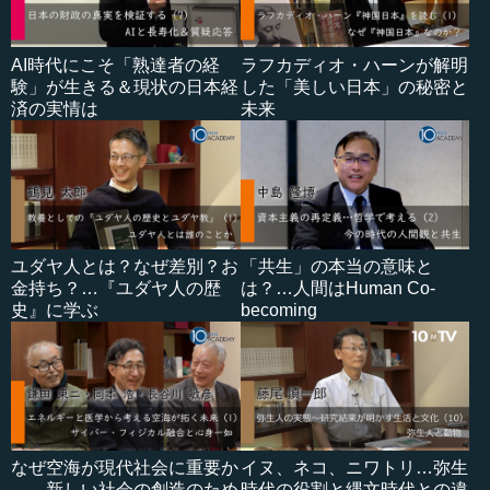
AI時代にこそ「熟達者の経
ラフカディオ・ハーンが解明
験」が生きる＆現状の日本経
した「美しい日本」の秘密と
済の実情は
未来
ユダヤ人とは？なぜ差別？お
「共生」の本当の意味と
金持ち？…『ユダヤ人の歴
は？…人間はHuman Co-
史』に学ぶ
becoming
なぜ空海が現代社会に重要か
イヌ、ネコ、ニワトリ…弥生
――新しい社会の創造のため
時代の役割と縄文時代との違