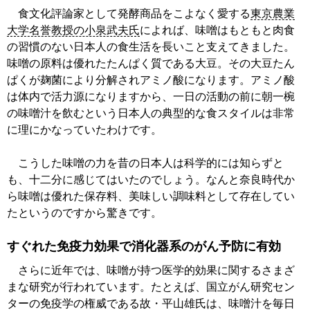
食文化評論家として発酵商品をこよなく愛する
東京農業
大学名誉教授の小泉武夫氏
によれば、味噌はもともと肉食
の習慣のない日本人の食生活を長いこと支えてきました。
味噌の原料は優れたたんぱく質である大豆。その大豆たん
ぱくが麹菌により分解されアミノ酸になります。アミノ酸
は体内で活力源になりますから、一日の活動の前に朝一椀
の味噌汁を飲むという日本人の典型的な食スタイルは非常
に理にかなっていたわけです。
こうした味噌の力を昔の日本人は科学的には知らずと
も、十二分に感じてはいたのでしょう。なんと奈良時代か
ら味噌は優れた保存料、美味しい調味料として存在してい
たというのですから驚きです。
すぐれた免疫力効果で消化器系のがん予防に有効
さらに近年では、味噌が持つ医学的効果に関するさまざ
まな研究が行われています。たとえば、国立がん研究セン
ターの免疫学の権威である故・平山雄氏は、味噌汁を毎日