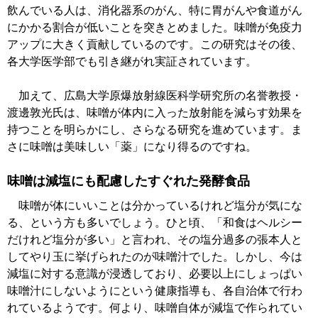
飲んでいる人は、消化器系のがん、特に胃がんや食道がん
にかかる割合が低いことを突きとめました。味噌が免疫力
アップに大きく貢献しているのです。この研究はその後、
各大学医学部でも引き継がれ実証されています。
加えて、広島大学原爆放射線医科学研究所の名誉教授・
渡邊敦光氏は、味噌が体内に入った放射能を減らす効果を
持つことを明らかにし、さらなる研究を進めています。ま
さに味噌は美味しい「薬」になり得るのですね。
味噌は減塩にも配慮したすぐれた発酵食品
味噌が体にいいことは分かっているけれど塩分が気にな
る、という方も多いでしょう。ひと頃、「和食はヘルシー
だけれど塩分が多い」と言われ、その塩分過多の張本人と
してやり玉に挙げられたのが味噌汁でした。しかし、今は
減塩に対する意識が浸透しており、必要以上にしょっぱい
味噌汁にしないようにという健康指導も、各自治体で行わ
れているようです。何より、味噌自体が減塩で作られてい