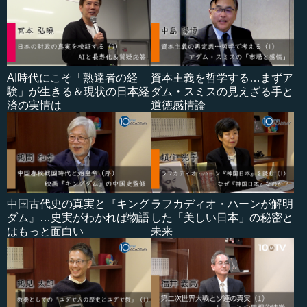
AI時代にこそ「熟達者の経
資本主義を哲学する…まずア
験」が生きる＆現状の日本経
ダム・スミスの見えざる手と
済の実情は
道徳感情論
中国古代史の真実と『キング
ラフカディオ・ハーンが解明
ダム』…史実がわかれば物語
した「美しい日本」の秘密と
はもっと面白い
未来