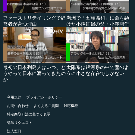
ファーストリテイリングで経
満洲で「五族協和」に命を懸
営者が育つ理由
けた小澤征爾の父・小澤開作
最初の日本列島人はいつ、ど
太陽系は銀河系の中で塵のよ
うやって日本に渡ってきたの
うに小さな存在でしかない
か
利用規約
プライバシーポリシー
お問い合わせ
よくあるご質問
対応機種
特定商取引法に基づく表示
講師リクエスト
法人窓口