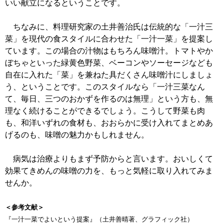
いい献立になるということです。
ちなみに、料理研究家の土井善治氏は伝統的な「一汁三
菜」を現代の食スタイルに合わせた「一汁一菜」を提案し
ています。この場合の汁物はもちろん味噌汁。トマトやか
ぼちゃといった緑黄色野菜、ベーコンやソーセージなども
自在に入れた「菜」を兼ねた具だくさん味噌汁にしましょ
う、ということです。このスタイルなら「一汁三菜なん
て、毎日、三つのおかずを作るのは無理」という方も、無
理なく続けることができるでしょう。こうして野菜も肉
も、和洋いずれの食材も、おおらかに受け入れてまとめあ
げるのも、味噌の魅力かもしれません。
病気は治療よりもまず予防からと言います。おいしくて
効果てきめんの味噌の力を、もっと気軽に取り入れてみま
せんか。
＜参考文献＞
『一汁一菜でよいという提案』（土井善晴著、グラフィック社）