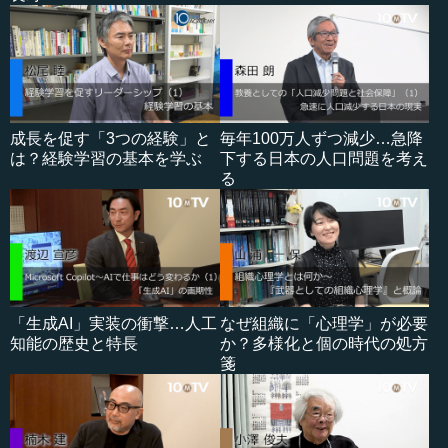
成長を促す「3つの経験」と
毎年100万人ずつ減少…急降
は？経験学習の基本を学ぶ
下する日本の人口問題を考え
る
「生成AI」実装の衝撃…人工
なぜ組織に「心理学」が必要
知能の歴史と特長
か？多様化と個の時代の処方
箋