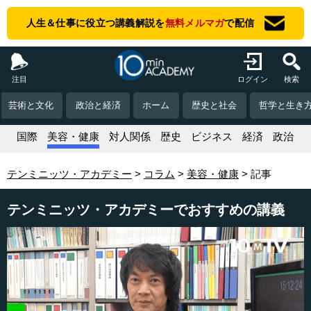
人生＆仕事に役立つ講義解説を
無料メルマガ
で配信
注目
ログイン
検索
芸術と文化
政治と経済
ホーム
歴史と社会
哲学と生き
活
国際
美容・健康
対人関係
歴史
ビジネス
経済
政治
テンミニッツ・アカデミー
コラム
美容・健康
記事
テンミニッツ・アカデミーでおすすめの講義