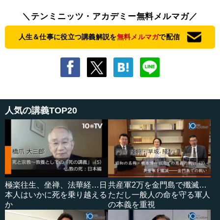
＼テンミニッツ・アカデミー無料メルマガ／
人生＆仕事に役立つ講義解説を
無料メルマガ
で配信
人気の講義TOP20
極楽往生、坐禅、法華経…日
共産軍2万を金門島で殲滅…
本人はいかに死を乗り越える
ただし一般人の命を守る軍人
か
の本義を重視