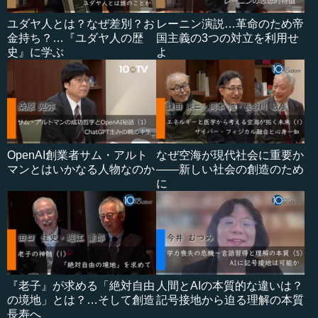
ユダヤ人とは？なぜ差別？お
レーニン演説…革命のため帝
金持ち？…『ユダヤ人の歴
国主義の3つの対立を利用せ
史』に学ぶ
よ
OpenAI創業者サム・アルト
なぜ空海が現代社会に重要か
マンとはいかなる人物なのか
――新しい社会の創造のため
に
『老子』が求める「絶対自由
人間とAIの本質的な違いは？
の境地」とは？…そして創造
記号接地から迫る理解の本質
長寿へ