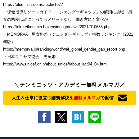
https://eleminist.com/article/1677
・保健指導リソースガイド 「ジェンダーギャップ」の解消に挑戦 男
女の格差は誰にとってもメリットなし 働き方にも変化が
https://tokuteikenshin-hokensidou.jp/news/2021/010635.php
・MEMORVA 男女格差（ジェンダーギャップ）指数ランキング（2021
年版）
https://memorva.jp/ranking/world/wef_global_gender_gap_report.php
・日本ユニセフ協会 児童婚
https://www.unicef.or.jp/about_unicef/about_act04_04.html
＼テンミニッツ・アカデミー無料メルマガ／
人生＆仕事に役立つ講義解説を
無料メルマガ
で配信