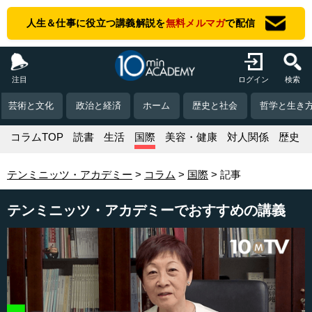
人生＆仕事に役立つ講義解説を
無料メルマガ
で配信
注目
ログイン
検索
芸術と文化
政治と経済
ホーム
歴史と社会
哲学と生き
コラムTOP
読書
生活
国際
美容・健康
対人関係
歴史
テンミニッツ・アカデミー
コラム
国際
記事
テンミニッツ・アカデミーでおすすめの講義