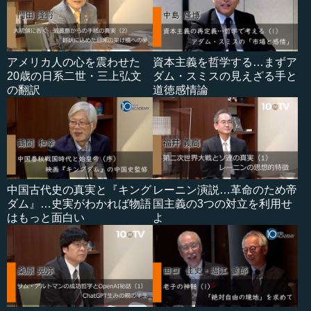
アメリカ人の心を震わせた
資本主義を哲学する…まずア
20歳の日系二世・三上弘文
ダム・スミスの見えざる手と
の翻訳
道徳感情論
中国古代史の真実と『キング
レーニン演説…革命のため帝
ダム』…史実がわかれば物語
国主義の3つの対立を利用せ
はもっと面白い
よ