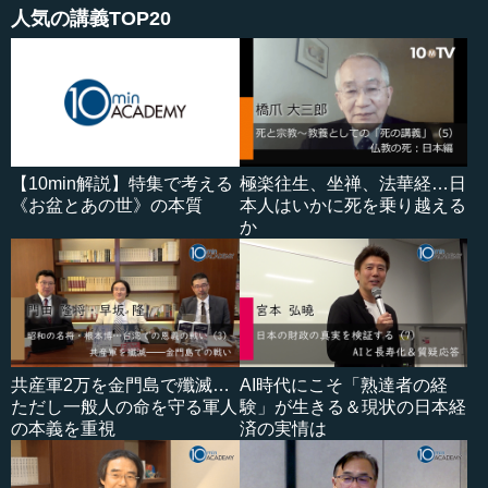
人気の講義TOP20
【10min解説】特集で考える
極楽往生、坐禅、法華経…日
《お盆とあの世》の本質
本人はいかに死を乗り越える
か
共産軍2万を金門島で殲滅…
AI時代にこそ「熟達者の経
ただし一般人の命を守る軍人
験」が生きる＆現状の日本経
の本義を重視
済の実情は