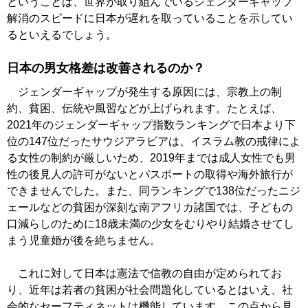
ということは、世界が取り組んでいるジェンダーギャップ
解消のスピードに日本が遅れを取っていることを示してい
るといえるでしょう。
日本の男女格差は改善されるのか？
ジェンダーギャップが発生する原因には、宗教上の制
約、貧困、伝統や風習などが上げられます。たとえば、
2021年のジェンダーギャップ指数ランキングで日本より下
位の147位だったサウジアラビアは、イスラム教の戒律によ
る女性の制約が厳しいため、2019年までは成人女性でも男
性の後見人の許可がないとパスポートの取得や海外旅行が
できませんでした。また、同ランキングで138位だったニジ
ェールなどの貧困が深刻な南アフリカ諸国では、子どもの
口減らしのために18歳未満の少女をむりやり結婚させてし
まう児童婚が後を絶ちません。
これに対して日本は憲法で信教の自由が定められてお
り、近年は若者の貧困が社会問題化しているとはいえ、社
会的なセーフティネットは機能しています。この点から見