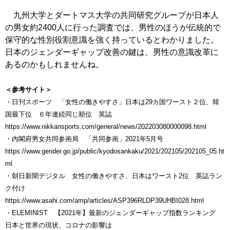
九州大学とダートマス大学の共同研究グループが日本人
の男女約2400人に行った調査では、男性のほうが伝統的で
保守的な性別役割意識を強く持っているとわかりました。
日本のジェンダーギャップ改善の鍵は、男性の意識改革に
あるのかもしれませんね。
＜参考サイト＞
・日刊スポーツ 「女性の働きやすさ」日本は29カ国ワースト２位、韓
国最下位 ６年連続同じ順位 英誌
https://www.nikkansports.com/general/news/202203080000098.html
・内閣府男女共同参画局 「共同参画」2021年5月号
https://www.gender.go.jp/public/kyodosankaku/2021/202105/202105_05.ht
ml
・朝日新聞デジタル 女性の働きやすさ、日本はワースト2位 英誌ラン
ク付け
https://www.asahi.com/amp/articles/ASP396RLDP39UHBI028.html
・ELEMINIST 【2021年】最新のジェンダーギャップ指数ランキング
日本と世界の現状、コロナの影響は