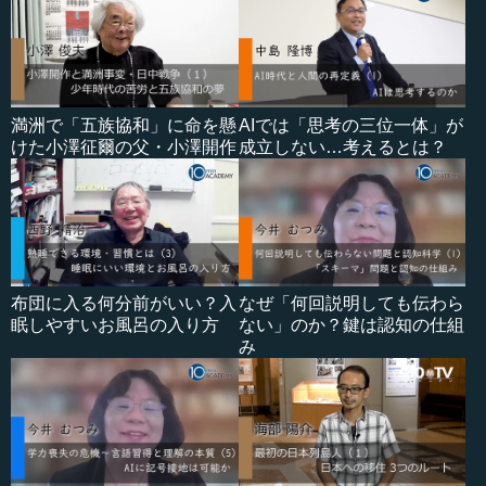
満洲で「五族協和」に命を懸
AIでは「思考の三位一体」が
けた小澤征爾の父・小澤開作
成立しない…考えるとは？
布団に入る何分前がいい？入
なぜ「何回説明しても伝わら
眠しやすいお風呂の入り方
ない」のか？鍵は認知の仕組
み