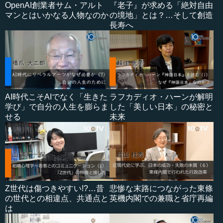
OpenAI創業者サム・アルト
『老子』が求める「絶対自由
マンとはいかなる人物なのか
の境地」とは？…そして創造
長寿へ
AI時代こそAIでなく「生きた
ラフカディオ・ハーンが解明
学び」で自分の人生を膨らま
した「美しい日本」の秘密と
せる
未来
Z世代は傷つきやすい!?…昔
悲惨な末路につながった東條
の世代との相違点、共通点と
英機内閣での兼職と省庁再編
は