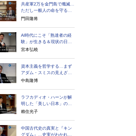
共産軍2万を金門島で殲滅…
ただし一般人の命を守る軍
人の本義を重視
門田隆将
AI時代にこそ「熟達者の経
験」が生きる＆現状の日本
経済の実情は
宮本弘曉
資本主義を哲学する…まず
アダム・スミスの見えざる
手と道徳感情論
中島隆博
ラフカディオ・ハーンが解
明した「美しい日本」の秘
密と未来
賴住光子
中国古代史の真実と『キン
グダム』…史実がわかれば