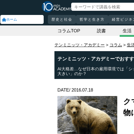
ホーム
歴史と社会
哲学と生き方
経営ビジネ
コラムTOP
読書
生活
テンミニッツ・アカデミー
コラム
生
テンミニッツ・アカデミーでおすす
AI大格差…なぜ日本の雇用環境では「シ
大きい」のか？
DATE/ 2016.07.18
ク
物