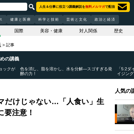
人生＆仕事に役立つ講義解説を
無料メルマガ
で配信
ス
健康と医療
科学と技術
芸術と文化
政治と経済
国際
美容・健康
対人関係
歴史
活
記事
めの講義
ョックが
色を消し、脂を溶かし、水を分解―スゴすぎる発
「5:2
酵の力！
イジング
人気の講
マだけじゃない…「人食い」生
に要注意！