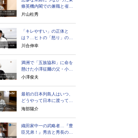
條英機内閣での兼職と省庁
再編
片山杜秀
「キレやすい」の正体と
は？…ヒトの「怒り」の本
質に迫る
川合伸幸
満洲で「五族協和」に命を
懸けた小澤征爾の父・小澤
開作
小澤俊夫
最初の日本列島人はいつ、
どうやって日本に渡ってき
たのか
海部陽介
織田家中一の武略者…『豊
臣兄弟！』秀吉と秀長の知