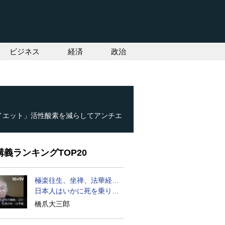
ビジネス
経済
政治
ダイエット」活性酸素を減らしてアンチエ
義ランキングTOP20
極楽往生、坐禅、法華経…
日本人はいかに死を乗り越
えるか
橋爪大三郎