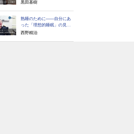
られざる実像
黒田基樹
熟睡のために――自分にあ
った「理想的睡眠」の見つ
け方
西野精治