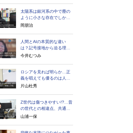
太陽系は銀河系の中で塵の
ように小さな存在でしかな
い
岡朋治
人間とAIの本質的な違い
は？記号接地から迫る理解
の本質
今井むつみ
ロシアを見れば明らか…正
義を唱えても優るのは人間
の性
片山杜秀
Z世代は傷つきやすい!?…昔
の世代との相違点、共通点
とは
山浦一保
悲惨な末路につながった東