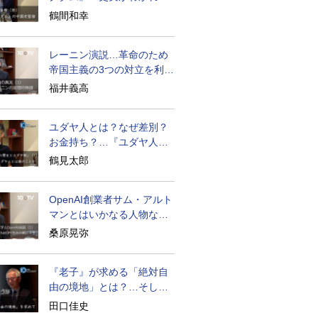
物語はもっと面白い
鶴間和幸
レーニン演説…革命のため
帝国主義の3つの対立を利用
せよ
福井義高
ユダヤ人とは？なぜ差別？
お金持ち？…『ユダヤ人の
歴史』に学ぶ
鶴見太郎
OpenAI創業者サム・アルト
マンとはいかなる人物なの
か
桑原晃弥
『老子』が求める「絶対自
由の境地」とは？…そして
創造長寿へ
田口佳史