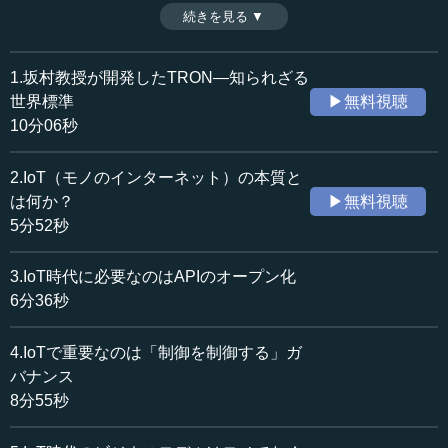
何か。YRPユビキタス・ネットワーキング研究所所長で東
続きを見る ▼
時間：5分52秒
洋大学情報連携学部学部長の坂村健氏は、誰でも参加可能
収録日：2016年12月2日
なオープンこそが、インターネット、そしてIoTの本質であ
追加日：2017年4月4日
ることを強調する。（全9話中第2話）
1.坂村教授が開発したTRON―知られざる
カテゴリー：
世界標準
▶無料視聴
科学技術
IoT・ビッグデータ・ICT
10分06秒
≪全文≫
2.IoT（モノのインターネット）の本質と
●一つのコンセプト、さまざまなネーミング
は何か？
▶無料視聴
5分52秒
IoTのIはInternet、oはof、TはThingsです。訳すと「モノ
のネット」ですが、世の中には、私が提唱したHFDSから
3.IoT時代に必要なのはAPIのオープン化
始まり、同じような意味を持つ言葉がたくさんあります。
6分36秒
例えばUbiquitous Computingです。これは10年ぐらい前
4.IoTで重要なのは「制御を制御する」ガ
に流行した言葉で、その他にもCalm Computingとか、
バナンス
Pervasive Computing、M2M、O2O、CPSなど、いろいろ
な名前で呼ばれています。しかし結局、目指しているとこ
8分55秒
ろは同じです。モノの中に入っているコンピューターを相
互接続し、さらにインターネットの中にある情報とそれら