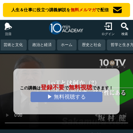
人生＆仕事に役立つ講義解説を
無料メルマガ
で配信
注目
ログイン
検索
芸術と文化
政治と経済
ホーム
歴史と社会
哲学と生き
登録不要
無料視聴
この講義は
で
できます！
▶ 無料視聴する