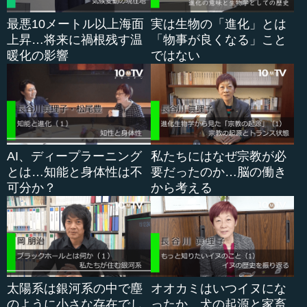
最悪10メートル以上海面
実は生物の「進化」とは
上昇…将来に禍根残す温
「物事が良くなる」こと
暖化の影響
ではない
AI、ディープラーニング
私たちにはなぜ宗教が必
とは…知能と身体性は不
要だったのか…脳の働き
可分か？
から考える
太陽系は銀河系の中で塵
オオカミはいつイヌにな
のように小さな存在でし
ったか…犬の起源と家畜