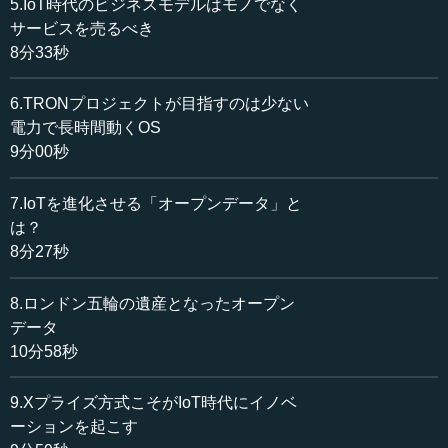
5.IoT時代のビジネスモデルはモノでなく
を足し算することで、現実と仮想空間をつなげる。そのよ
サービスを売るべき
うなことをやるという目的を、全ての言葉が共通して持っ
8分33秒
ています。
6.TRONプロジェクトが目指すのは少ない
最近では、世界中にいる研究者たちも、いろいろな言葉
電力で長時間動くOS
で呼ぶと分からなくなるので、「モノの中に入れたコンピ
9分00秒
ューターをつないで現実世界と仮想空間をつなぐ」ような
研究分野に関しては、IoTと呼ぼうということになっていま
7.IoTを進化させる「オープンデータ」と
す。これは、アメリカやヨーロッパ、日本でも共通認識に
は？
なってきましたので、これからはこの分野の研究を、IoTと
呼びたいと思います。
8分27秒
先ほど述べたユビキタスコンピューティングという言葉
8.ロンドン五輪の遺産となったオープン
は、私も10年前ぐらいからたくさん使っていたものです。
データ
「ユビキタス」とは、ラテン語に由来する英語で「どこに
10分58秒
でもある」ということです。ユビキタスコンピューティン
グとは、「コンピューターはどこでもある」ことを指しま
9.Xプライズ方式こそがIoT時代にイノベ
す。いろいろなモノの中に、コンピューターが入っている
ーションを起こす
と言えば「コンピューターどこにでもある」わけですか