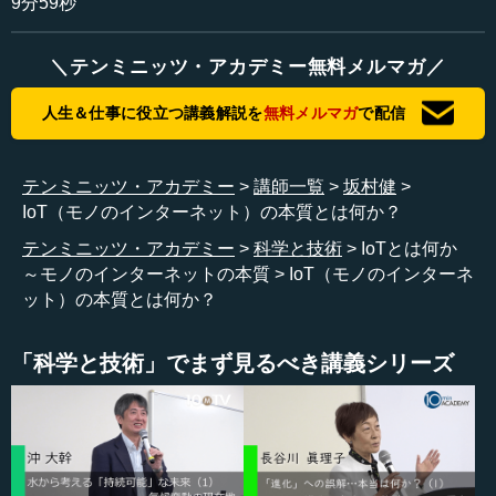
9分59秒
ら、どうもこれだと少し哲学的な感じがしてしまう。そこ
で、マーケッターが考えると、やはりIoT、「モノのネッ
ト」だろうということになるのは当然だと思います。
＼テンミニッツ・アカデミー無料メルマガ／
人生＆仕事に役立つ講義解説を
無料メルマガ
で配信
●重要なのは「インターネットのようにつなぐこと」
テンミニッツ・アカデミー
講師一覧
坂村健
ここで私が重要だと思うのは、「インターネットのよう
IoT（モノのインターネット）の本質とは何か？
にモノをつなぐ」という認識をすることです。「モノをイ
ンターネットにつなぐ」と考えると、モノをネットにつな
テンミニッツ・アカデミー
科学と技術
IoTとは何か
いで、例えば遠隔でコントロールするなどということは、
～モノのインターネットの本質
IoT（モノのインターネ
もう10～20年も前からもできていたことで、実はたいした
ット）の本質とは何か？
ことではなく、「何も今更」という感じがします。有線で
も無線でもいいのですが、遠隔から通信回線を通してモノ
「科学と技術」でまず見るべき講義シリーズ
をコントロールしようということは、かなり昔からあった
ものです。
ところがここで重要なのは...