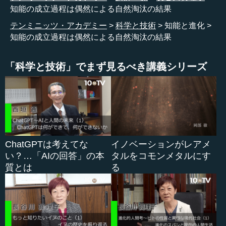
るのです。私はこれがすごく納得のいく話なので、面白く
知能の成立過程は偶然による自然淘汰の結果
読みました。
テンミニッツ・アカデミー
科学と技術
知能と進化
知能の成立過程は偶然による自然淘汰の結果
松尾 分かりました、読んでみます。ありがとうございま
す。
「科学と技術」でまず見るべき講義シリーズ
●生物の在り方を予測する素朴物理学と素朴心理学と
素朴生物学
長谷川 ところで、素朴物理学というものがあるのです
が、それには素朴心理学と素朴生物学も備わっており、そ
ChatGPTは考えてな
イノベーションがレアメ
れについては、例えば何が食べられるものか、何が危険な
い？…「AIの回答」の本
タルをコモンメタルにす
ものか、こういう生き物はどういう動きをするのか、とい
質とは
る
うことが生得的といいますか、キャナライズ（canalize）さ
れているということです。松尾さんは「GAVAGAI」をご存
じですか？
松尾 「GAVAGAI」ですか。