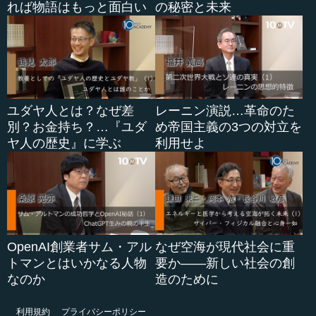
れば物語はもっと面白い
の秘密と未来
ユダヤ人とは？なぜ差
レーニン演説…革命のた
別？お金持ち？…『ユダ
め帝国主義の3つの対立を
ヤ人の歴史』に学ぶ
利用せよ
OpenAI創業者サム・アル
なぜ空海が現代社会に重
トマンとはいかなる人物
要か――新しい社会の創
なのか
造のために
利用規約
プライバシーポリシー