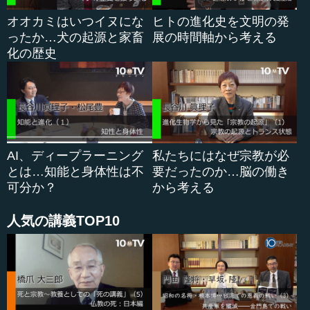
長谷川 デイビッド プリマック（アメリカの心理学者）と
オオカミはいつイヌにな
ヒトの進化史を文明の発
いう人がいるのですが、プリマック氏が1970年代に「...
ったか…犬の起源と家畜
展の時間軸から考える
化の歴史
AI、ディープラーニング
私たちにはなぜ宗教が必
とは…知能と身体性は不
要だったのか…脳の働き
可分か？
から考える
人気の講義TOP10