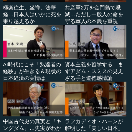
極楽往生、坐禅、法華
共産軍2万を金門島で殲
経…日本人はいかに死を
滅…ただし一般人の命を
乗り越えるか
守る軍人の本義を重視
AI時代にこそ「熟達者の
資本主義を哲学する…ま
経験」が生きる＆現状の
ずアダム・スミスの見え
日本経済の実情は
ざる手と道徳感情論
中国古代史の真実と『キ
ラフカディオ・ハーンが
ングダム』…史実がわか
解明した「美しい日本」