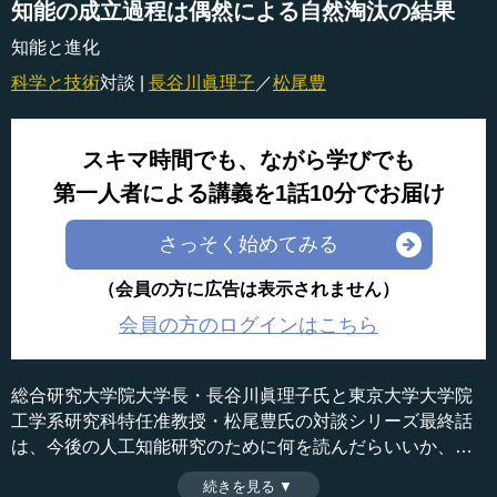
知能の成立過程は偶然による自然淘汰の結果
知能と進化
科学と技術
対談 |
長谷川眞理子
／
松尾豊
スキマ時間でも、ながら学びでも
第一人者による講義を1話10分でお届け
さっそく始めてみる
（会員の方に広告は表示されません）
会員の方のログインはこちら
総合研究大学院大学長・長谷川眞理子氏と東京大学大学院
工学系研究科特任准教授・松尾豊氏の対談シリーズ最終話
は、今後の人工知能研究のために何を読んだらいいか、長
谷川氏の勧めるものから話が始まった。人工知能研究と進
続きを見る ▼
時間：8分36秒