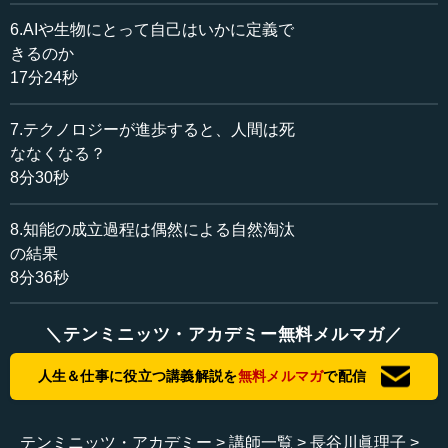
それに対していろいろな思いを想起するわけですが、それ
6.AIや生物にとって自己はいかに定義で
を彼は「プライベートリプレゼンテーション（private
きるのか
representation）」と呼んでいます。
17分24秒
プライベートリプレゼンテーションはいろいろあるので
7.テクノロジーが進歩すると、人間は死
すが、それを言葉としてまた伝えるときには、「パブリッ
ななくなる？
クリプレゼンテーション（public representation）」とな
8分30秒
り、それを受け取って聞いた人は、また、それによってさ
らに別のプライベートリプレゼンテーションをたくさん想
起します。そして、また返すときは、パブリックリプレゼ
8.知能の成立過程は偶然による自然淘汰
ンテーションです。ですから、プライベートリプレゼンテ
の結果
ーションがどうなっているかは知りようがなく、パブリッ
8分36秒
クな言葉や表情など、さまざまな手段を通じて、パブリッ
クリプレゼンテーションとして伝えられると思っているこ
＼テンミニッツ・アカデミー無料メルマガ／
とを人は言っているだけなのだ、ということです。また、
そのプライベートリプレゼンテーションが他のことと結び
人生＆仕事に役立つ講義解説を
無料メルマガ
で配信
付くことによって、全く違う発想が出てきたり、イノベー
ションが出てきたりします。こうした、パブリックとプラ
イベートがどんどん広がっていく過程のことが書かれてあ
テンミニッツ・アカデミー
講師一覧
長谷川眞理子