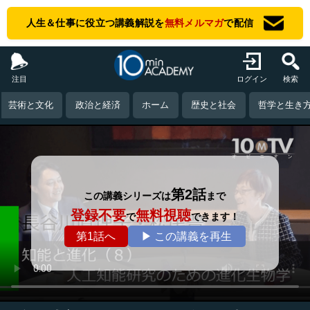
人生＆仕事に役立つ講義解説を
無料メルマガ
で配信
注目
ログイン
検索
芸術と文化
政治と経済
ホーム
歴史と社会
哲学と生き
第2話
この講義シリーズは
まで
登録不要
無料視聴
で
できます！
第1話へ
▶ この講義を再生