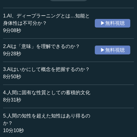
化生物学が交わる点は、最終的にどこに求められるだろう
収録日：2018年4月9日
か。（全8話中第8話）
追加日：2018年7月29日
1.AI、ディープラーニングとは…知能と
カテゴリー：
身体性は不可分か？
▶無料視聴
科学技術
AI・VR・ロボティクス
9分08秒
≪全文≫
2.AIは「意味」を理解できるのか？
▶無料視聴
●「レレバンス理論」は認知の在り方を考える際に有
9分28秒
効
3.AIはいかにして概念を把握するのか？
松尾 もっと「こういうものを読んだ方が良い」というも
8分50秒
のがありましたら教えてください。
4.人間に固有な性質としての蓄積的文化
長谷川 私が好きなのは、ダン・スペルベル氏（フランス
8分31秒
の人類学者）です。ダン・スペルベル氏は心や言葉に関す
る「レレバンス理論（関連性理論）」というものについて
書いていて、先ほどの認知についての話と非常に似たこと
5.人間の知性を超えた知性はあり得るの
を言っています。
か？
10分10秒
人があるものを見たり、ある言葉を聞いたりしたとき、