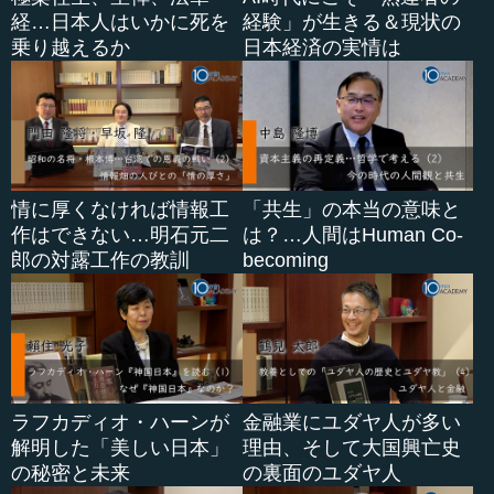
しかし、考えてみるとこの種の問題は、日本がきちんと
経…日本人はいかに死を
経験」が生きる＆現状の
解決する、あるいは解決のために向かい合うといった基本
乗り越えるか
日本経済の実情は
的な構えや法律的な根拠を、自ら安全保障の問題として考
え...
情に厚くなければ情報工
「共生」の本当の意味と
作はできない…明石元二
は？…人間はHuman Co-
郎の対露工作の教訓
becoming
ラフカディオ・ハーンが
金融業にユダヤ人が多い
解明した「美しい日本」
理由、そして大国興亡史
の秘密と未来
の裏面のユダヤ人