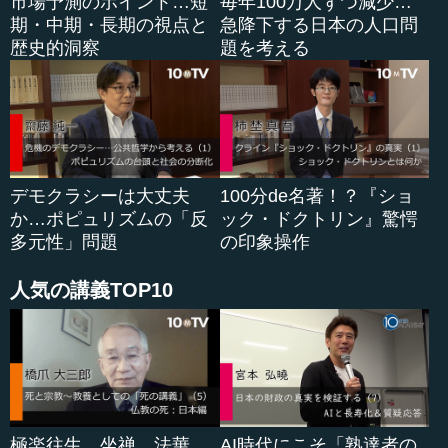
市場予測のポイント…短
毎年100万人ずつ減少…
こうした日本と韓国という安全保障面における大変重要
期・中期・長期の視点と
急降下する日本の人口問
なパートナー同士が対立するのは、アメリカにとっても考
歴史的洞察
題を考える
えられないシナリオでした。また日本にとっては、これま
で韓国との間にいくつかの問題、歴史認識、竹島の領有問
題、そしていわゆる従軍慰安婦の問題をめぐる紛争や対立
があったにせよ、なんとかこれはマドリングスルーとでも
いいましょうか、あれこれやりくりしながら二国間関係を
調整してきたという歴史がありました。
デモクラシーは大丈夫
100分de名著！？『ショ
か…ポピュリズムの「反
ック・ドクトリン』驚愕
しかし、現在の状況は、これまでの経験知、あるいは経
多元性」問題
の印象操作
験的な法則で培ってきた問題、その解決の手法が機能して
いない。それどころか、このような問題に関して紛争を解
人気の講義TOP10
決しようという意思が、少なくとも私たち日本人の方から
見るならば、韓国政府にはない、と考えざるを得ないとい
うのが現状かと思います。
●自らの問題に向き合う構えが欠如していた日本
極楽往生、坐禅、法華
AI時代にこそ「熟達者の