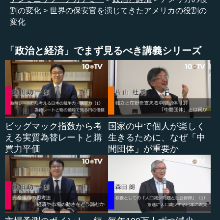
割の変化
世界の保安官を演じてきたアメリカの役割の
今のところ、両国にとっての同盟国であるアメリカに
変化
は、この問題に対して介入し、調整を図ろうとする意思が
なさそうです。もともと日米安全保障条約といったアメリ
「政治と経済」でまず見るべき講義シリーズ
カとの二国間の防衛的な取り決めは、こうした友好国との
紛争という問題を全く考えていなかったわけです。
●日韓関係はこれまでの経験則では解決できない段階
に
ビッグマック指数から考
国家の中で個人が楽しく
える実質為替レートと購
生きるために、なぜ「中
アメリカは韓国とも同盟条約を結んでいます。したがっ
買力平価
間団体」が重要か
て、アメリカの立場からするならば、これは明らかに同盟
国間の紛争です。しかも北朝鮮という核保有国に対しては
北東アジアにおいて対峙しています。最近の韓国の大統領
の動向はともかくとして、少なくとも条約や法理論、ひい
ては国際関係全体においては、そのような理屈になるので
す。