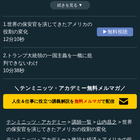
韓関係への介入の意思を示さないが、介入する意思がない
続きを見る ▼
時間：12分10秒
と感じるのはそれだけではない。彼はシリア撤退、NATO脱
収録日：2019年1月24日
退という驚くべきプランを構想しているという。これは、
追加日：2019年3月25日
今まで世界の保安官を演じてきたアメリカの役割が変化し
1.世界の保安官を演じてきたアメリカの
カテゴリー：
つつあることを意味している。（全2話中第1話）
役割の変化
▶無料視聴
国際
国際一般
12分10秒
≪全文≫
2.トランプ大統領の一国主義を一概に批
●日韓関係の大きな試練とアメリカの態度
判できないわけ
10分38秒
皆さん、こんにちは。
＼テンミニッツ・アカデミー無料メルマガ／
2018年の12月に起きた日本の自衛隊機に対する韓国海軍
によるレーダー照射問題、ひいては韓国における最高裁の
人生＆仕事に役立つ講義解説を
無料メルマガ
で配信
徴用工判決によって、日本企業の資産が差し押さえられる
可能性が強く出てきました。こうしたことに見られる日韓
関係の大変大きな試練は、これまでも両国間にあった危
テンミニッツ・アカデミー
講師一覧
山内昌之
世界
機、あるいは紛争の可能性などとはやや性格の違うもの、
の保安官を演じてきたアメリカの役割の変化
フェーズ（位相）の違うものになっているのではないか
と、私には思えてなりません。
テンミニッツ・アカデミー
政治と経済
アメリカの役