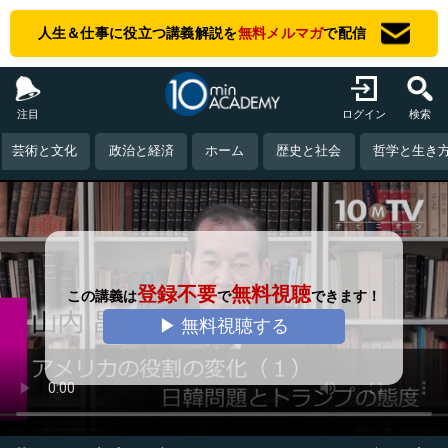
人生＆仕事に役立つ講義解説を
無料メルマガ
で配信
注目
ログイン
検索
芸術と文化
政治と経済
ホーム
歴史と社会
哲学と生き
登録不要
無料視聴
この講義は
で
できます！
▶ 無料視聴する