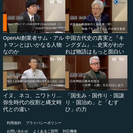
OpenAI創業者サム・アル
中国古代史の真実と『キ
トマンとはいかなる人物
ングダム』…史実がわか
なのか
れば物語はもっと面白い
イヌ、ネコ、ニワトリ…
「国生み・国作り・国譲
弥生時代の役割と縄文時
り・国治め」と「むす
代との違い
ひ」の力
利用規約
プライバシーポリシー
お問い合わせ
よくあるご質問
対応機種