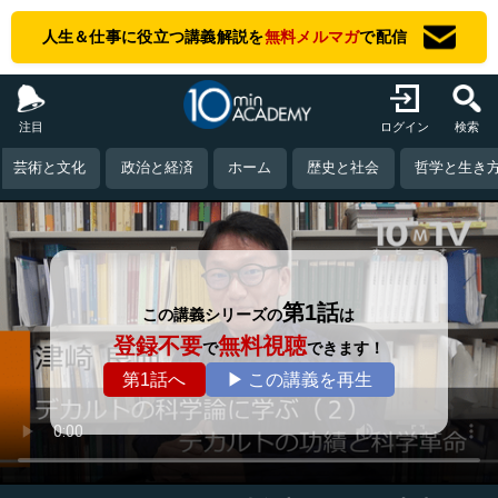
人生＆仕事に役立つ講義解説を
無料メルマガ
で配信
注目
ログイン
検索
芸術と文化
政治と経済
ホーム
歴史と社会
哲学と生き
第1話
この講義シリーズの
は
登録不要
無料視聴
で
できます！
第1話へ
▶ この講義を再生