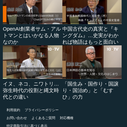
OpenAI創業者サム・アル
中国古代史の真実と『キ
トマンとはいかなる人物
ングダム』…史実がわか
なのか
れば物語はもっと面白い
イヌ、ネコ、ニワトリ…
「国生み・国作り・国譲
弥生時代の役割と縄文時
り・国治め」と「むす
代との違い
ひ」の力
利用規約
プライバシーポリシー
お問い合わせ
よくあるご質問
対応機種
特定商取引法に基づく表示