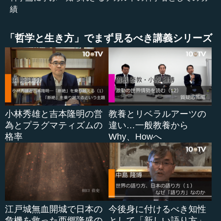
理学の非常に重要な法則ですが、これも彼が定式化したの
績
です。
「哲学と生き方」でまず見るべき講義シリーズ
さらに虹の原理も、です。空気中の水蒸気に光が差し込
んできたときの屈折と反射が虹を生み出しているという気
象学上の業績ですが、これはデカルトの科学上の業績とし
て現代でも有効です。
●解剖による松果腺への着眼
小林秀雄と吉本隆明の営
教養とリベラルアーツの
為とプラグマティズムの
違い…一般教養から
さらに彼は、医学にも強い関心を示し、解剖を実際にや
格率
Why、Howへ
っていたと言われています。
解剖が実践されるのは非常に歴史が浅く、17世紀に入っ
てからようやく解剖について少しずつ偏見が薄れてきまし
た。その中で、デカルトは最先端の解剖に強い関心を示
し、実際に牛などの動物の体を開いています。そこで彼が
江戸城無血開城で日本の
今後身に付けるべき知性
注目したのは、臓器として現代医学でも意味のある「松果
危機を救った西郷隆盛の
として「新しい語り方」