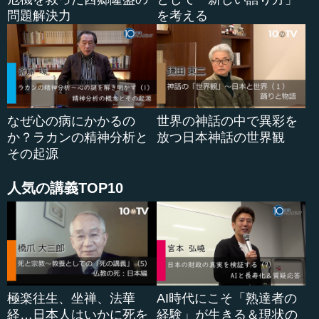
腺」と呼ばれる脳の部位です。なぜ松果腺と呼ばれるかと
問題解決力
を考える
いうと、松ぼっくりの形をしているからです。
松果腺は現代医学では「松果体」と呼ぶらしいのです
が、左右大脳半球のあいだの第三脳室後方にあり、「メラ
トニン」と「セロトニン」と呼ばれるホルモンを分泌して
いる器官のようです。
なぜ心の病にかかるの
世界の神話の中で異彩を
か？ラカンの精神分析と
放つ日本神話の世界観
デカルトはどうして、この松果腺と呼ばれる脳の器官に
その起源
注目したのでしょうか。彼の哲学は心身二元論を採ります
から、精神と身体とは完全に交流がないという、二元論に
人気の講義TOP10
よる人間観を採ります。それでも、私たちは一つの人間と
して、精神と肉体が合体しています。であれば、その相互
作用は一体どこで起きるかというと、この松果腺という部
位のみで起きると考えていたからです。
どうして彼がここに注目するかというと、人間の脳を開
いてみると、非常に興味深いことが分かるわけです。人間
極楽往生、坐禅、法華
AI時代にこそ「熟達者の
というのは完全な左右対象ではないが、二つの...
経…日本人はいかに死を
経験」が生きる＆現状の