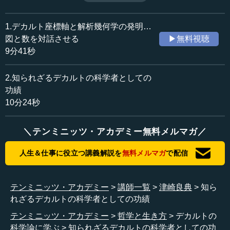
である。（全2話中第2話）
収録日：2018年9月27日
追加日：2019年3月28日
1.デカルト座標軸と解析幾何学の発明…
カテゴリー：
図と数を対話させる
▶無料視聴
哲学・思想
西洋哲学
9分41秒
≪全文≫
2.知られざるデカルトの科学者としての
●慣性の法則、運動量保存の法則、虹の原理
功績
10分24秒
物理学の法則で言うと、他にも慣性の法則があります。
慣性の法則とは、力が働かない限り、物体がその運動状態
＼テンミニッツ・アカデミー無料メルマガ／
を保存するという法則です。つまり、力が働かない限り、
静止しているものは静止しているし、一定の運動で動いて
人生＆仕事に役立つ講義解説を
無料メルマガ
で配信
いるものは、宇宙の真空状態のように、力が働かない限り
ずっとその速度で動き続ける、これが慣性の法則で、運動
の第一法則などと学校では習うと思います。
テンミニッツ・アカデミー
講師一覧
津崎良典
知ら
れざるデカルトの科学者としての功績
それから、運動量保存の法則もデカルトが定式化しまし
た。総運動量とは孤立系の運動量の総和のことで、総運動
テンミニッツ・アカデミー
哲学と生き方
デカルトの
量は常に一定値を保つという運動量保存の法則も、現代物
科学論に学ぶ
知られざるデカルトの科学者としての功