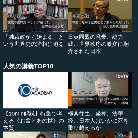
がどんなに忙...
「独裁政から始まる」と
日英同盟の廃棄、総力
いう世界史の諸相に迫る
戦…世界秩序の激変に翻
弄された日本
人気の講義TOP10
【10min解説】特集で考
極楽往生、坐禅、法華
える《お盆とあの世》の
経…日本人はいかに死を
本質
乗り越えるか