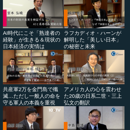
AI時代にこそ「熟達者の
ラフカディオ・ハーンが
経験」が生きる＆現状の
解明した「美しい日本」
日本経済の実情は
の秘密と未来
共産軍2万を金門島で殲
アメリカ人の心を震わせ
滅…ただし一般人の命を
た20歳の日系二世・三上
守る軍人の本義を重視
弘文の翻訳