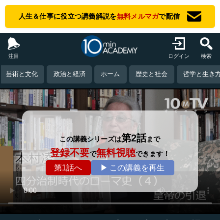
人生＆仕事に役立つ講義解説を
無料メルマガ
で配信
注目
ログイン
検索
芸術と文化
政治と経済
ホーム
歴史と社会
哲学と生き
第2話
この講義シリーズは
まで
登録不要
無料視聴
で
できます！
第1話へ
▶ この講義を再生