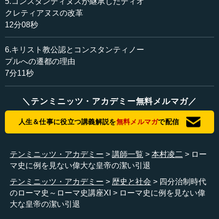
5.コンスタンティヌスが継承したディオ
そして、この時に自分の同僚で正帝だったマクシミアヌ
クレティアヌスの改革
スに対して、「おまえも引退しろ」という感じで引退させ
12分08秒
るのですけども、マクシミアヌスにすれば、「俺、せっか
くローマ皇帝になったのに」といって、本当は渋々引退す
6.キリスト教公認とコンスタンティノー
ることになってしまうのでした。
プルへの遷都の理由
7分11秒
後にマクシミアヌスは権力争いに巻き込まれていくとこ
ろもあるのですが、ディオクレティアヌスという人の引退
の見事さを話すと、彼は実際に引退してから亡くなるまで
＼テンミニッツ・アカデミー無料メルマガ／
10年とはいかないまでも、7～8年ぐらいは生きていたので
人生＆仕事に役立つ講義解説を
無料メルマガ
で配信
はないかといわれています。
今現在バルカン半島のアドリア海に面した所にスプリト
テンミニッツ・アカデミー
講師一覧
本村凌二
ロー
という街がありますけれども、そこにディオクレティアヌ
マ史に例を見ない偉大な皇帝の潔い引退
スの別荘があって、そこで彼は畑仕事をしていたといいま
す。彼はストア哲学者というか、ストア哲学を信奉してい
テンミニッツ・アカデミー
歴史と社会
四分治制時代
たらしいのです。引退の見事さもそれに由来するのでしょ
のローマ史～ローマ史講座XI
ローマ史に例を見ない偉
う。ストア哲学では、公務はきちんとやるけれども、むし
大な皇帝の潔い引退
ろ自分の時間を大切にするといったところがあるので、彼