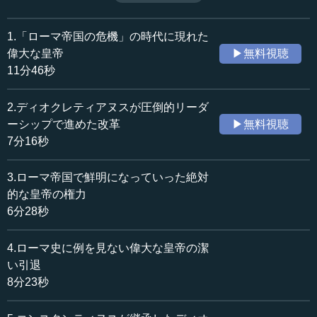
かった。このような例はローマ史を通じて他にない、と本
収録日：2019年2月26日
村氏は指摘する。（全6話中第4話）
追加日：2019年9月25日
1.「ローマ帝国の危機」の時代に現れた
カテゴリー：
偉大な皇帝
▶無料視聴
歴史・民族
西洋・中東史
11分46秒
≪全文≫
2.ディオクレティアヌスが圧倒的リーダ
●ストア哲学を信奉していたディオクレティアヌスの
ーシップで進めた改革
▶無料視聴
引退の見事さ
7分16秒
しかし、ディオクレティアヌスという人は、1人の人物と
3.ローマ帝国で鮮明になっていった絶対
して見ると、恐らくストア哲学というものを非常に信奉し
的な皇帝の権力
ていたのではないかと言われています。彼は自分が40ぐら
6分28秒
いで皇帝になりますけれども、60歳くらいになったとき
に、305年でしたか、自分から引退するのです。引退を申し
4.ローマ史に例を見ない偉大な皇帝の潔
出たのです。もちろん体調が悪くなって、高齢に、その頃
い引退
の60というとかなりの高齢ですから、そういう体調が悪く
8分23秒
なったのでしょうけれども、彼は引退をすると言いまし
た。