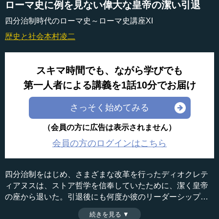
ローマ史に例を見ない偉大な皇帝の潔い引退
四分治制時代のローマ史～ローマ史講座XI
歴史と社会
本村凌二
スキマ時間でも、ながら学びでも
第一人者による講義を1話10分でお届け
さっそく始めてみる
（会員の方に広告は表示されません）
会員の方のログインはこちら
四分治制をはじめ、さまざまな改革を行ったディオクレテ
ィアヌスは、ストア哲学を信奉していたために、潔く皇帝
の座から退いた。引退後にも何度か彼のリーダーシップが
求められることがあったが二度と皇帝の座に戻ることはな
続きを見る ▼
時間：8分23秒