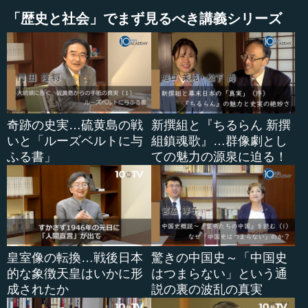
は引退して畑を耕しました。
「歴史と社会」でまず見るべき講義シリーズ
●引退後も求められたディオクレティアヌスのリーダ
ーシップ
ある時に1回だけ公の場所に姿を見せました。それはちょ
っとした、さまざまなことで混乱といいますか、紛糾して
奇跡の史実…硫黄島の戦
新撰組と『ちるらん 新撰
いることがあったので、ディオクレティアヌスがそこに出
いと「ルーズベルトに与
組鎮魂歌』…群像劇とし
ていった時に、何か意見を言ったのでしょう。
ふる書」
ての魅力の源泉に迫る！
それはともかくとして、やはり周りの人はディオクレテ
ィアヌスのリーダーシップなり、リーダーとしての絶対的
な資質を知っていますから、「もう一度、ディオクレティ
アヌスさま、もう一度ローマ皇帝として指揮を執っていた
だけませんでしょうか」と言って、周りの人たちが彼にも
皇室像の転換…戦後日本
驚きの中国史～「中国史
う一回立ち上がってもらおうとしました。
的な象徴天皇はいかに形
はつまらない」という通
成されたか
説の裏の波乱の真実
しかし、彼は「私は引退した。別荘でのキャベツの世話