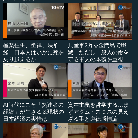
極楽往生、坐禅、法華
共産軍2万を金門島で殲
経…日本人はいかに死を
滅…ただし一般人の命を
乗り越えるか
守る軍人の本義を重視
AI時代にこそ「熟達者の
資本主義を哲学する…ま
経験」が生きる＆現状の
ずアダム・スミスの見え
日本経済の実情は
ざる手と道徳感情論