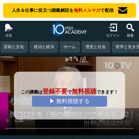
人生＆仕事に役立つ講義解説を
無料メルマガ
で配信
注目
ログイン
検索
芸術と文化
政治と経済
ホーム
歴史と社会
哲学と生き
登録不要
無料視聴
この講義は
で
できます！
▶ 無料視聴する