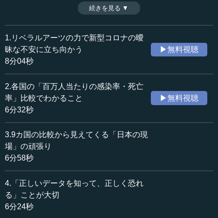
これにより、国ごとで異なる状況が起きていることを知る
続きを見る ▼
時間：6分32秒
ことができ、このウイルスがどれくらいの恐さなのかを判
収録日：2020年4月22日
断することにもつながる。（全8話中第2話）
追加日：2020年4月29日
※インタビュアー：川上達史（テンミニッツTV編集長）
1.リベラルアーツの力で新型コロナの曖
カテゴリー：
昧な不安に立ち向かう
▶無料視聴
科学技術
IoT・ビッグデータ・ICT
8分04秒
国際
国際一般
社会・福祉
災害・防災
2.各国の「百万人当たりの感染率・死亡
率」比較でわかること
▶無料視聴
≪全文≫
6分32秒
●新規感染者数の減少を状況の安定化と見なすことが
できる
3.9カ国の比較から見えてくる「日本の現
場」の頑張り
―― まさに世界の状況も各国ごとに違う形ですから、そ
6分58秒
れぞれがどんな姿なのかを、数字によって示せると良いと
思います。先生が資料を作ってくださっています。まず
4.「正しいデータを知って、正しく恐れ
は、感染者の人数と人口に対する比率についてです。
る」ことが大切
6分24秒
小宮山 現時点の日本では、毎日200人～数百人ほど新規の