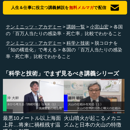
人生＆仕事に役立つ講義解説を
無料メルマガ
で配信
それでは、ニューヨークと並んで一番ひどい状況にある
イタリアはどうでしょうか。発生している数を見てみる
と、1ヶ月くらい前に新規の感染者が激しく増え、途中で明
テンミニッツ・アカデミー
講師一覧
小宮山宏
各国
らかに医療破綻を起こしました。しかしまだ、新規の感染
の「百万人当たりの感染率・死亡率」比較でわかること
者は減っていません。ピークの3分の2くらいまで数字は落
テンミニッツ・アカデミー
科学と技術
脱コロナを
ちましたが、イタリアではまだ終息していないということ
「知の構造化」で考える
各国の「百万人当たりの感染
が分かります。
率・死亡率」比較でわかること
●感染者数だけでなく、人口に対する割合を見る必要
「科学と技術」でまず見るべき講義シリーズ
がある
小宮山 その下のグラフは、アイスランドのデータです。
小さな島国ですが、ここでも激しく感染者が出ています。
実はアイスランドは、世界で一番感染率が高い部類に属し
ている国です。しかし、グラフを見ると、新規の感染者の
最悪10メートル以上海面
火山噴火が起こるメカニ
発生はほとんどなくなっているので、終息に向かいつつあ
上昇…将来に禍根残す温
ズムと日本の火山の特徴
ることが分かります。