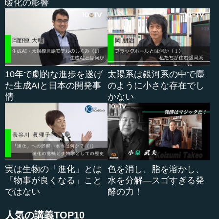
暖化の影響
ただしこれは、人数そのものの数字なので、国の大きさ
によって感染率は異なります。アイスランドは人口が30万
人ほ...
10年で劇的な進歩を遂げ
太陽系は銀河系の中で塵
た生成AIと日本の開発事
のように小さな存在でし
情
かない
実は生物の「進化」とは
色を消し、脂を溶かし、
「物事が良くなる」こと
水を分解―スゴすぎる発
ではない
酵の力！
人気の講義TOP10