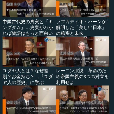
中国古代史の真実と『キ
ラフカディオ・ハーンが
ングダム』…史実がわか
解明した「美しい日本」
れば物語はもっと面白い
の秘密と未来
ユダヤ人とは？なぜ差
レーニン演説…革命のた
別？お金持ち？…『ユダ
め帝国主義の3つの対立を
ヤ人の歴史』に学ぶ
利用せよ