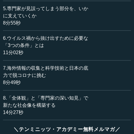
感染者が増えているといわれています。それを示している
のがグラフ中の、一番左側の図です。これは2月16から4月
5.専門家が見誤ってしまう部分を、いか
21日までの、新規の感染者数です。
に支えていくか
8分55秒
韓国では2ヶ月くらい前から大量の感染者が出て（これに
は宗教団体との関係があったりしたのですが）、今は収ま
6.ウイルス禍から抜け出すために必要な
っていることが分かります。
「3つの条件」とは
11分02秒
―― 確念のため確認すると、このグラフの縦軸は、それ
ぞれ数字が違うということでよろしいですか。
7.海外情報の収集と科学技術と日本の底
力で脱コロナに挑む
小宮山 はい。各国によって変えてあります。韓国であれ
8分49秒
ば新規の感染者は500～600人ですし、下のイタリアは1桁
多い。ここで確認すべきなのは、状況の安定性を新規感染
者が出なくなることによって判断できるということです。
8.「全体観」と「専門家の深い知見」で
その意味で、このデータは非常に重要です。新規の感染者
新たな社会像を構築する
がたくさん出ているときは、感染がどんどん拡大していく
14分27秒
ときであり、新規感染者が減っているときは落ち着きかけ
ているときです。韓国の場合には、大体落ち着いたという
＼テンミニッツ・アカデミー無料メルマガ／
ことが見て取れます。