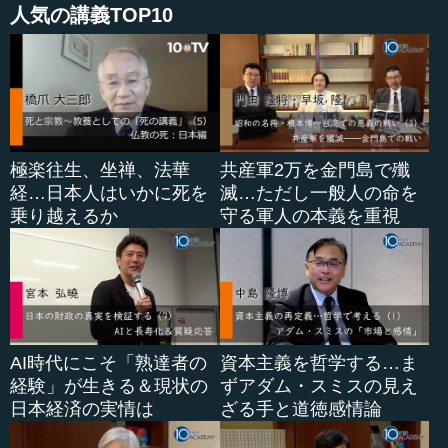
人気の講義TOP10
極楽往生、坐禅、法華
共産軍2万を金門島で殲
経…日本人はいかに死を
滅…ただし一般人の命を
乗り越えるか
守る軍人の本義を重視
AI時代にこそ「熟達者の
資本主義を哲学する…ま
経験」が生きる＆現状の
ずアダム・スミスの見え
日本経済の実情は
ざる手と道徳感情論