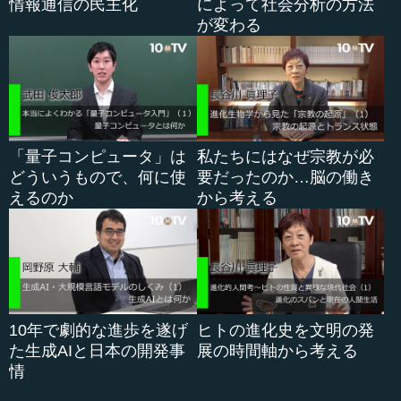
情報通信の民主化
によって社会分析の方法
が変わる
「量子コンピュータ」は
私たちにはなぜ宗教が必
どういうもので、何に使
要だったのか…脳の働き
えるのか
から考える
10年で劇的な進歩を遂げ
ヒトの進化史を文明の発
た生成AIと日本の開発事
展の時間軸から考える
情