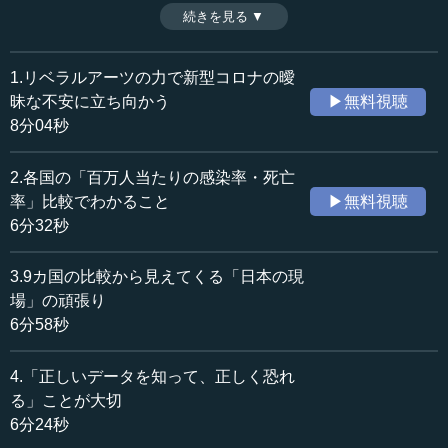
全体像を理解するためには、専門家の知見だけではなく、
続きを見る ▼
時間：14分27秒
自らデータを収集・分析することも大事だという小宮山宏
収録日：2020年4月22日
氏。コロナ終息後に世界、そして日本が進むべき道につい
追加日：2020年4月29日
て語る。（全8話中第8話）
1.リベラルアーツの力で新型コロナの曖
カテゴリー：
※インタビュアー：川上達史（テンミニッツTV編集長）
昧な不安に立ち向かう
▶無料視聴
科学技術
IoT・ビッグデータ・ICT
8分04秒
国際
国際一般
社会・福祉
災害・防災
2.各国の「百万人当たりの感染率・死亡
率」比較でわかること
▶無料視聴
≪全文≫
6分32秒
●日本が行った「一斉休校」という政策の問題点
3.9カ国の比較から見えてくる「日本の現
―― 先ほど、科学的な知識に基づいて政策を行っていく
場」の頑張り
ことが重要だというお話がありました。まさにこの問題
6分58秒
は、全く答えがわからないなかで進んでいかなければなら
ないものでした。そのため、今までの日本政府の対応につ
4.「正しいデータを知って、正しく恐れ
いても、小宮山先生からはいろいろな問題が見えているの
る」ことが大切
だと思います。こうした日本の政策決定の問題点というこ
6分24秒
とについて象徴的な事例があれば、ご指摘いただけません