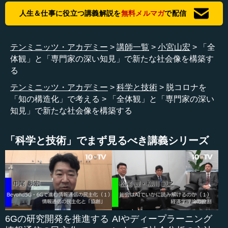
的な効果があったかといえば、学校閉鎖はあくまで二次的
人生＆仕事に役立つ講義解説を
無料メルマガ
で配信
なものです。今回の場合、子どもへの感染率は高くないと
言われています。もちろん子どもが罹患して死んでしまっ
たというニュースもありますが、風邪でも同様の事態は起
テンミニッツ・アカデミー
講師一覧
小宮山宏
「全
こり得ます。若い人が高齢者にうつしてしまうというケー
体観」と「専門家の深い知見」で新たな社会像を構築す
スもありますが、これもあくまで二次的な効果です。一次
る
的な効果としては小さいか、ほとんどないでしょう。
テンミニッツ・アカデミー
科学と技術
脱コロナを
「知の構造化」で考える
「全体観」と「専門家の深い
今回は、副次的な効果、影響も考えなければなりませ
知見」で新たな社会像を構築する
ん。学校の閉鎖が容易だったのは、これが経済に影響しな
いと思われたからです。確かにすぐには影響は出ません。
しかし、子どもたちにとって学校はものすごく重要なとこ
「科学と技術」でまず見るべき講義シリーズ
ろです。当たり前です。また、子どもが家にいることによ
って、今までと状況をどれくらい変えるのか。その社会的
なマイナス効果は非常に大きいです。経済に対する影響は
とりあえず小さいですが、副次的な効果で経済にも大きな
影響を与えます。また、将来を考えた場合、例えば今後1年
ほど学校が休校してしまう...
6Gの研究開発を推進する
AIやディープラーニング