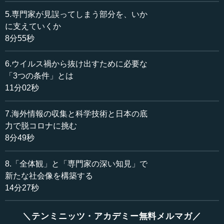
でしょうか。
5.専門家が見誤ってしまう部分を、いか
小宮山 日本では、学校の一斉閉鎖（臨時休校の要請）が
に支えていくか
行われました。
8分55秒
―― 2月27日に発表されたのですが、3月2日から春休み
6.ウイルス禍から抜け出すために必要な
の期間、全国で一斉休校の実施要請がなされました。
「3つの条件」とは
11分02秒
小宮山 私は、これは正しくなかったと思っています。な
ぜかというと、政策は、どういう効果があるのか、それを
7.海外情報の収集と科学技術と日本の底
見極めてから行うものです。今回の場合、3つほど重要なポ
力で脱コロナに挑む
イントがあります。第1に、コロナの感染拡大を防止すると
8分49秒
いう実態的な意味です。第2に、そのための危機意識を喚起
するということがあります。第3に、そのことがどのような
ネガティブな副次的効果を産むのか、それを見極めるとい
8.「全体観」と「専門家の深い知見」で
うものです。
新たな社会像を構築する
14分27秒
この政策によって、危機意識がうまく喚起できたのだと
いう説がありますが、危機意識の喚起であれば、他にもい
＼テンミニッツ・アカデミー無料メルマガ／
くらでもやり方があったと私は思います。この政策に実態