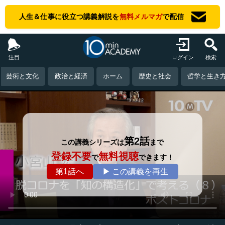
人生＆仕事に役立つ講義解説を
無料メルマガ
で配信
注目
ログイン
検索
芸術と文化
政治と経済
ホーム
歴史と社会
哲学と生き
第2話
この講義シリーズは
まで
登録不要
無料視聴
で
できます！
第1話へ
▶ この講義を再生