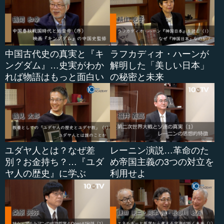
中国古代史の真実と『キ
ラフカディオ・ハーンが
ングダム』…史実がわか
解明した「美しい日本」
れば物語はもっと面白い
の秘密と未来
ユダヤ人とは？なぜ差
レーニン演説…革命のた
別？お金持ち？…『ユダ
め帝国主義の3つの対立を
ヤ人の歴史』に学ぶ
利用せよ