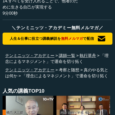
14.すべてを受け入れることで、他者のた
めに生きる自己が実現する
9分00秒
＼テンミニッツ・アカデミー無料メルマガ／
人生＆仕事に役立つ講義解説を
無料メルマガ
で配信
テンミニッツ・アカデミー
講師一覧
執行草舟
「理
念によるマネジメント」で運命を切り拓く
テンミニッツ・アカデミー
考察と随想
真のやる気と
は何か
「理念によるマネジメント」で運命を切り拓く
人気の講義TOP10