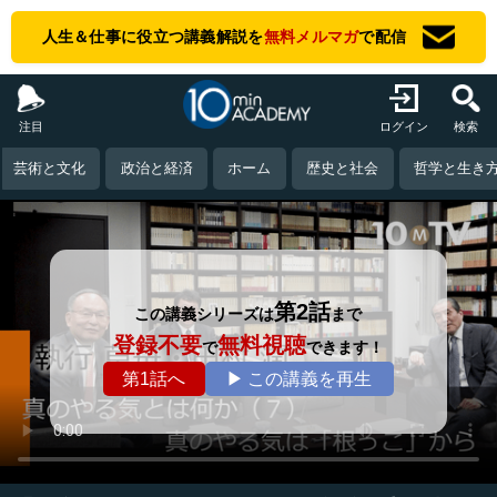
人生＆仕事に役立つ講義解説を
無料メルマガ
で配信
注目
ログイン
検索
芸術と文化
政治と経済
ホーム
歴史と社会
哲学と生き
第2話
この講義シリーズは
まで
登録不要
無料視聴
で
できます！
第1話へ
▶ この講義を再生