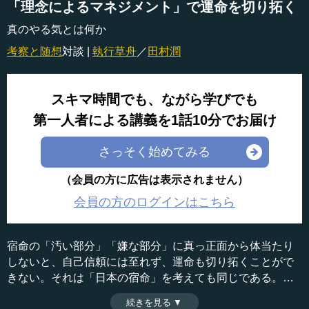
「理念によるマネジメント」で運命を切り拓く
真のやる気とは何か
考察と随想
対談 |
執行草舟
／
田村潤
スキマ時間でも、ながら学びでも
第一人者による講義を1話10分でお届け
さっそく始めてみる
（会員の方に広告は表示されません）
会員の方のログインはこちら
宿命の「汚い部分」「嫌な部分」に真っ正面から体当たり
しないと、自己信頼には至れず、運命も切り拓くことがで
きない。それは「日本の宿命」を考えても同じである。成
果主義、企業統治改革、西洋合理主義、はたまた明治時代
続きを見る ▼
時間：14分00秒