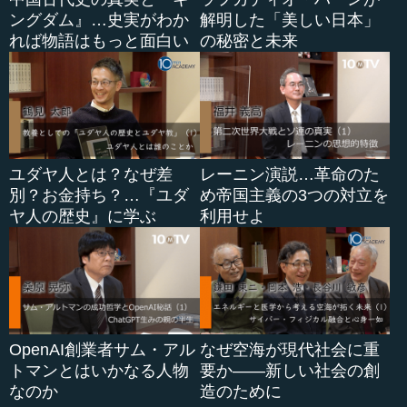
ングダム』…史実がわか
解明した「美しい日本」
れば物語はもっと面白い
の秘密と未来
ユダヤ人とは？なぜ差
レーニン演説…革命のた
別？お金持ち？…『ユダ
め帝国主義の3つの対立を
ヤ人の歴史』に学ぶ
利用せよ
OpenAI創業者サム・アル
なぜ空海が現代社会に重
トマンとはいかなる人物
要か――新しい社会の創
なのか
造のために