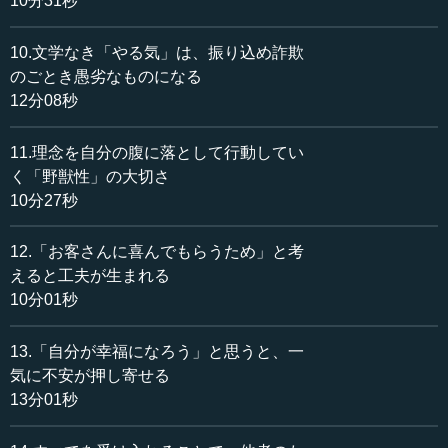
10分31秒
ろいろな人がいますから。土下座を何度もさせられると
か、いっぱいありました。包丁を突きつけられたメンバー
10.文学なき「やる気」は、振り込め詐欺
もいましたから。
のごとき愚劣なものになる
執行 ビジネス社会では、キリンビール高知支店というの
12分08秒
は1つの戦争をやったのです。
11.理念を自分の腹に落として行動してい
田村 そう。だから、一体感がある。隣の新入社員が包丁
く「野獣性」の大切さ
を突きつけられたら、必ず誰かがサポートに入っていまし
10分27秒
た。高知の人に幸せになってもらおうと思っているから、
誰か困っているセールスがいたら、それは何とかしないと
12.「お客さんに喜んでもらうため」と考
いけないと、全部、自分のこととしてやっていました。
えると工夫が生まれる
10分01秒
執行 ただ、「みんな幸せになってもらいたい」というの
は、今の日本そのものの姿ですが、その包丁ではないけれ
13.「自分が幸福になろう」と思うと、一
ど、包丁を突きつけられるようなことをする人もいないで
すね...
気に不安が押し寄せる
13分01秒