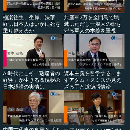
極楽往生、坐禅、法華
共産軍2万を金門島で殲
経…日本人はいかに死を
滅…ただし一般人の命を
乗り越えるか
守る軍人の本義を重視
AI時代にこそ「熟達者の
資本主義を哲学する…ま
経験」が生きる＆現状の
ずアダム・スミスの見え
日本経済の実情は
ざる手と道徳感情論
中国古代史の真実と『キ
ラフカディオ・ハーンが