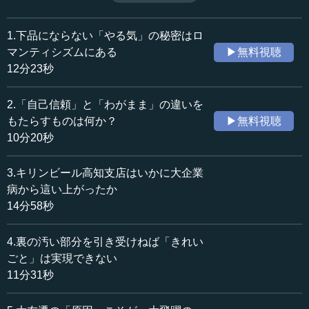
に輸入した法律など、本当の意味で「日本人の身の丈に合
収録日：2020年4月10日
わないもの」を取り入れたところで、もたらされる結果は
追加日：2020年8月14日
マイナスになることが多いのである。失われたものを取り
1.下品にならない「やる気」の秘密はロ
カテゴリー：
戻す「精神の復活」なくして、国もビジネスも人も理念を
マンティシズムにある
▶無料視聴
哲学・思想
思想・随想
掴むことはできない。（全14話中第7話）
12分23秒
※インタビュアー：川上達史（テンミニッツTV編集長）
≪全文≫
2.「自己信頼」と「わがまま」の違いを
●なぜ友情のなかで「戦友愛」が一番強いのか
もたらすものは何か？
▶無料視聴
10分20秒
田村 たしかに、最初に（営業マンたちが現場を）回った
ころは、悪口ばかりでした。昔、売れていたときに、キリ
3.キリンビール高知支店はいかに大企業
ンが欲しいというところに割り当てていなかったから、こ
病から這い上がったか
の恨みつらみもあったのです。「キリンビールを10ケース
14分58秒
注文したら、キリンレモン10ケース引き取らされて、それ
を捨てるしかなかった」とか、そういうマイナスからのス
4.裏の汚い部分を引き受けねば「きれい
タートでした。それを全部聞いたうえで、そのうえでやっ
ていたのです。ですから、それは得意先から見ると、「文
ごと」は実現できない
句はいったけれど、ここまでキリンがやってくれるのか」
11分31秒
というので、関係が強くなったのかもしれません。