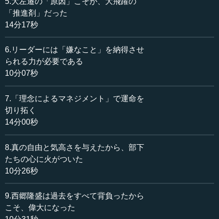
5.大左遷の「原因」こそが、大飛躍の
執行 それは当然で、汚いものからしか信頼は生まれない
「推進剤」だった
のです。信頼というのは、汚いというと語弊があるかもし
14分17秒
れませんが、「嫌なもの」ですよ。嫌なものを共にしたと
ころに信頼が生まれる。最初にいったエマーソンの自己信
6.リーダーには「嫌なこと」を納得させ
頼でも、「人生で汚いものに体当たりしないと、自己信頼
られる力が必要である
にたどり着かない」というようなことが、本にも書かれて
10分07秒
いる。
7.「理念によるマネジメント」で運命を
一番わかりやすいのは、友情でも「戦友愛」が一番強い
とよくいいます。戦友とは、一番嫌なことを共にした人間
切り拓く
なのです。お互いに、いつ死ぬかわからないようなところ
14分00秒
で一緒に戦ってきた。それを戦友という。戦友の友情に勝
る友情はないと、一般にもいわれている。これはなぜか、
8.真の自由と気高さを与えたから、部下
ひと言で答えろというと、人間にとって一番苦しいこと、
たちの心に火がついた
一番嫌なこと、一番見たくないことを共にしたからなので
10分26秒
す。
9.西郷隆盛は過去をすべて背負ったから
田村 今でも当時の（高知支店の）メンバーが集まると、
こそ、偉大になった
嫌なことばかりが笑い話になっています。お客さんにもい