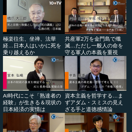
極楽往生、坐禅、法華
共産軍2万を金門島で殲
経…日本人はいかに死を
滅…ただし一般人の命を
乗り越えるか
守る軍人の本義を重視
AI時代にこそ「熟達者の
資本主義を哲学する…ま
経験」が生きる＆現状の
ずアダム・スミスの見え
日本経済の実情は
ざる手と道徳感情論