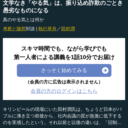
文学なき「やる気」は、振り込め詐欺のごとき
愚劣なものになる
真のやる気とは何か
考察と随想
対談 |
執行草舟
／
田村潤
スキマ時間でも、ながら学びでも
第一人者による講義を1話10分でお届け
さっそく始めてみる
（会員の方に広告は表示されません）
会員の方のログインはこちら
キリンビールの現場にいた田村潤氏は、ちょうど日本がバ
ブルに沸き立つ前後から、社内会議の質が急激に低下する
のを実感したという。それ以前と以後の違いは、「旧制高