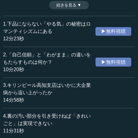
校出身者の有無」だった。執行草舟氏はその事実を、文学
続きを見る ▼
時間：12分08秒
と哲学の喪失と指摘する。文学のない「やる気」は、振り
収録日：2020年4月10日
込め詐欺のような、浅ましいものに直結しかねないのだ
追加日：2020年9月4日
と。果たして、現代日本に生きる私たちのとるべき方策と
1.下品にならない「やる気」の秘密はロ
カテゴリー：
は？（全14話中第10話）
マンティシズムにある
▶無料視聴
哲学・思想
思想・随想
※インタビュアー：川上達史（テンミニッツTV編集長）
12分23秒
≪全文≫
2.「自己信頼」と「わがまま」の違いを
●日本がおかしくなったころ、第一線からいなくなっ
もたらすものは何か？
▶無料視聴
た人々
10分20秒
田村 ただ、一部上場企業などは利益からスタートしま
3.キリンビール高知支店はいかに大企業
す。投資家が見ているのは数字ですから。それは数字なの
病から這い上がったか
ですが、大事なのは、数字そのものではなく、数字の意味
14分58秒
ですよね。たとえば、「ラガーを何ケース売る」「グリー
ンラベルを何ケース売る」という数字ではなく、「このグ
4.裏の汚い部分を引き受けねば「きれい
リーンラベルという商品の良さを多くの人に理解してもら
ごと」は実現できない
って、飲んでもらって、幸せになってもらう。そのための
11分31秒
数字なのだ」というように、数字の意味をはっきりさせ