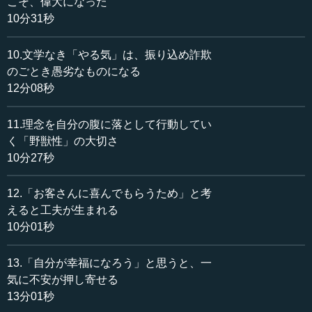
こそ、偉大になった
背負っていない人間がいっても駄目ですから。田村さんの
10分31秒
なかで、理念が熟成していたのだと思います。おそらく、
そうです。
10.文学なき「やる気」は、振り込め詐欺
のごとき愚劣なものになる
田村 日本の企業がずっと下り坂なのはなぜか。キリンの
12分08秒
なかにいて強く感じていたのは、戦前の旧制高校出身者の
存在です。当時、私が入社したころの課長連中はみんなそ
うでした。彼らが、定年でいなくなったあと、会議のレベ
11.理念を自分の腹に落として行動してい
ルがすごく下がった感じがするのです。議論の厚みがなく
く「野獣性」の大切さ
なってしまったのです。
10分27秒
執行 それは気がするのではなく、本当にそうなったので
12.「お客さんに喜んでもらうため」と考
す。
えると工夫が生まれる
10分01秒
田村 旧制高校がすべて良いかどうかはわからないのです
が、少なくとも、世界にはいろいろな考え方や哲学がある
13.「自分が幸福になろう」と思うと、一
ことを、彼らは知っていたのです。
気に不安が押し寄せる
13分01秒
執行 旧制 高校が何を象徴しているかというと、哲学と文