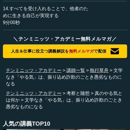
学。旧制高校の1つ良かったところは、とにかく大学の専門
が全部別で、医学部だろうが、理工科だろうが、経済だろ
14.すべてを受け入れることで、他者のた
うが、法科であろうが、文学だろうが、どんなものでも、
めに生きる自己が実現する
ヨーロッパでいう「リベラルアーツ」、つ...
9分00秒
＼テンミニッツ・アカデミー無料メルマガ／
人生＆仕事に役立つ講義解説を
無料メルマガ
で配信
テンミニッツ・アカデミー
講師一覧
執行草舟
文学
なき「やる気」は、振り込め詐欺のごとき愚劣なものに
なる
テンミニッツ・アカデミー
考察と随想
真のやる気と
は何か
文学なき「やる気」は、振り込め詐欺のごとき
愚劣なものになる
人気の講義TOP10