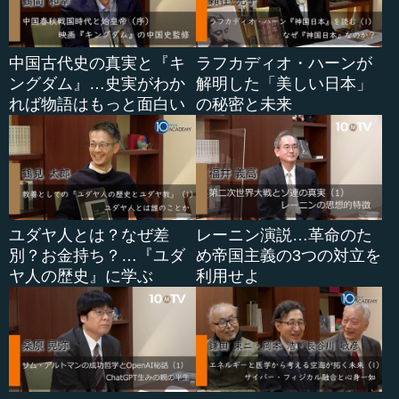
中国古代史の真実と『キ
ラフカディオ・ハーンが
ングダム』…史実がわか
解明した「美しい日本」
れば物語はもっと面白い
の秘密と未来
ユダヤ人とは？なぜ差
レーニン演説…革命のた
別？お金持ち？…『ユダ
め帝国主義の3つの対立を
ヤ人の歴史』に学ぶ
利用せよ