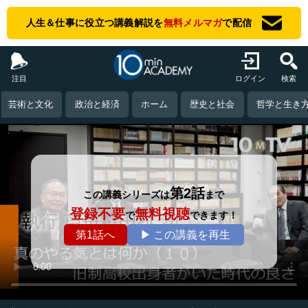
人生＆仕事に役立つ講義解説を
無料メルマガ
で配信
注目
ログイン
検索
芸術と文化
政治と経済
ホーム
歴史と社会
哲学と生き
第2話
この講義シリーズは
まで
登録不要
無料視聴
で
できます！
第1話へ
▶ この講義を再生