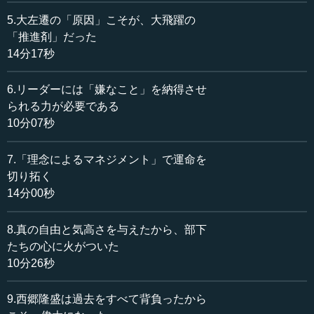
て、そこへ向かわせないと組織は動かない。数字では燃え
ないですから。
5.大左遷の「原因」こそが、大飛躍の
「推進剤」だった
執行 それはそうですよ。
14分17秒
田村 今年頑張ると、翌年もっと高い目標が来ると、みん
6.リーダーには「嫌なこと」を納得させ
な思っていますからね。やはり、意味なのです。そのため
られる力が必要である
にも、理念を語っていけばいい。
10分07秒
執行 そうです。そこを、うまくできるかできないかは、
7.「理念によるマネジメント」で運命を
人によってありますね。
切り拓く
14分00秒
田村 そうですね。しつこさが大切ですね。
執行 あとは、哲学があるかないか。僕は無謀なことばか
8.真の自由と気高さを与えたから、部下
りいうほうですが、僕がいう「無謀なこと」はだいたい通
たちの心に火がついた
る。なぜ通るかというと、自慢ではないのですが、思想に
10分26秒
厚みがあるのです。おそらく、言葉に「迫力」というか
「力」というか、何かがあるのだと思う。田村さんも高知
9.西郷隆盛は過去をすべて背負ったから
支店で通ったということは、何かを背負っていたのです。