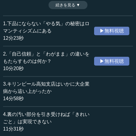
しまう。一方、「死に方」を考えると、「誰かのため」と
続きを見る ▼
時間：10分27秒
いうことが自ずから出てくるものである。また、昔の日本
収録日：2020年4月10日
人が持っていた死生観、アンドレ・ジードの小説に通底す
追加日：2020年9月11日
るテーマ、そしてパナソニック創業者の松下幸之助の凄み
1.下品にならない「やる気」の秘密はロ
カテゴリー：
を見ていくと、単なる「知性」だけでなく、それと共に、
マンティシズムにある
▶無料視聴
哲学・思想
思想・随想
理念を自分の腹に落として断固として行動していく「野獣
12分23秒
性」が大切であることもわかってくる。エゴイズムに陥ら
≪全文≫
ない「真のやる気」を探る。（全14話中第11話）
2.「自己信頼」と「わがまま」の違いを
※インタビュアー：川上達史（テンミニッツTV編集長）
●「自分がいかに生きるか」だけを考える人はエゴイ
もたらすものは何か？
▶無料視聴
ズムに陥る
10分20秒
執行 「人間はいかに生くべきか」ということは、「いか
3.キリンビール高知支店はいかに大企業
に死すべきか」ということなのです。「死生観」というこ
病から這い上がったか
とで僕はみんなに話していますが、人間は死に方を決めな
14分58秒
かったら、生き方はわからない。
4.裏の汚い部分を引き受けねば「きれい
だから、今いったように「生き方を考えている人」は全
ごと」は実現できない
員エゴイズムになってしまう。結局、人間などというの
11分31秒
は、「自分がどう生きるべきか」だけ考えていれば、自分