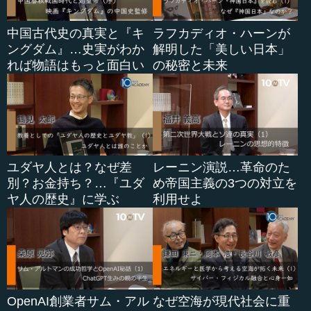
中国古代史の真実と『キ
ラフカディオ・ハーンが
ングダム』…史実がわか
解明した「美しい日本」
れば物語はもっと面白い
の秘密と未来
ユダヤ人とは？なぜ差
レーニン演説…革命のた
別？お金持ち？…『ユダ
め帝国主義の3つの対立を
ヤ人の歴史』に学ぶ
利用せよ
OpenAI創業者サム・アル
なぜ空海が現代社会に重