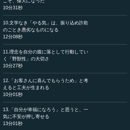
こそ、偉大になった
です。僕が小さいころに、いろいろな人に聞いた人生観で
10分31秒
は、「畳の上で家族に囲まれて死にたい」というのが一番
多かった。「くだらないな」と子どものころは思っていた
10.文学なき「やる気」は、振り込め詐欺
のだけど、これはくだらなくないのです。今の人はそうい
のごとき愚劣なものになる
う死生観すら持っていない。浮き草になってしまっていま
12分08秒
す。
死生観が決まらないと、結局、自分の幸福だけを追いか
11.理念を自分の腹に落として行動してい
ける人間になる。ちょうど文学の話が出たからいうと、僕
く「野獣性」の大切さ
は、アンドレ ・ジードが好きなのですが、彼の作品『狭き
10分27秒
門』の中で「人間というのは、幸福になるために生まれて
きたのではない」ということを主人公のアリサが話しま
12.「お客さんに喜んでもらうため」と考
す。これも重要な思想で、人間は自分が幸福になるために
えると工夫が生まれる
生まれてきたのではないということが、アンドレ・ジード
10分01秒
には『田園交響楽』だとか『狭き門』だとか、いろいろな
文学があるのだけど、そこに書いてある根源的なテーマな
13.「自分が幸福になろう」と思うと、一
のです。僕は大好きなのですが。事実、そういう言葉を...
気に不安が押し寄せる
13分01秒