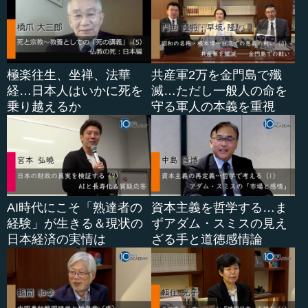
極楽往生、坐禅、法華
共産軍2万を金門島で殲
経…日本人はいかに死を
滅…ただし一般人の命を
乗り越えるか
守る軍人の本義を重視
AI時代にこそ「熟達者の
資本主義を哲学する…ま
経験」が生きる＆現状の
ずアダム・スミスの見え
日本経済の実情は
ざる手と道徳感情論