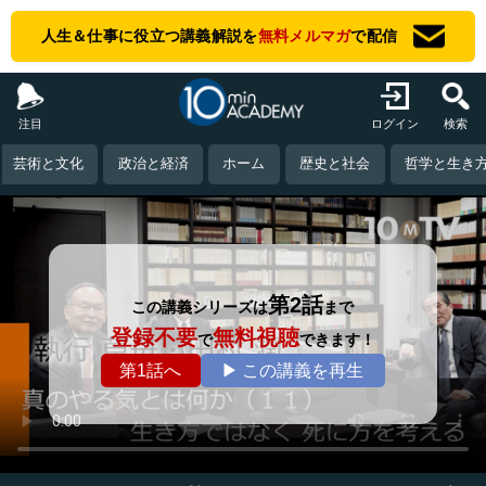
人生＆仕事に役立つ講義解説を
無料メルマガ
で配信
注目
ログイン
検索
芸術と文化
政治と経済
ホーム
歴史と社会
哲学と生き
第2話
この講義シリーズは
まで
登録不要
無料視聴
で
できます！
第1話へ
▶ この講義を再生