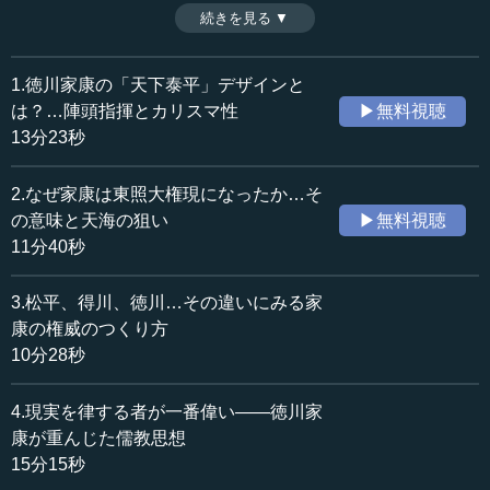
仏教でも儒教でも重要な「徳」の字を選んだところにも、
続きを見る ▼
時間：10分28秒
家康の権威のつくり方に学ぶ意味は大きい。ここでは徳川
収録日：2022年9月14日
家が描いた姓をめぐるシステムの秘密に迫る。 （2022年9
追加日：2022年12月13日
月14日開催日本ビジネス協会JBCインタラクティブセミナ
1.徳川家康の「天下泰平」デザインと
カテゴリー：
ー講演「徳川家康の果断と深謀～その指導者論・組織論」
は？…陣頭指揮とカリスマ性
▶無料視聴
歴史・民族
日本史（近世）
より、全5話中第3話）
13分23秒
≪全文≫
2.なぜ家康は東照大権現になったか…そ
●徳川姓になる者、松平姓のままの者
の意味と天海の狙い
▶無料視聴
11分40秒
片山 そのあと、「徳川と松平」という、またおかしな話
があります。皆さんもご存じだと思いますが、徳川という
3.松平、得川、徳川…その違いにみる家
姓は途中から使われます。徳川家康という人は、松平だっ
康の権威のつくり方
たはずなのに、途中から徳川になるわけですね。
10分28秒
しかも、松平家が全て徳川になったのなら分かりやすい
4.現実を律する者が一番偉い――徳川家
のですが、改姓したならともかく、松平家の中で、当主と
その核心的な部分（というのも変ですけれど）だけが徳川
康が重んじた儒教思想
になります。家康の子どもでも、もちろん他家に養子に行
15分15秒
った人もいます。また徳川姓になってもいいのだけれど