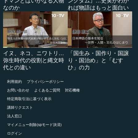
トマンとはいかなる人物
ングダム』…史実がわか
なのか
れば物語はもっと面白い
イヌ、ネコ、ニワトリ…
「国生み・国作り・国譲
弥生時代の役割と縄文時
り・国治め」と「むす
代との違い
ひ」の力
利用規約
プライバシーポリシー
お問い合わせ
よくあるご質問
対応機種
特定商取引法に基づく表示
講師リクエスト
法人窓口
マイメニュー削除(spモード決済)
ログイン