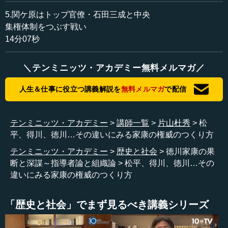
も、松平姓のままである人もいるわけですね。
5.関ケ原はトップ官僚・石田三成と中央
集権体制をつぶす戦い
ということで、松平家だったはずの者が、当主が徳川を
14分07秒
名乗るようになり、松平一族全部に徳川の姓を与えない
で、一部分だけが徳川になるという、おかしな仕掛けをつ
＼テンミニッツ・アカデミー無料メルマガ／
くった。
人生＆仕事に役立つ講義解説を
無料メルマガ
で配信
ただ、これはなぜかというと、松平家は官位が欲しかっ
たからです。そこで朝廷との「官位は由緒正しい血筋でな
いと渡せない」というやりとりの中で、「実は源氏だ」
テンミニッツ・アカデミー
講師一覧
片山杜秀
松
「実は藤原氏だ」などと（悪い言い方をすれば）もともと
平、得川、徳川…その違いにみる家康の権威のつくり方
の出自がよく分からない松平家が一生懸命、系図を捏造す
る。そうして、朝廷の公家や関白など、いろいろなところ
テンミニッツ・アカデミー
歴史と社会
徳川家康の果
にお金を渡して系図を認めてもらって、位を貰うわけで
断と深謀～指導者論と組織論
松平、得川、徳川…その
す。これが京都の朝廷の一番重要な収入源だったのです。
違いにみる家康の権威のつくり方
武家の時代にどうやって食べているかというと、官位を
「歴史と社会」でまず見るべき講義シリーズ
あげるのです。だいたい戦国大名などというものは、（大
変言葉は悪いのですが）どこの馬の骨か分からない人が下