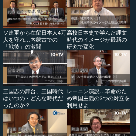
剋上でのしあがってくる。でも、然るべき位を貰おうとす
ると、「いや、この位は源氏でなくてはいけない」「平家
でないといけない」「藤原氏でないといけない」となる。
源氏や平家ということは、もともと皇族の血筋でないとい
けません。
ソ連軍から在留日本人4万
高校日本史で学んだ縄文
人を守れ…内蒙古での
時代のイメージが最新の
でも、実際はそうではない。そうではなかったら、系図
「戦後」の激闘
研究で変化
を捏造するしかない。「おまえ、これはインチキだろう」
「いやいや、インチキではありません。よろしくお願いし
ます」などと言って、関白、太政大臣、大納言、中納言、
そのときの武家伝奏役などが、武家の位を斡旋する。下の
公家から上の公家まで全ての者に、「よろしく」といった
工作をする。戦国大名の家来などでも、京都に行って「よ
三国志の舞台、三国時代
レーニン演説…革命のた
ろしく」といったことを行って、無事に位を貰えると「う
はいつの・どんな時代だ
め帝国主義の3つの対立を
ちの殿さまもそれなり...
ったのか？
利用せよ