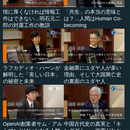
情に厚くなければ情報工
「共生」の本当の意味と
作はできない…明石元二
は？…人間はHuman Co-
郎の対露工作の教訓
becoming
ラフカディオ・ハーンが
金融業にユダヤ人が多い
解明した「美しい日本」
理由、そして大国興亡史
の秘密と未来
の裏面のユダヤ人
OpenAI創業者サム・アル
中国古代史の真実と『キ