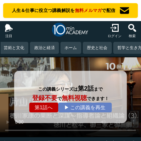
人生＆仕事に役立つ講義解説を
無料メルマガ
で配信
注目
ログイン
検索
芸術と文化
政治と経済
ホーム
歴史と社会
哲学と生き
第2話
この講義シリーズは
まで
登録不要
無料視聴
で
できます！
第1話へ
▶ この講義を再生