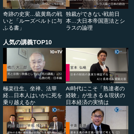
奇跡の史実…硫黄島の戦
独裁ができない戦前日
いと「ルーズベルトに与
本…大日本帝国憲法とシ
ふる書」
ラスの論理
人気の講義TOP10
極楽往生、坐禅、法華
AI時代にこそ「熟達者の
経…日本人はいかに死を
経験」が生きる＆現状の
乗り越えるか
日本経済の実情は