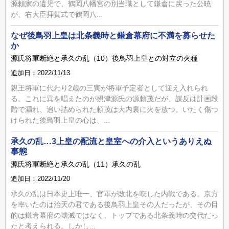
源頼家の遺児で、鶴岡八幡宮の別当職として鎌倉に戻った公暁
が、右大臣拝賀式で鶴岡八...
なぜ後鳥羽上皇は北条義時と鎌倉幕府に不満を募らせた
か
源氏将軍断絶と承久の乱（10）後鳥羽上皇との対立の火種
追加日：2022/11/13
親王将軍に代わり2歳の三寅が将軍予定者として迎え入れられ
る。これに異を唱えたのが摂津源氏の源頼茂だが、謀反は計画段
階で漏れ、追い詰められた頼茂は大内裏に火を放つ。いたく傷つ
けられた後鳥羽上皇の心は、...
承久の乱…3上皇の配流と皇室への介入というありえぬ
事態
源氏将軍断絶と承久の乱（11）承久の乱
追加日：2022/11/20
承久の乱は日本史上唯一、官軍が敗北を喫した内戦である。京方
を率いたのは治天の君である後鳥羽上皇その人だったが、その目
的は鎌倉幕府の壊滅ではなく、トップである北条義時の交代だっ
たと考えられる。しかし...