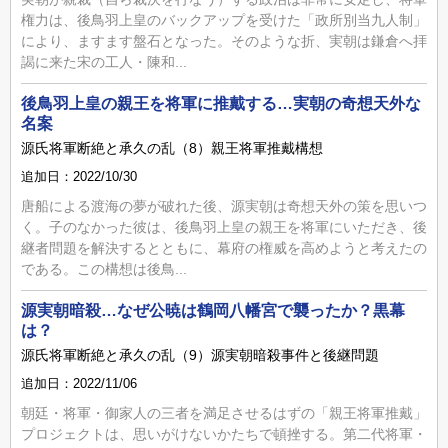
権力は、後鳥羽上皇のバックアップを受けた「政所別当九人制」
により、ますます盤石となった。そのような折、実朝は鎌倉へ拝
謁に来た宋の工人・陳和...
後鳥羽上皇の親王を将軍に推戴する…実朝の奇想天外な
名案
源氏将軍断絶と承久の乱（8）親王将軍推戴構想
追加日：2022/10/30
唐船による渡海の夢が破れた後、源実朝は奇想天外の策を思いつ
く。子のなかった彼は、後鳥羽上皇の親王を将軍にいただき、後
継者問題を解決するとともに、幕府の権威を高めようと考えたの
である。この構想は後鳥...
源実朝暗殺…なぜ公暁は鶴岡八幡宮で襲ったか？黒幕
は？
源氏将軍断絶と承久の乱（9）源実朝暗殺事件と後継問題
追加日：2022/11/06
朝廷・将軍・御家人の三者を満足させるはずの「親王将軍推戴」
プロジェクトは、思いがけないかたちで頓挫する。第二代将軍・