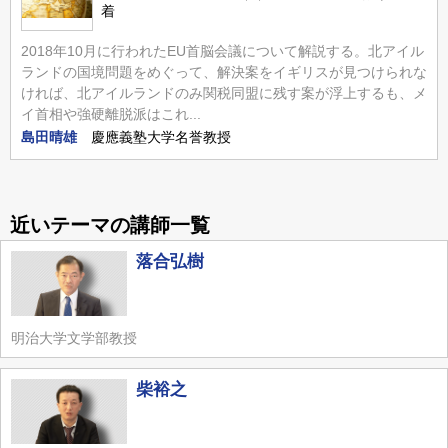
着
2018年10月に行われたEU首脳会議について解説する。北アイル
ランドの国境問題をめぐって、解決案をイギリスが見つけられな
ければ、北アイルランドのみ関税同盟に残す案が浮上するも、メ
イ首相や強硬離脱派はこれ...
島田晴雄
慶應義塾大学名誉教授
近いテーマの講師一覧
落合弘樹
明治大学文学部教授
柴裕之