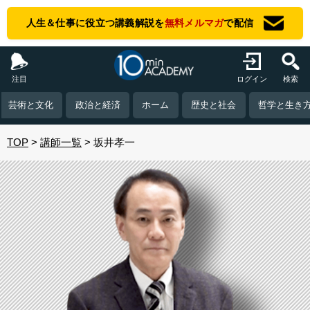
人生＆仕事に役立つ講義解説を
無料メルマガ
で配信
注目
ログイン
検索
芸術と文化
政治と経済
ホーム
歴史と社会
哲学と生き
TOP
講師一覧
坂井孝一