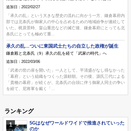
追加日：2022/02/27
「承久の乱」という大きな歴史の流れに向かう一方、鎌倉幕府内
部では北条氏が御家人の中心を占めるための地域紛争が連続して
いた。梶原景時、畠山重忠などの滅亡後、鎌倉幕府にとっても北
条氏にとっても極めて重...
承久の乱…ついに東国武士たちの自立した政権が誕生
鎌倉殿と北条氏（9）承久の乱を経て「武家の時代」へ
追加日：2022/03/06
「武者の世の扉を開いた」一人として、平清盛がなし得なかった
「幕府」という組織をつくった源頼朝。その後、源氏三代による
「貴種の幕府」が続くが、北条氏の台頭に伴う御家人同士の争い
を経て、尼将軍を戴く「...
ランキング
5Gはなぜワールドワイドで推進されていった
1
のか