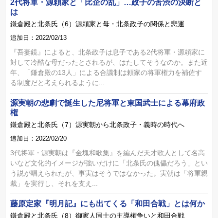
2代将軍・源頼家と「比企の乱」…政子の苦渋の決断と
は
鎌倉殿と北条氏（6）源頼家と母・北条政子の関係と悲運
追加日：2022/02/13
『吾妻鏡』によると、北条政子は息子である2代将軍・源頼家に
対して冷酷な母だったとされるが、はたしてそうなのか。また近
年、「鎌倉殿の13人」による合議制は頼家の将軍権力を補佐す
る制度だと考えられるように...
源実朝の悲劇で誕生した尼将軍と東国武士による幕府政
権
鎌倉殿と北条氏（7）源実朝から北条政子・義時の時代へ
追加日：2022/02/20
3代将軍・源実朝は『金塊和歌集』を編んだ天才歌人として名高
いなど文化的イメージが強いだけに「北条氏の傀儡だろう」とい
う説が唱えられたが、事実はそうではなかった。実朝は「将軍親
裁」を実行し、それを支え...
藤原定家『明月記』にも出てくる「和田合戦」とは何か
鎌倉殿と北条氏（8）御家人同士の主導権争いと和田合戦