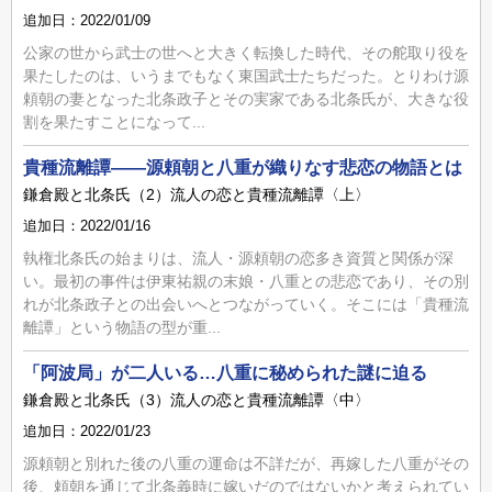
追加日：2022/01/09
公家の世から武士の世へと大きく転換した時代、その舵取り役を
果たしたのは、いうまでもなく東国武士たちだった。とりわけ源
頼朝の妻となった北条政子とその実家である北条氏が、大きな役
割を果たすことになって...
貴種流離譚――源頼朝と八重が織りなす悲恋の物語とは
鎌倉殿と北条氏（2）流人の恋と貴種流離譚〈上〉
追加日：2022/01/16
執権北条氏の始まりは、流人・源頼朝の恋多き資質と関係が深
い。最初の事件は伊東祐親の末娘・八重との悲恋であり、その別
れが北条政子との出会いへとつながっていく。そこには「貴種流
離譚」という物語の型が重...
「阿波局」が二人いる…八重に秘められた謎に迫る
鎌倉殿と北条氏（3）流人の恋と貴種流離譚〈中〉
追加日：2022/01/23
源頼朝と別れた後の八重の運命は不詳だが、再嫁した八重がその
後、頼朝を通じて北条義時に嫁いだのではないかと考えられてい