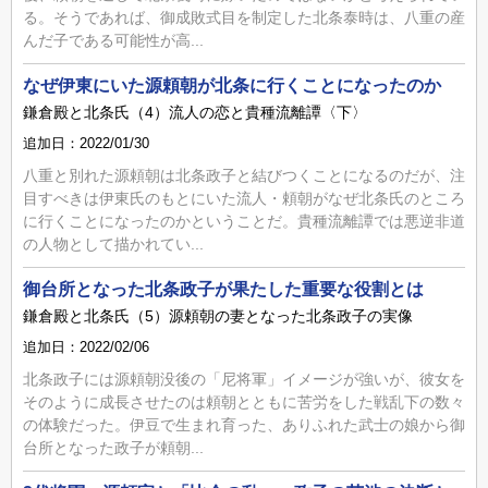
る。そうであれば、御成敗式目を制定した北条泰時は、八重の産
んだ子である可能性が高...
なぜ伊東にいた源頼朝が北条に行くことになったのか
鎌倉殿と北条氏（4）流人の恋と貴種流離譚〈下〉
追加日：2022/01/30
八重と別れた源頼朝は北条政子と結びつくことになるのだが、注
目すべきは伊東氏のもとにいた流人・頼朝がなぜ北条氏のところ
に行くことになったのかということだ。貴種流離譚では悪逆非道
の人物として描かれてい...
御台所となった北条政子が果たした重要な役割とは
鎌倉殿と北条氏（5）源頼朝の妻となった北条政子の実像
追加日：2022/02/06
北条政子には源頼朝没後の「尼将軍」イメージが強いが、彼女を
そのように成長させたのは頼朝とともに苦労をした戦乱下の数々
の体験だった。伊豆で生まれ育った、ありふれた武士の娘から御
台所となった政子が頼朝...