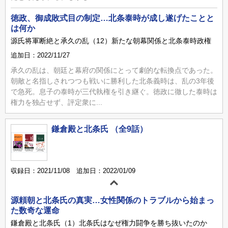
徳政、御成敗式目の制定…北条泰時が成し遂げたことと
は何か
源氏将軍断絶と承久の乱（12）新たな朝幕関係と北条泰時政権
追加日：2022/11/27
承久の乱は、朝廷と幕府の関係にとって劇的な転換点であった。
朝敵と名指しされつつも戦いに勝利した北条義時は、乱の3年後
で急死。息子の泰時が三代執権を引き継ぐ。徳政に徹した泰時は
権力を独占せず、評定衆に...
鎌倉殿と北条氏 （全9話）
収録日：2021/11/08 追加日：2022/01/09
源頼朝と北条氏の真実…女性関係のトラブルから始まっ
た数奇な運命
鎌倉殿と北条氏（1）北条氏はなぜ権力闘争を勝ち抜いたのか