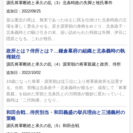
源氏将軍断絶と承久の乱（3）北条時政の失脚と牧氏事件
追加日：2022/09/25
畠山重忠の死は、無実であったゆえに罠を仕掛けた北条時政の立
場を著しく悪化させる。若き源実朝の身柄をめぐり、北条政子・
北条義時との駆け引きの末、追い詰められた時政は失脚、伊豆に
隠居となる。これが牧氏...
政所とは？侍所とは？…鎌倉幕府の組織と北条義時の執
権就任
源氏将軍断絶と承久の乱（4）源実朝の将軍親裁と政所、侍所
追加日：2022/10/02
18歳になった将軍・源実朝は従三位に上り将軍家政所を設置す
る。当初、実権は北条政子・北条義時が握るが、成長して「将軍
親裁」を始めた実朝と北条氏との力関係が微妙に変わっていく。
義時は「二代執権」となり...
和田合戦…侍所別当・和田義盛の挙兵理由と三浦義村の
策略
源氏将軍断絶と承久の乱（5）和田合戦