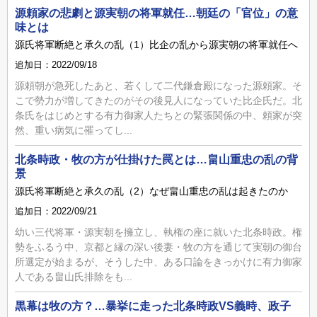
源頼家の悲劇と源実朝の将軍就任…朝廷の「官位」の意
味とは
源氏将軍断絶と承久の乱（1）比企の乱から源実朝の将軍就任へ
追加日：2022/09/18
源頼朝が急死したあと、若くして二代鎌倉殿になった源頼家。そ
こで勢力が増してきたのがその後見人になっていた比企氏だ。北
条氏をはじめとする有力御家人たちとの緊張関係の中、頼家が突
然、重い病気に罹ってし...
北条時政・牧の方が仕掛けた罠とは…畠山重忠の乱の背
景
源氏将軍断絶と承久の乱（2）なぜ畠山重忠の乱は起きたのか
追加日：2022/09/21
幼い三代将軍・源実朝を擁立し、執権の座に就いた北条時政。権
勢をふるう中、京都と縁の深い後妻・牧の方を通じて実朝の御台
所選定が始まるが、そうした中、ある口論をきっかけに有力御家
人である畠山氏排除をも...
黒幕は牧の方？…暴挙に走った北条時政VS義時、政子