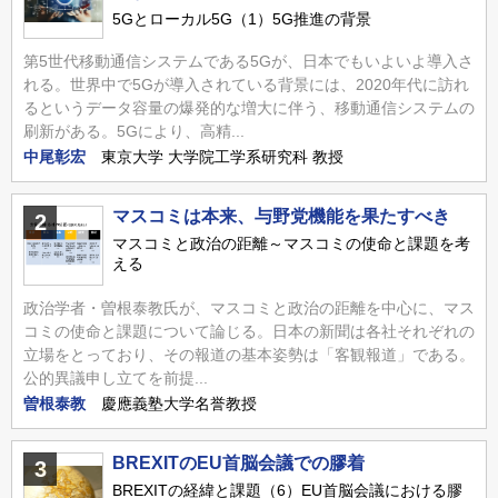
5Gとローカル5G（1）5G推進の背景
第5世代移動通信システムである5Gが、日本でもいよいよ導入さ
れる。世界中で5Gが導入されている背景には、2020年代に訪れ
るというデータ容量の爆発的な増大に伴う、移動通信システムの
刷新がある。5Gにより、高精...
中尾彰宏
東京大学 大学院工学系研究科 教授
マスコミは本来、与野党機能を果たすべき
2
マスコミと政治の距離～マスコミの使命と課題を考
える
政治学者・曽根泰教氏が、マスコミと政治の距離を中心に、マス
コミの使命と課題について論じる。日本の新聞は各社それぞれの
立場をとっており、その報道の基本姿勢は「客観報道」である。
公的異議申し立てを前提...
曽根泰教
慶應義塾大学名誉教授
BREXITのEU首脳会議での膠着
3
BREXITの経緯と課題（6）EU首脳会議における膠