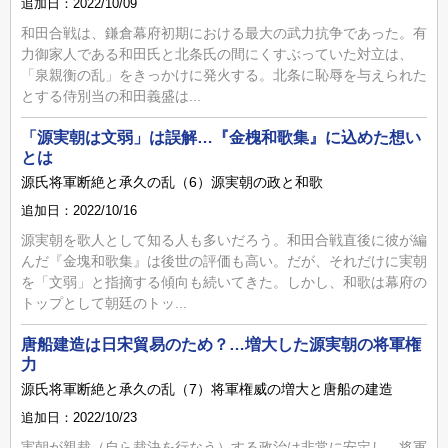
追加日：2022/10/09
和田合戦は、鎌倉幕府初期における最大の武力抗争であった。有
力御家人である和田氏と北条氏の間にくすぶっていた対立は、
「泉親衡の乱」をきっかけに発火する。北条に恥辱を与えられた
とする侍別当の和田義盛は...
「源実朝は文弱」は誤解…『金槐和歌集』に込めた想い
とは
源氏将軍断絶と承久の乱（6）源実朝の政と和歌
追加日：2022/10/16
源実朝を歌人として知る人も多いだろう。和田合戦直後に彼が編
んだ『金塊和歌集』は後世の評価も高い。だが、それだけに実朝
を「文弱」と指摘する傾向も続いてきた。しかし、和歌は幕府の
トップとして朝廷のトッ...
唐船建造は日宋貿易のため？…増大した源実朝の将軍権
力
源氏将軍断絶と承久の乱（7）将軍権威の増大と唐船の建造
追加日：2022/10/23
実朝が親裁（自ら裁決を行なう）する政治は非常に安定し、将軍