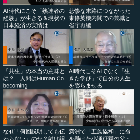
AI時代にこそ「熟達者の
悲惨な末路につながった
経験」が生きる＆現状の
東條英機内閣での兼職と
日本経済の実情は
省庁再編
「共生」の本当の意味と
AI時代こそAIでなく「生
は？…人間はHuman Co-
きた学び」で自分の人生
becoming
を膨らませる
なぜ「何回説明しても伝
満洲で「五族協和」に命
わらない」のか？鍵は認
を懸けた小澤征爾の父・