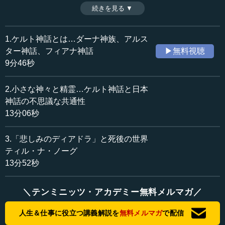
的分類でいうと多神教で、アニミズム的要素を持っている
続きを見る ▼
時間：13分06秒
神話の伝承群だという。そこで今回は、ギリシア神話や日
収録日：2022年4月12日
本神話と比較しながら、ケルト神話の輪郭として英雄ク
追加日：2023年7月30日
ー・ホリンの物語、フィアナ騎士団の話、オシーンの物語
1.ケルト神話とは…ダーナ神族、アルス
カテゴリー：
について解説し、日本とのつながりを考える。（全3話中2
ター神話、フィアナ神話
▶無料視聴
歴史・民族
歴史・民族一般
話）
9分46秒
※インタビュアー：川上達史（テンミニッツTV編集長）
文化・芸術
異文化理解
2.小さな神々と精霊…ケルト神話と日本
≪全文≫
神話の不思議な共通性
●人間の始まりも世界の始まりもはっきりしないケル
13分06秒
ト神話
3.「悲しみのディアドラ」と死後の世界
―― そのような中で、人間の始まりはどのように描かれ
ティル・ナ・ノーグ
るのでしょうか。
13分52秒
鎌田 そこは先ほど言ったように、いわゆる天地創造神話
みたいなものがはっきりとしません。なので、人間の始ま
＼テンミニッツ・アカデミー無料メルマガ／
りというのも、そういう意味でケルト神話の場合にははっ
人生＆仕事に役立つ講義解説を
無料メルマガ
で配信
きりとしません。