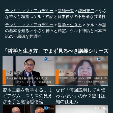
日本神話の場合だと、イザナギ・イザナミの国産み神話
テンミニッツ・アカデミー
講師一覧
鎌田東二
小さ
というものがあります。高天原が原始の混沌のようなとこ
な神々と精霊…ケルト神話と日本神話の不思議な共通性
ろからできてきたとか、天地開闢と神々の立ち現れと、そ
の神々の子孫である人間の世界とか、人間が住むところの
テンミニッツ・アカデミー
哲学と生き方
ケルト神話
葦原の中つ国の国土が大八洲国（オオヤシマノクニ）とし
の基本を知る
小さな神々と精霊…ケルト神話と日本神
てできたとか、明確なつながりが非常にわかりやすく『古
話の不思議な共通性
事記』や『日本書紀』に描かれています。だから、『日本
書紀』を基準にして考えると、とても分かりやすいので
「哲学と生き方」でまず見るべき講義シリーズ
す。
ところが、ケルト神話の場合は断片的な伝承の寄せ集め
をして、再構築をしなければいけません。そのため、人間
の始まりもよく分からないし、世界の始まりもよく分から
ない。つまり、欠損部分を含んでいる。神話がもともとあ
ったと思われますけれど、そのもともとあったものが全部
資本主義を哲学する…ま
なぜ「何回説明しても伝
拾われて、全部体系的に伝承されているわけではないので
ずアダム・スミスの見え
わらない」のか？鍵は認
す。その非常に偏った一部分の神話を集めてきて、その中
ざる手と道徳感情論
知の仕組み
にあるケルト神話としてわれわれが再構成している。その
ようなものですから、そんなに簡単に、日本神話のように