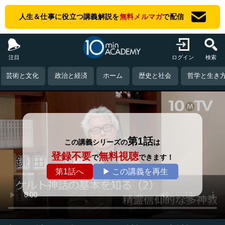
人生＆仕事に役立つ講義解説を
無料メルマガ
で配信
注目
ログイン
検索
芸術と文化
政治と経済
ホーム
歴史と社会
哲学と生き
第1話
この講義シリーズの
は
登録不要
無料視聴
で
できます！
第1話へ
▶ この講義を再生