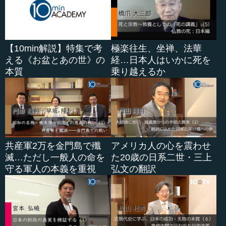
が少数派になります。
けれども、その多神教にも大きな特色があります。神々
は不死であるとか、あるいは不死でないとか、神々も殺戮
【10min解説】特集で考
極楽往生、坐禅、法華
されて死んでしまうといった話は例えば北欧神話に...
える《お盆とあの世》の
経…日本人はいかに死を
本質
乗り越えるか
共産軍2万を金門島で殲
アメリカ人の心を震わせ
滅…ただし一般人の命を
た20歳の日系二世・三上
守る軍人の本義を重視
弘文の翻訳