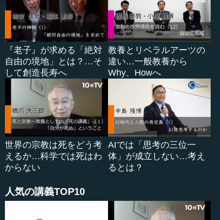
『古事記』に基づいてこう言えるというものとは違う。で
すから、なかなかそこのところは明確にはいえないという
ことになります。
『老子』が求める「絶対
教養とリベラルアーツの
自由の境地」とは？…そ
違い…一般教養から
●ケルト神話は多神教神話でアニミズム的要素を持っ
して創造長寿へ
Why、Howへ
ている
―― そうしますと、神様の種類も比較的に明確ではない
のですか。
鎌田 神様は、もちろん宗教学的分類でいえば多神教とい
世界の宗教は死をどう考
AIでは「思考の三位一
うことになります。ギリシア、メソポタミア、エジプト、
えるか…科学では死はわ
体」が成立しない…考え
中国、インド、日本も含めて、多神教です。そういう意味
からない
るとは？
では、ユダヤのヘブライ神話の中にあるものが明確な一神
教の体系で特異なもので、それ以外はほぼ多神教的な神話
人気の講義TOP10
や物語なのです。
そういう点では、多神教神話が多数派で、ユダヤのほう