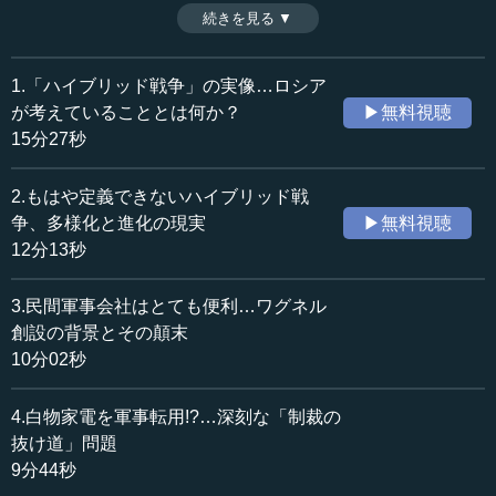
ない戦争が続いているという状態だ。では、この戦争が終
続きを見る ▼
時間：9分35秒
わるための落とし所はどこにあるのか。両者の交渉は困難
収録日：2024年7月25日
な状況にあるのが現状だが、周辺国や日本の対応を含め、
追加日：2024年10月30日
この戦争の終わり方について考える。（全7話中第7話）
1.「ハイブリッド戦争」の実像…ロシア
カテゴリー：
が考えていることとは何か？
▶無料視聴
国際
ヨーロッパ・ロシア
15分27秒
≪全文≫
2.もはや定義できないハイブリッド戦
●ロシア・ウクライナ戦争をとりまく各国の姿勢
争、多様化と進化の現実
▶無料視聴
12分13秒
そういう中で、この戦争が終わるのかということなので
すけれど、なかなか難しい状況にあります。
3.民間軍事会社はとても便利…ワグネル
創設の背景とその顛末
例えばアメリカは、もともとは中国とやり合いたかった
10分02秒
のです。なので、早くこの戦争が終わってほしいわけで、
この戦争でもちろんウクライナが負けてはいけないのです
4.白物家電を軍事転用!?…深刻な「制裁の
けれど、ウクライナが勝ちすぎてもダメで、つまりロシア
が弱体化しすぎてもダメだというところでありまして、だ
抜け道」問題
からこそ、少しずつ援助してきたということになります。
9分44秒