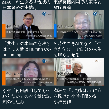
経験」が生きる＆現状の
東條英機内閣での兼職と
日本経済の実情は
省庁再編
「共生」の本当の意味と
AI時代こそAIでなく「生
は？…人間はHuman Co-
きた学び」で自分の人生
becoming
を膨らませる
なぜ「何回説明しても伝
満洲で「五族協和」に命
わらない」のか？鍵は認
を懸けた小澤征爾の父・
知の仕組み
小澤開作