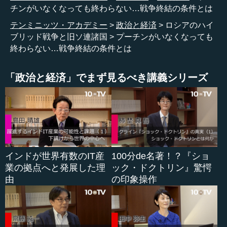
チンがいなくなっても終わらない…戦争終結の条件とは
そして中国、トルコは、この状況をいかに自国にとって
テンミニッツ・アカデミー
政治と経済
ロシアのハイ
有利に展開するかということに必死です。特にトルコは
ブリッド戦争と旧ソ連諸国
プーチンがいなくなっても
NATO加盟問題ですとか、軍艦問題で自国の立場を強く売
終わらない…戦争終結の条件とは
り、また戦争当初はトルコが和平を仲介していたというこ
ともあって、かなり今回のことで国際的なプレゼンスを高
めているということがあります。
「政治と経済」でまず見るべき講義シリーズ
中国はそもそも侵攻を望んでいなかったわけなのですけ
れど、ロシアとは対米ということで常にタッグを組んでき
ましたので、ロシアを見捨てることもできません。しか
し、ロシアに与することもできないという非常に難しい立
場に置かれています。
インドが世界有数のIT産
100分de名著！？『ショ
業の拠点へと発展した理
ック・ドクトリン』驚愕
ですので、今は欧米からの制裁がないように、直接的な
由
の印象操作
軍事支援はしないものの、デュアルユース品でなんとかし
のいでいます。しかし、最近ではデュアルユ...