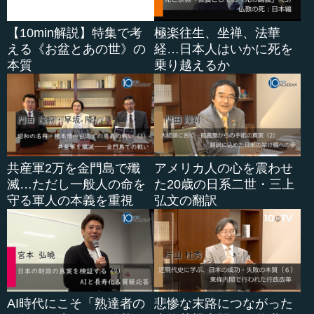
【10min解説】特集で考
極楽往生、坐禅、法華
える《お盆とあの世》の
経…日本人はいかに死を
本質
乗り越えるか
共産軍2万を金門島で殲
アメリカ人の心を震わせ
滅…ただし一般人の命を
た20歳の日系二世・三上
守る軍人の本義を重視
弘文の翻訳
AI時代にこそ「熟達者の
悲惨な末路につながった