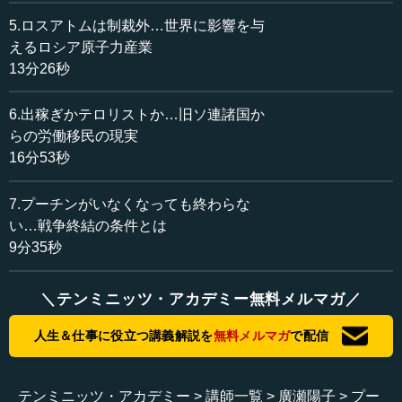
昨年（2023年）末から今年（2024年）にかけて、アメリ
5.ロスアトムは制裁外…世界に影響を与
カの援助が滞っていたのですけれど、（2024年）4月に支
えるロシア原子力産業
援が決定されて、再び支援が行われるようになったことは
13分26秒
ウクライナにとって非常に重要なことです。しかし、今の
アメリカの最近のニュースは、もっぱらアメリカ政治にな
6.出稼ぎかテロリストか…旧ソ連諸国か
ってしまっていますけれど、読めない部分が多すぎるの
らの労働移民の現実
で、不安定要因になっています。
16分53秒
ヨーロッパは、基本的にはウクライナ支援ということで
7.プーチンがいなくなっても終わらな
大きくはまとまっているものの、例えば自国中心主義のハ
ンガリーがいたり、国によってもウクライナ疲れが多く出
い…戦争終結の条件とは
ている国、そして非常に強くウクライナを支える、イギリ
9分35秒
ス、ポーランド、バルト三国というような正義派がいた
り、かなりウクライナ支援に対するスタンスはまちまちに
＼テンミニッツ・アカデミー無料メルマガ／
なっています。
人生＆仕事に役立つ講義解説を
無料メルマガ
で配信
ただ、この間、ハンガリーはかなり親ロ派で、ハンガリ
ーのオルバン首相は就任早々に外交交渉を行ったりして、
ウクライナとしては嫌なムードが出ております。
テンミニッツ・アカデミー
講師一覧
廣瀬陽子
プー