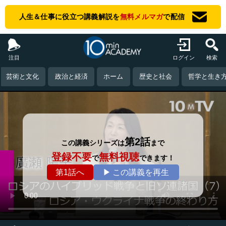
人生＆仕事に役立つ講義解説を
無料メルマガ
で配信
注目
ログイン
検索
芸術と文化
政治と経済
ホーム
歴史と社会
哲学と生き
第2話
この講義シリーズは
まで
登録不要
無料視聴
で
できます！
第1話へ
▶ この講義を再生