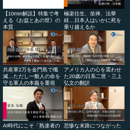
【10min解説】特集で考
極楽往生、坐禅、法華
える《お盆とあの世》の
経…日本人はいかに死を
本質
乗り越えるか
共産軍2万を金門島で殲
アメリカ人の心を震わせ
滅…ただし一般人の命を
た20歳の日系二世・三上
守る軍人の本義を重視
弘文の翻訳
AI時代にこそ「熟達者の
悲惨な末路につながった