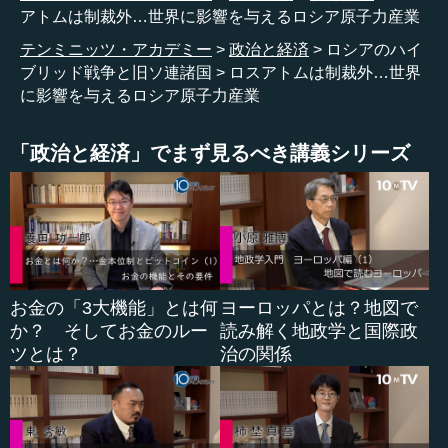
のです。生産を抑えれば抑えるほど価格が高くなるという
アトムは制裁外…世界に影響を与えるロシア原子力産業
ことで、錬金術をやっています。
テンミニッツ・アカデミー
政治と経済
ロシアのハイ
ブリッド戦争と旧ソ連諸国
ロスアトムは制裁外…世界
そして、このような産油国とロシアとの関係も強まって
に影響を与えるロシア原子力産業
いまして、サウジアラビアとUAEは今年（2024年）BRICS
にも入っています。こういうところで、ロシアのお友達
（関係）は今後ますます深まっていくわけです。
「政治と経済」でまず見るべき講義シリーズ
このような流れに対して、ロシアに儲けさせてはいけな
いということで、欧米は2022年12月以降、石油と石油製品
の取引価格の上限設定をやっていますけれど、ロシアは手
を変え品を変え、例えば闇の船団を作って売るなどをやっ
ておりまして、ロシアには響いていないのです。
お金の「3大機能」とは何
ヨーロッパとは？地図で
か？ そしてお金のルー
読み解く地政学と国際政
ツとは？
治の関係
●ロシアの原発を扱う「ロスアトム」の存在
他方...