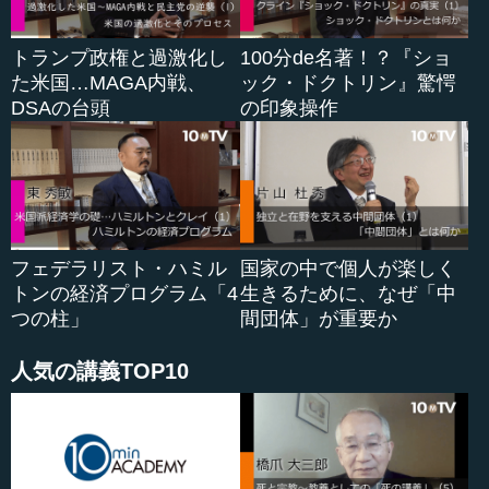
トランプ政権と過激化し
100分de名著！？『ショ
た米国…MAGA内戦、
ック・ドクトリン』驚愕
DSAの台頭
の印象操作
フェデラリスト・ハミル
国家の中で個人が楽しく
トンの経済プログラム「4
生きるために、なぜ「中
つの柱」
間団体」が重要か
人気の講義TOP10