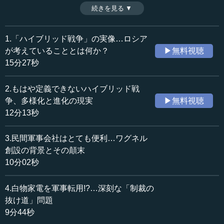
報復も仕掛けているロシアだが、中でも注目すべきは世界
続きを見る ▼
時間：13分26秒
に影響を与えるロシア原子力産業、ロスアトムの存在であ
収録日：2024年7月25日
る。制裁をかけられないということだが、いったいどうい
追加日：2024年10月16日
うことなのか。さらに、存在感を増すグローバルサウスを
1.「ハイブリッド戦争」の実像…ロシア
カテゴリー：
取り込もうとしているロシアの動きとともに、国際社会に
が考えていることとは何か？
▶無料視聴
国際
ヨーロッパ・ロシア
突きつけられた問題について解説する。（全7話中第5話）
15分27秒
≪全文≫
2.もはや定義できないハイブリッド戦
●「持てるもの」ロシアの制裁への報復
争、多様化と進化の現実
▶無料視聴
12分13秒
他方、ロシアに制裁をかけている国というのは、必ず返
り血を浴びることになるわけですが、返り血を浴びている
3.民間軍事会社はとても便利…ワグネル
国にとってみれば、われわれは痛い思いをしているのに、
創設の背景とその顛末
ロシアには響いていない。これはなんたることか。もうウ
10分02秒
クライナ支援なんてやめたほうがいいのではないかという
ことで、ウクライナ支援疲れを促進してしまうということ
4.白物家電を軍事転用!?…深刻な「制裁の
にもなるわけなのです。
抜け道」問題
そういう中で、ロシアはハイブリッド戦争の制裁の報復
9分44秒
措置として、世界に大きな揺さぶりをかけております。ロ