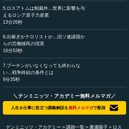
シアは「持てるもの」の強みとして、エネルギーと食糧を
5.ロスアトムは制裁外…世界に影響を与
武器にしているのです。
えるロシア原子力産業
13分26秒
まずエネルギーですけれど、そもそもこのエネルギー価
格はウクライナ戦争の始まる前から少し高い傾向があった
6.出稼ぎかテロリストか…旧ソ連諸国か
わけなのですけれど、さらにこれが深刻になっています。
らの労働移民の現実
16分53秒
特にロシアは、史上初のエネルギーの武器化をやってい
るのです。それでエネルギー価格がどんどん高くなってお
7.プーチンがいなくなっても終わらな
りまして、さらにそれに乗っかるような形で、例えばサウ
ジアラビアのような産油国もこの流れに乗っかって、錬金
い…戦争終結の条件とは
術をやっているという状況です。
9分35秒
例えば、サウジアラビアは産油国なので、ロシアのエネ
＼テンミニッツ・アカデミー無料メルマガ／
ルギーを買うような状況にはまったくないのですけれど、
この戦争が始まってから大量にロシアの安いエネルギーを
人生＆仕事に役立つ講義解説を
無料メルマガ
で配信
買っているのです。どうしてかというと、安いロシア産を
自国消費に回すのです。そして自国の生産はかなり抑え
て、そして高くヨーロッパに売るということをやっている
テンミニッツ・アカデミー
講師一覧
廣瀬陽子
ロス