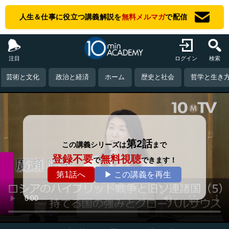
人生＆仕事に役立つ講義解説を
無料メルマガ
で配信
注目
ログイン
検索
芸術と文化
政治と経済
ホーム
歴史と社会
哲学と生き
第2話
この講義シリーズは
まで
登録不要
無料視聴
で
できます！
第1話へ
▶ この講義を再生