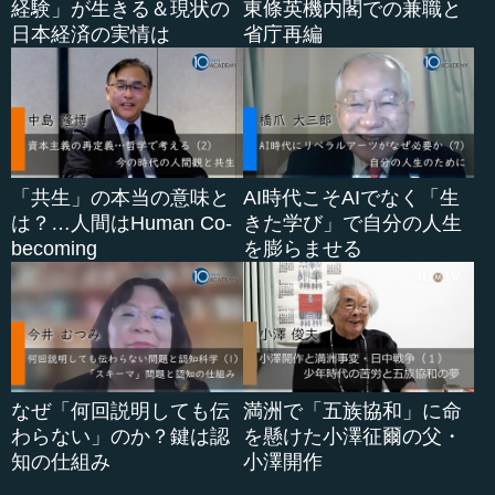
経験」が生きる＆現状の
東條英機内閣での兼職と
日本経済の実情は
省庁再編
「共生」の本当の意味と
AI時代こそAIでなく「生
は？…人間はHuman Co-
きた学び」で自分の人生
becoming
を膨らませる
なぜ「何回説明しても伝
満洲で「五族協和」に命
わらない」のか？鍵は認
を懸けた小澤征爾の父・
知の仕組み
小澤開作