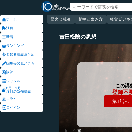
ホーム
歴史と社会
哲学と生き方
経営ビジネ
注目
吉田松陰の思想
新着
ランキング
を知る講義まとめ
編集長の見どころ
講師
ジャンル
この講
8月・9月
登録不
注目の新作講義
コラム
第1話へ
ログイン