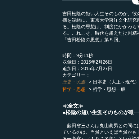
吉田松陰の短い人生そのものが、彼
摘を端緒に、東京大学東洋文化研究
る。松陰の思想は、制度にかかわら
る。これこそ、時代を超えた批判精
「吉田松陰の思想」第５回。
時間：9分11秒
収録日：2015年2月26日
追加日：2015年7月27日
カテゴリー：
歴史・民族
日本史（大正～現代
哲学・思想
哲学・思想一般
≪全文≫
●松陰の短い生涯そのものが唯
藤田省三さんは丸山眞男との間には
ているのは、当然といえば当然かも
る一考察』（１９７８年）という論