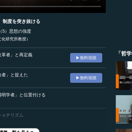
、制度を突き抜ける
（5）思想の強度
文化研究所教授）
「哲学
改革者」と再定義
▶無料視聴
敗者」と捉えた
▶無料視聴
陽明学者」と位置付ける
ショナリズム