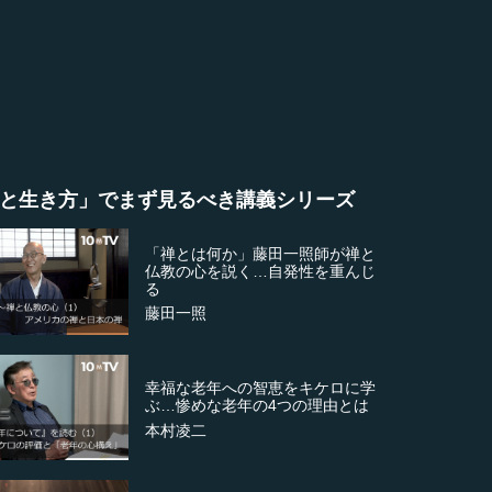
と生き方」でまず見るべき講義シリーズ
「禅とは何か」藤田一照師が禅と
仏教の心を説く…自発性を重んじ
る
藤田一照
幸福な老年への智恵をキケロに学
ぶ…惨めな老年の4つの理由とは
本村凌二