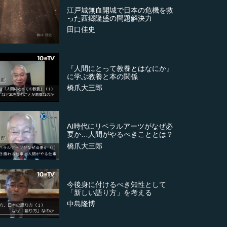
江戸城無血開城で日本の危機を救
った西郷隆盛の問題解決力
田口佳史
『人間にとって教養とはなにか』
に学ぶ教養と本の関係
橋爪大三郎
AI時代にリベラルアーツがなぜ必
要か…人間がやるべきこととは？
橋爪大三郎
今後身に付けるべき知性として
「新しい語り方」を考える
中島隆博