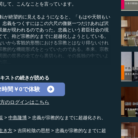
関して、こんなことを言っています。
転が絶望的に見えるようになると、「もはや天朝もい
、忠義をつくすにはこの六尺の微躯一つだけあれば沢
収斂が現われるのであった。忠義という君臣社会の現
てて、殆ど宗教的なまでに超越化しようとしている。
ないから客観的形態における宗教とはなり得ないけれ
宗教的な機能形式をとっていたのである。本来、宗教
周囲の世界の全てから裏切られ、その孤独の中でいよ
...
テキストの続きが読める
2時間￥0で体験
の方のログインはこちら
覧
中島隆博
忠義が宗教的なまでに超越化され、
生き方
吉田松陰の思想
忠義が宗教的なまでに超