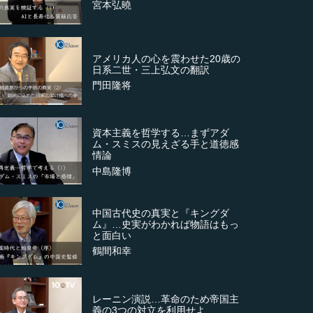
宮本弘曉
アメリカ人の心を震わせた20歳の
日系二世・三上弘文の翻訳
門田隆将
資本主義を哲学する…まずアダ
ム・スミスの見えざる手と道徳感
情論
中島隆博
中国古代史の真実と『キングダ
ム』…史実がわかれば物語はもっ
と面白い
鶴間和幸
レーニン演説…革命のため帝国主
義の3つの対立を利用せよ