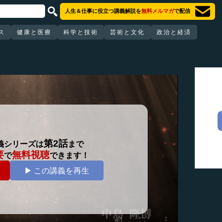
人生＆仕事に役立つ講義解説を
無料メルマガ
で配信
ス
健康と医療
科学と技術
芸術と文化
政治と経済
第2話
義シリーズは
まで
要
無料視聴
で
できます！
▶ この講義を再生