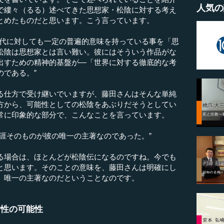
人気の
で縷々（るる）述べてきた思想家・松陰に対する考え
とめたものだと思います。こう言っています。
代に対しても一定の普遍的意味を持っている事を「思
松陰は思想家とは言い難い。彼にはそういう作品がな
出すための精神的基盤が―「世界に対する徹底的な考
のである。”
仕方で受け継いでいますが、藤田さんはそんな単純
方から、可能性としての松陰をあぶりだそうとしてい
常に印象的な部分で、こんなことを言っています。
涯そのものが彼の唯一の主著なのであった。”
場合は、ほとんどが松陰伝になるのですね。今でも
と思います。そのことの意味を、藤田さんは明確にし
、唯一の主著なのだということなのです。
対性の可能性