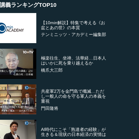
講義ランキングTOP10
【10min解説】特集で考える《お
盆とあの世》の本質
テンミニッツ・アカデミー編集部
極楽往生、坐禅、法華経…日本人
はいかに死を乗り越えるか
橋爪大三郎
共産軍2万を金門島で殲滅…ただ
し一般人の命を守る軍人の本義を
重視
門田隆将
AI時代にこそ「熟達者の経験」が
生きる＆現状の日本経済の実情は