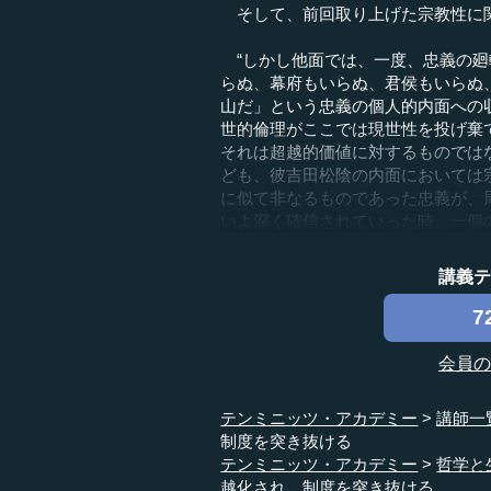
そして、前回取り上げた宗教性に
“しかし他面では、一度、忠義の廻
らぬ、幕府もいらぬ、君侯もいらぬ
山だ」という忠義の個人的内面への
世的倫理がここでは現世性を投げ棄
それは超越的価値に対するものでは
ども、彼吉田松陰の内面においては
に似て非なるものであった忠義が、
いよ深く確信されていった時、一個の宗
講義
7
会員
テンミニッツ・アカデミー
講師一
制度を突き抜ける
テンミニッツ・アカデミー
哲学と
越化され、制度を突き抜ける