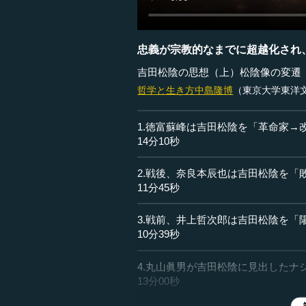
忠義が宗教的なまでに超越化され
吉田松陰の思想（上）松陰像の変遷
哲学と生き方
中島隆博
（東京大学東洋
1.徳富蘇峰は吉田松陰を「革命家→
14分10秒
2.戦後、奈良本辰也は吉田松陰を「
11分45秒
3.戦前、井上哲次郎は吉田松陰を「
10分39秒
4.丸山眞男が吉田松陰に見出したナ
13分00秒