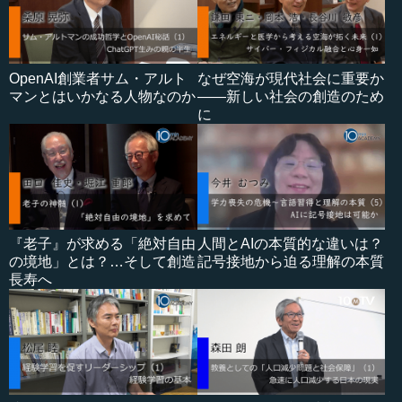
OpenAI創業者サム・アルト
なぜ空海が現代社会に重要か
マンとはいかなる人物なのか
――新しい社会の創造のため
に
『老子』が求める「絶対自由
人間とAIの本質的な違いは？
の境地」とは？…そして創造
記号接地から迫る理解の本質
長寿へ