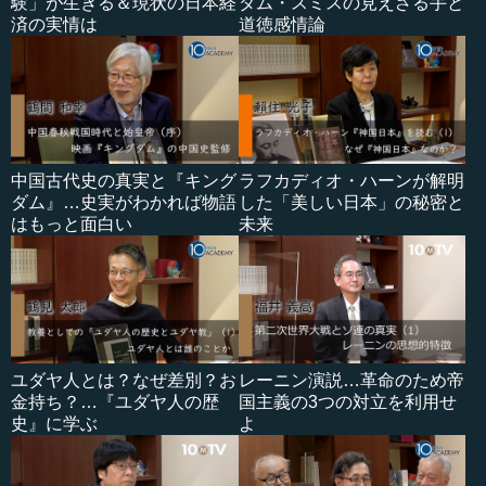
験」が生きる＆現状の日本経
ダム・スミスの見えざる手と
済の実情は
道徳感情論
中国古代史の真実と『キング
ラフカディオ・ハーンが解明
ダム』…史実がわかれば物語
した「美しい日本」の秘密と
はもっと面白い
未来
ユダヤ人とは？なぜ差別？お
レーニン演説…革命のため帝
金持ち？…『ユダヤ人の歴
国主義の3つの対立を利用せ
史』に学ぶ
よ