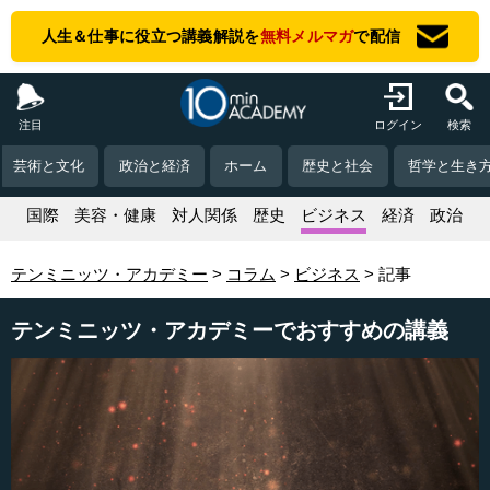
人生＆仕事に役立つ講義解説を
無料メルマガ
で配信
注目
ログイン
検索
芸術と文化
政治と経済
ホーム
歴史と社会
哲学と生き
活
国際
美容・健康
対人関係
歴史
ビジネス
経済
政治
テンミニッツ・アカデミー
コラム
ビジネス
記事
テンミニッツ・アカデミーでおすすめの講義