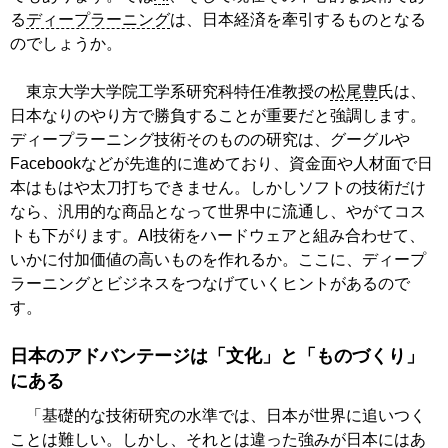
る
ディープラーニング
は、日本経済を牽引するものとなる
のでしょうか。
東京大学大学院工学系研究科特任准教授の
松尾豊
氏は、
日本なりのやり方で勝負することが重要だと強調します。
ディープラーニング技術そのものの研究は、グーグルや
Facebookなどが先進的に進めており、資金面や人材面で日
本はもはや太刀打ちできません。しかしソフトの技術だけ
なら、汎用的な商品となって世界中に流通し、やがてコス
トも下がります。AI技術をハードウェアと組み合わせて、
いかに付加価値の高いものを作れるか。ここに、ディープ
ラーニングとビジネスをつなげていくヒントがあるので
す。
日本のアドバンテージは「文化」と「ものづくり」
にある
「基礎的な技術研究の水準では、日本が世界に追いつく
ことは難しい。しかし、それとは違った強みが日本にはあ