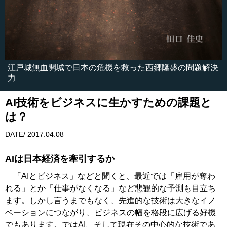
江戸城無血開城で日本の危機を救った西郷隆盛の問題解決
力
AI技術をビジネスに生かすための課題と
は？
DATE/ 2017.04.08
AIは日本経済を牽引するか
「AIとビジネス」などと聞くと、最近では「雇用が奪わ
れる」とか「仕事がなくなる」など悲観的な予測も目立ち
ます。しかし言うまでもなく、先進的な技術は大きな
イノ
ベーション
につながり、ビジネスの幅を格段に広げる好機
でもあります。では
AI
、そして現在その中心的な技術であ