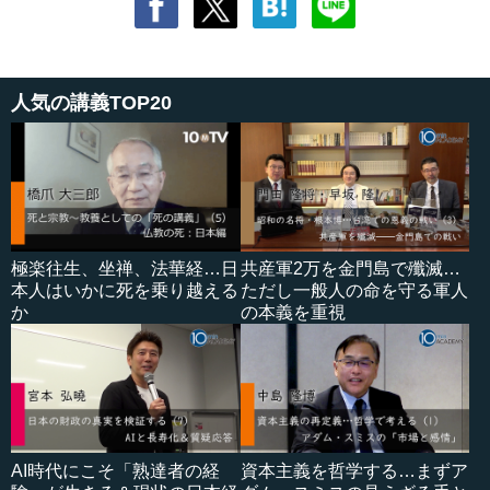
人気の講義TOP20
極楽往生、坐禅、法華経…日
共産軍2万を金門島で殲滅…
本人はいかに死を乗り越える
ただし一般人の命を守る軍人
か
の本義を重視
AI時代にこそ「熟達者の経
資本主義を哲学する…まずア