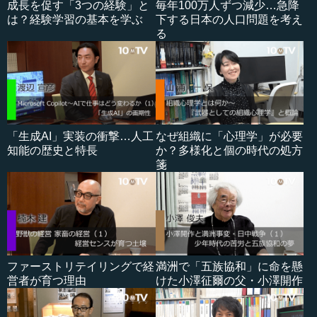
成長を促す「3つの経験」と
毎年100万人ずつ減少…急降
は？経験学習の基本を学ぶ
下する日本の人口問題を考え
る
「生成AI」実装の衝撃…人工
なぜ組織に「心理学」が必要
知能の歴史と特長
か？多様化と個の時代の処方
箋
ファーストリテイリングで経
満洲で「五族協和」に命を懸
営者が育つ理由
けた小澤征爾の父・小澤開作