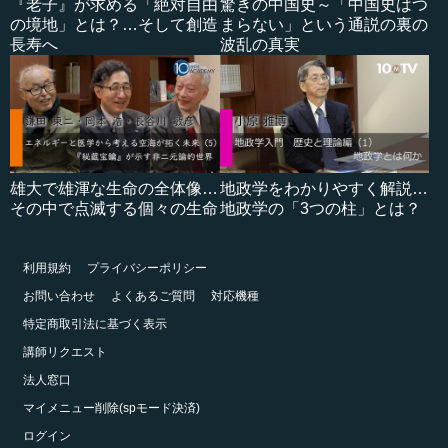
『老子』が求める「絶対自由
驚きの中国史～「中国史はつ
の境地」とは？…そして創造
まらない」という通説の裏の
長寿へ
波乱の真実
雄大で雄渾な生命の全体像…
地政学をわかりやすく解説…
その中で点滅する個々の生命
地政学の「3つの柱」とは？
利用規約
プライバシーポリシー
お問い合わせ
よくあるご質問
対応機種
特定商取引法に基づく表示
講師リクエスト
法人窓口
マイメニュー削除(spモード決済)
ログイン