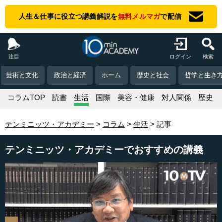
人生＆仕事に役立つ講義解説を
無料メルマガ
で配信
注目
ログイン
検索
芸術と文化
政治と経済
ホーム
歴史と社会
哲学と生き
コラムTOP
読書
生活
国際
美容・健康
対人関係
歴史
テンミニッツ・アカデミー
コラム
生活
記事
テンミニッツ・アカデミーでおすすめの講義