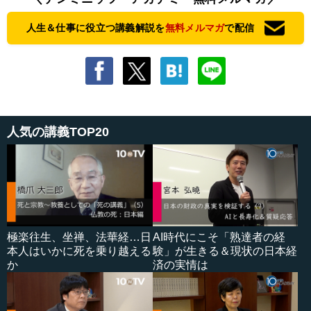
人生＆仕事に役立つ講義解説を
無料メルマガ
で配信
人気の講義TOP20
極楽往生、坐禅、法華経…日
AI時代にこそ「熟達者の経
本人はいかに死を乗り越える
験」が生きる＆現状の日本経
か
済の実情は