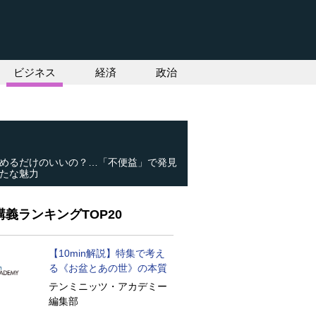
ビジネス
経済
政治
めるだけのいいの？…「不便益」で発見
たな魅力
義ランキングTOP20
【10min解説】特集で考え
る《お盆とあの世》の本質
テンミニッツ・アカデミー
編集部