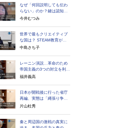
なぜ「何回説明しても伝わ
らない」のか？鍵は認知の
仕組み
今井むつみ
世界で最もクリエイティブ
な国は？ STEAM教育が広
がる理由
中島さち子
レーニン演説…革命のため
帝国主義の3つの対立を利用
せよ
福井義高
日本が開戦後に行った省庁
再編、実態は「縄張り争
い」
片山杜秀
秦と周辺国の激戦の真実に
迫る…各国の兵力と秦の戦