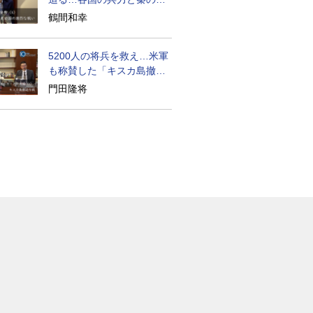
略とは？
鶴間和幸
5200人の将兵を救え…米軍
も称賛した「キスカ島撤退
作戦」の奇跡
門田隆将