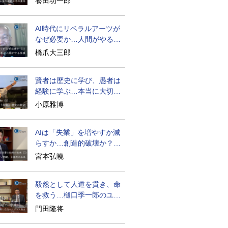
養田功一郎
AI時代にリベラルアーツが
なぜ必要か…人間がやるべ
きこととは？
橋爪大三郎
賢者は歴史に学び、愚者は
経験に学ぶ…本当に大切な
ことは？
小原雅博
AIは「失業」を増やすか減
らすか…創造的破壊か？資
本化効果か？
宮本弘曉
毅然として人道を貫き、命
を救う…樋口季一郎のユダ
ヤ人救出
門田隆将