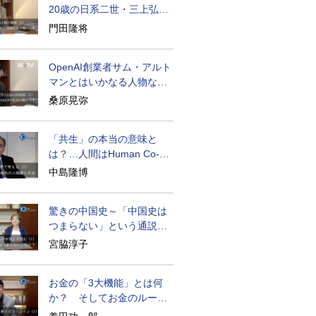
20歳の日系二世・三上弘文
の翻訳
門田隆将
OpenAI創業者サム・アルト
マンとはいかなる人物なの
か
桑原晃弥
「共生」の本当の意味と
は？…人間はHuman Co-
becoming
中島隆博
驚きの中国史～「中国史は
つまらない」という通説の
裏の波乱の真実
宮脇淳子
お金の「3大機能」とは何
か？ そしてお金のルーツ
とは？