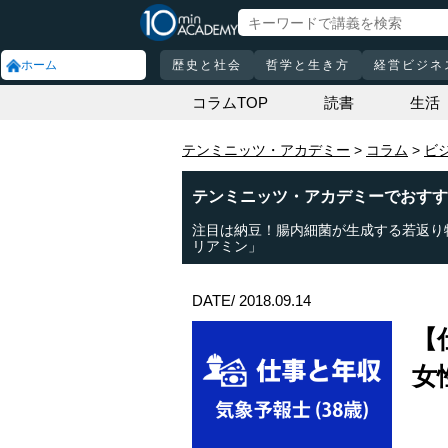
ホーム
歴史と社会
哲学と生き方
経営ビジネ
コラムTOP
読書
生活
テンミニッツ・アカデミー
コラム
ビ
テンミニッツ・アカデミーでおすす
注目は納豆！腸内細菌が生成する若返り
リアミン」
DATE/ 2018.09.14
【
女