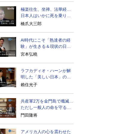
極楽往生、坐禅、法華経…
日本人はいかに死を乗り越
えるか
橋爪大三郎
AI時代にこそ「熟達者の経
験」が生きる＆現状の日本
経済の実情は
宮本弘曉
ラフカディオ・ハーンが解
明した「美しい日本」の秘
密と未来
賴住光子
共産軍2万を金門島で殲滅…
ただし一般人の命を守る軍
人の本義を重視
門田隆将
アメリカ人の心を震わせた