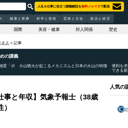
人生＆仕事に役立つ講義解説を
無料メルマガ
で配信
ス
健康と医療
科学と技術
芸術と文化
政治と経済
国際
美容・健康
対人関係
歴史
ジネス
記事
めの講義
物質「ポ
火山噴火が起こるメカニズムと日本の火山の特徴
便利を求
できる新
人気の講
仕事と年収】気象予報士（38歳
性）