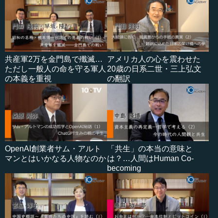
共産軍2万を金門島で殲滅…
アメリカ人の心を震わせた
ただし一般人の命を守る軍人
20歳の日系二世・三上弘文
の本義を重視
の翻訳
OpenAI創業者サム・アルト
「共生」の本当の意味と
マンとはいかなる人物なのか
は？…人間はHuman Co-
becoming