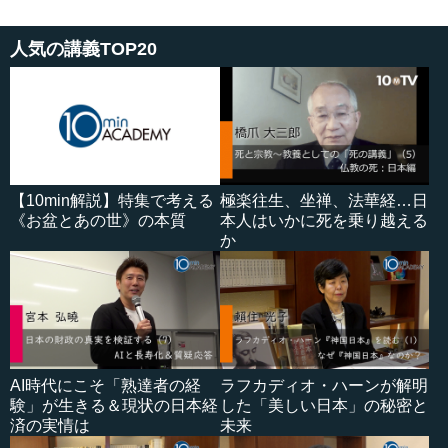
人気の講義TOP20
【10min解説】特集で考える
極楽往生、坐禅、法華経…日
《お盆とあの世》の本質
本人はいかに死を乗り越える
か
AI時代にこそ「熟達者の経
ラフカディオ・ハーンが解明
験」が生きる＆現状の日本経
した「美しい日本」の秘密と
済の実情は
未来