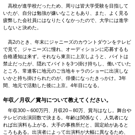
高校が進学校だったため、周りは皆大学受験を目指して
いたが、自分は勉強が嫌いなこともあり、また、よく見る
疲弊した会社員にはなりたくなかったので、大学には進学
しないと決めた。
高2のとき、年末にジャニーズのカウントダウンをテレビ
で見て、ジャニーズに憧れ、オーディションに応募するも
合格通知は来ず。それなら東京に上京しようと、バイトは
禁止だったが、隠れてバイトを3つ掛け持ちし、働いていた
ところ、常連客に地元のご当地キャラのショーに出演しな
いかと持ち掛けられたのが、俳優になったきっかけ。3年
間、地元で活動した後に上京。4年目になる。
年収／月収／賞与について教えてください。
年収300～600万円、月収20～80万、賞与はなし。舞台や
テレビの出演回数で決まる。年齢は関係なく、人気者にな
れば出演料も上がる。大手の事務所だと、固定給があると
ころもある。出演者によって出演料が大幅に異なるため、