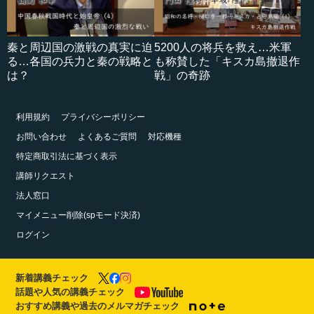
秦と周辺国の激戦の真実に迫
5200人の将兵を救え…米軍
る…各国の兵力と秦の戦略と
も称賛した「キスカ島撤退作
は？
戦」の奇跡
利用規約
プライバシーポリシー
お問い合わせ
よくあるご質問
対応機種
特定商取引法に基づく表示
講師リクエスト
法人窓口
マイメニュー削除(spモード決済)
ログイン
新着講義チェック
話題や人気の講義チェック
おすすめ講義や過去のメルマガチェック