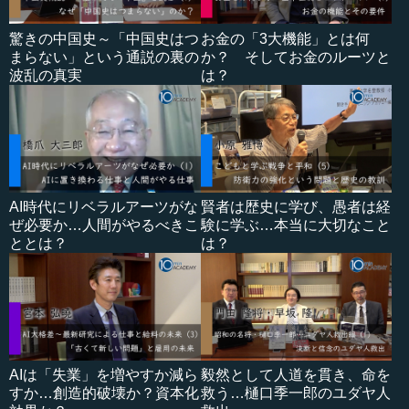
驚きの中国史～「中国史はつ
お金の「3大機能」とは何
まらない」という通説の裏の
か？ そしてお金のルーツと
波乱の真実
は？
AI時代にリベラルアーツがな
賢者は歴史に学び、愚者は経
ぜ必要か…人間がやるべきこ
験に学ぶ…本当に大切なこと
ととは？
は？
AIは「失業」を増やすか減ら
毅然として人道を貫き、命を
すか…創造的破壊か？資本化
救う…樋口季一郎のユダヤ人