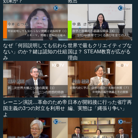
効果か？
救出
なぜ「何回説明しても伝わら
世界で最もクリエイティブな
ない」のか？鍵は認知の仕組
国は？ STEAM教育が広がる
み
理由
レーニン演説…革命のため帝
日本が開戦後に行った省庁再
国主義の3つの対立を利用せ
編、実態は「縄張り争い」
よ