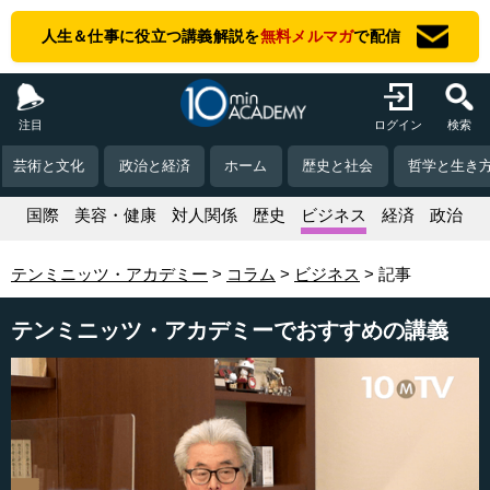
人生＆仕事に役立つ講義解説を
無料メルマガ
で配信
注目
ログイン
検索
芸術と文化
政治と経済
ホーム
歴史と社会
哲学と生き
活
国際
美容・健康
対人関係
歴史
ビジネス
経済
政治
テンミニッツ・アカデミー
コラム
ビジネス
記事
テンミニッツ・アカデミーでおすすめの講義