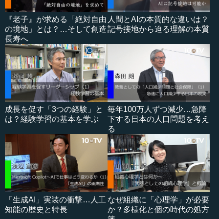
『老子』が求める「絶対自由
人間とAIの本質的な違いは？
の境地」とは？…そして創造
記号接地から迫る理解の本質
長寿へ
成長を促す「3つの経験」と
毎年100万人ずつ減少…急降
は？経験学習の基本を学ぶ
下する日本の人口問題を考え
る
「生成AI」実装の衝撃…人工
なぜ組織に「心理学」が必要
知能の歴史と特長
か？多様化と個の時代の処方