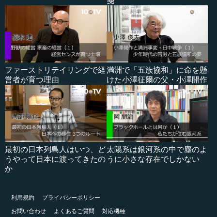
箋
ファーストリテイリングで経
満洲で「五族協和」に命を懸
営者が育つ理由
けた小澤征爾の父・小澤開作
最初の日本列島人はいつ、ど
太陽系は銀河系の中で塵のよ
うやって日本に渡ってきたの
うに小さな存在でしかない
か
利用規約
プライバシーポリシー
お問い合わせ
よくあるご質問
対応機種