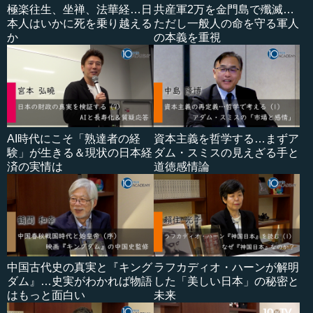
極楽往生、坐禅、法華経…日
共産軍2万を金門島で殲滅…
本人はいかに死を乗り越える
ただし一般人の命を守る軍人
か
の本義を重視
AI時代にこそ「熟達者の経
資本主義を哲学する…まずア
験」が生きる＆現状の日本経
ダム・スミスの見えざる手と
済の実情は
道徳感情論
中国古代史の真実と『キング
ラフカディオ・ハーンが解明
ダム』…史実がわかれば物語
した「美しい日本」の秘密と
はもっと面白い
未来