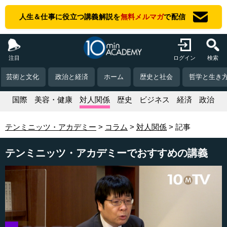
人生＆仕事に役立つ講義解説を
無料メルマガ
で配信
注目
ログイン
検索
芸術と文化
政治と経済
ホーム
歴史と社会
哲学と生き
活
国際
美容・健康
対人関係
歴史
ビジネス
経済
政治
テンミニッツ・アカデミー
コラム
対人関係
記事
テンミニッツ・アカデミーでおすすめの講義