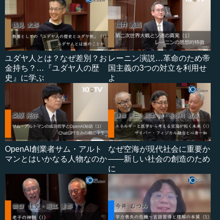
ユダヤ人とは？なぜ差別？お
レーニン演説…革命のため帝
金持ち？…『ユダヤ人の歴
国主義の3つの対立を利用せ
史』に学ぶ
よ
OpenAI創業者サム・アルト
なぜ空海が現代社会に重要か
マンとはいかなる人物なのか
――新しい社会の創造のため
に