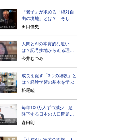
『老子』が求める「絶対自
由の境地」とは？…そして
創造長寿へ
田口佳史
人間とAIの本質的な違い
は？記号接地から迫る理解
の本質
今井むつみ
成長を促す「3つの経験」と
は？経験学習の基本を学ぶ
松尾睦
毎年100万人ずつ減少…急
降下する日本の人口問題を
考える
森田朗
「生成AI」実装の衝撃…人