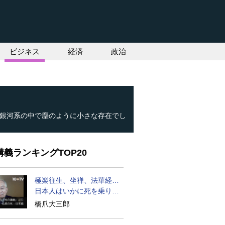
ビジネス
経済
政治
銀河系の中で塵のように小さな存在でし
義ランキングTOP20
極楽往生、坐禅、法華経…
日本人はいかに死を乗り越
えるか
橋爪大三郎