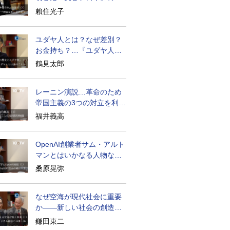
密と未来
賴住光子
ユダヤ人とは？なぜ差別？
お金持ち？…『ユダヤ人の
歴史』に学ぶ
鶴見太郎
レーニン演説…革命のため
帝国主義の3つの対立を利用
せよ
福井義高
OpenAI創業者サム・アルト
マンとはいかなる人物なの
か
桑原晃弥
なぜ空海が現代社会に重要
か――新しい社会の創造の
ために
鎌田東二