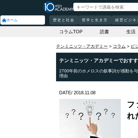
ホーム
歴史と社会
哲学と生き方
経営ビジネ
コラムTOP
読書
生活
テンミニッツ・アカデミー
コラム
ビ
テンミニッツ・アカデミーでおすす
2700年前のホメロスの叙事詩が感動を
理由
DATE/ 2018.11.08
フ
れ