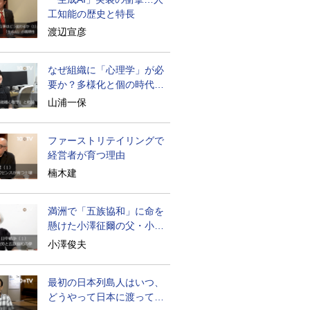
工知能の歴史と特長
渡辺宣彦
なぜ組織に「心理学」が必
要か？多様化と個の時代の
処方箋
山浦一保
ファーストリテイリングで
経営者が育つ理由
楠木建
満洲で「五族協和」に命を
懸けた小澤征爾の父・小澤
開作
小澤俊夫
最初の日本列島人はいつ、
どうやって日本に渡ってき