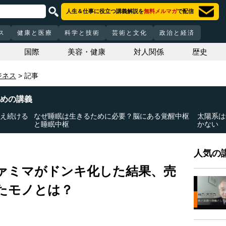
人生＆仕事に役立つ講義解説を
無料メルマガ
で配信
ス
健康と医療
科学と技術
芸術と文化
政治と経済
国際
美容・健康
対人関係
歴史
ジネス
記事
めの講義
与え続ける
なぜ睡眠は生きるために必要？脳にある覚醒中枢
太陽系は
と睡眠中枢
かない
人気の講
ァミマがドンキ化した結果、売
たモノとは？