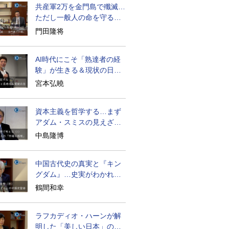
共産軍2万を金門島で殲滅…
ただし一般人の命を守る軍
人の本義を重視
門田隆将
AI時代にこそ「熟達者の経
験」が生きる＆現状の日本
経済の実情は
宮本弘曉
資本主義を哲学する…まず
アダム・スミスの見えざる
手と道徳感情論
中島隆博
中国古代史の真実と『キン
グダム』…史実がわかれば
物語はもっと面白い
鶴間和幸
ラフカディオ・ハーンが解
明した「美しい日本」の秘