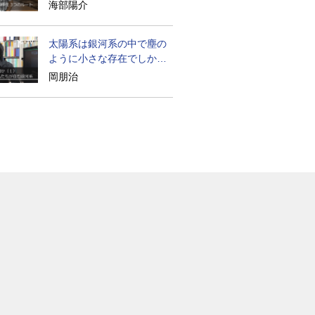
たのか
海部陽介
太陽系は銀河系の中で塵の
ように小さな存在でしかな
い
岡朋治