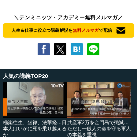
＼テンミニッツ・アカデミー無料メルマガ／
人生＆仕事に役立つ講義解説を
無料メルマガ
で配信
人気の講義TOP20
極楽往生、坐禅、法華経…日
共産軍2万を金門島で殲滅…
本人はいかに死を乗り越える
ただし一般人の命を守る軍人
か
の本義を重視