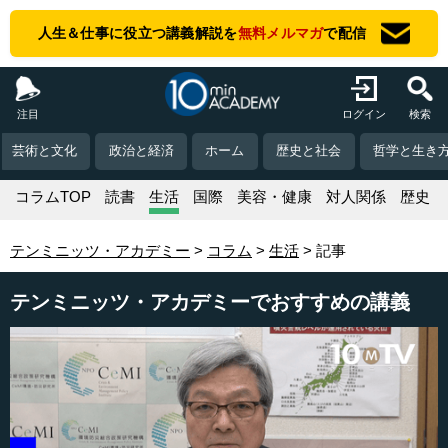
人生＆仕事に役立つ講義解説を
無料メルマガ
で配信
注目
ログイン
検索
芸術と文化
政治と経済
ホーム
歴史と社会
哲学と生き
コラムTOP
読書
生活
国際
美容・健康
対人関係
歴史
テンミニッツ・アカデミー
コラム
生活
記事
テンミニッツ・アカデミーでおすすめの講義