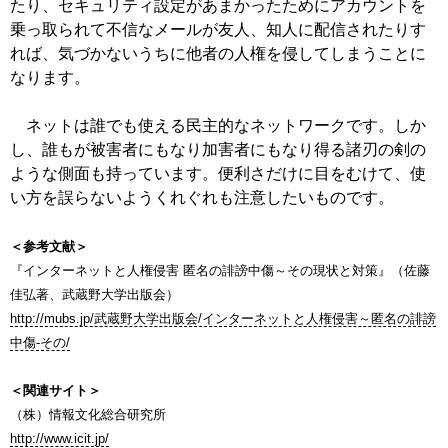
たり、セキュリティ設定があまかったためにアカウントを
乗っ取られて不信なメールが友人、知人に配信されたりす
れば、気づかないうちに他者の人権を侵してしまうことに
なります。
ネットは誰でも使える民主的なネットワークです。しか
し、誰もが被害者にもなり加害者にもなり得る諸刃の剣の
ような側面も持っています。便利さだけに目をむけて、使
い方を誤らないようくれぐれも注意したいものです。
＜参考文献＞
『インターネットと人権侵害 匿名の誹謗中傷～その現状と対策』（佐藤
佳弘著、武蔵野大学出版会）
http://mubs.jp/武蔵野大学出版会/インターネットと人権侵害～匿名の誹謗
中傷-その/
＜関連サイト＞
（株）情報文化総合研究所
http://www.icit.jp/