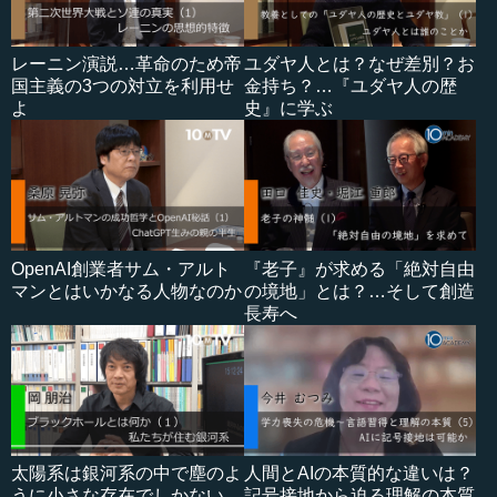
レーニン演説…革命のため帝
ユダヤ人とは？なぜ差別？お
国主義の3つの対立を利用せ
金持ち？…『ユダヤ人の歴
よ
史』に学ぶ
OpenAI創業者サム・アルト
『老子』が求める「絶対自由
マンとはいかなる人物なのか
の境地」とは？…そして創造
長寿へ
太陽系は銀河系の中で塵のよ
人間とAIの本質的な違いは？
うに小さな存在でしかない
記号接地から迫る理解の本質