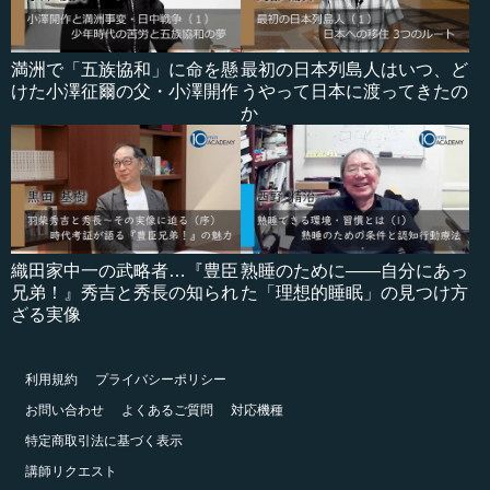
満洲で「五族協和」に命を懸
最初の日本列島人はいつ、ど
けた小澤征爾の父・小澤開作
うやって日本に渡ってきたの
か
織田家中一の武略者…『豊臣
熟睡のために――自分にあっ
兄弟！』秀吉と秀長の知られ
た「理想的睡眠」の見つけ方
ざる実像
利用規約
プライバシーポリシー
お問い合わせ
よくあるご質問
対応機種
特定商取引法に基づく表示
講師リクエスト