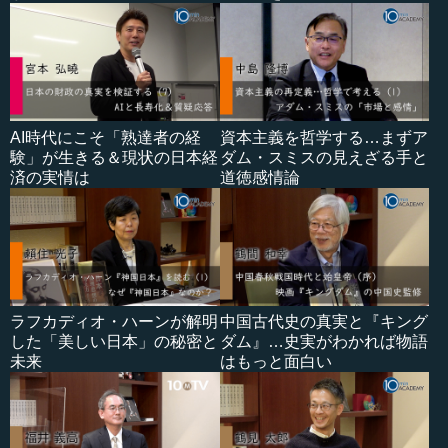
AI時代にこそ「熟達者の経
資本主義を哲学する…まずア
験」が生きる＆現状の日本経
ダム・スミスの見えざる手と
済の実情は
道徳感情論
ラフカディオ・ハーンが解明
中国古代史の真実と『キング
した「美しい日本」の秘密と
ダム』…史実がわかれば物語
未来
はもっと面白い