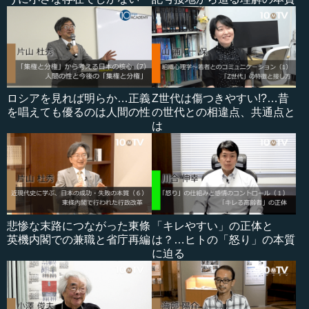
ロシアを見れば明らか…正義
Z世代は傷つきやすい!?…昔
を唱えても優るのは人間の性
の世代との相違点、共通点と
は
悲惨な末路につながった東條
「キレやすい」の正体と
英機内閣での兼職と省庁再編
は？…ヒトの「怒り」の本質
に迫る