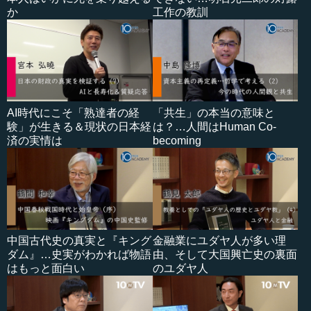
か
工作の教訓
AI時代にこそ「熟達者の経
「共生」の本当の意味と
験」が生きる＆現状の日本経
は？…人間はHuman Co-
済の実情は
becoming
中国古代史の真実と『キング
金融業にユダヤ人が多い理
ダム』…史実がわかれば物語
由、そして大国興亡史の裏面
はもっと面白い
のユダヤ人