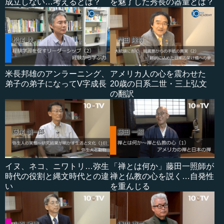
成立しない…考えるとは？
を魅了した秀長の器量とは？
米長邦雄のアンラーニング、
アメリカ人の心を震わせた
弟子の弟子になってV字成長
20歳の日系二世・三上弘文
の翻訳
イヌ、ネコ、ニワトリ…弥生
「禅とは何か」藤田一照師が
時代の役割と縄文時代との違
禅と仏教の心を説く…自発性
い
を重んじる