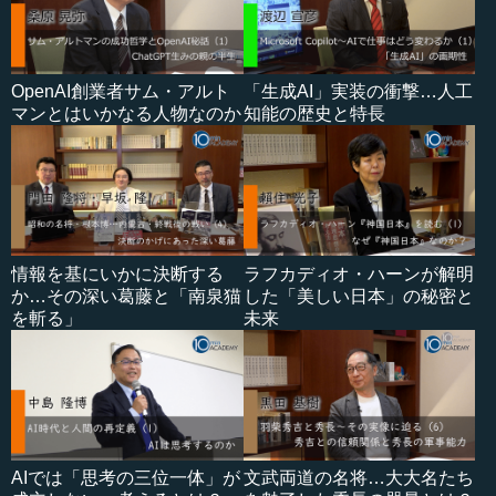
OpenAI創業者サム・アルト
「生成AI」実装の衝撃…人工
マンとはいかなる人物なのか
知能の歴史と特長
情報を基にいかに決断する
ラフカディオ・ハーンが解明
か…その深い葛藤と「南泉猫
した「美しい日本」の秘密と
を斬る」
未来
AIでは「思考の三位一体」が
文武両道の名将…大大名たち