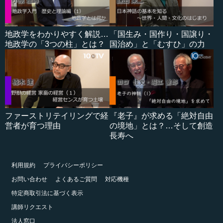
地政学をわかりやすく解説…
「国生み・国作り・国譲り・
地政学の「3つの柱」とは？
国治め」と「むすひ」の力
ファーストリテイリングで経
『老子』が求める「絶対自由
営者が育つ理由
の境地」とは？…そして創造
長寿へ
利用規約
プライバシーポリシー
お問い合わせ
よくあるご質問
対応機種
特定商取引法に基づく表示
講師リクエスト
法人窓口