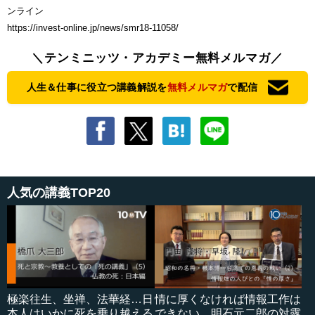
ンライン
https://invest-online.jp/news/smr18-11058/
＼テンミニッツ・アカデミー無料メルマガ／
人生＆仕事に役立つ講義解説を
無料メルマガ
で配信
人気の講義TOP20
極楽往生、坐禅、法華経…日
情に厚くなければ情報工作は
本人はいかに死を乗り越える
できない…明石元二郎の対露