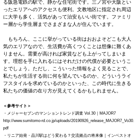
る阪急電鉄の駅で、静かな住宅街です。三ノ宮や大阪とい
ったエリアへのアクセスも便利。文教地区に指定され周辺
に大学も多く、活気があって治安もいい街です。ファミリ
ー層から学生層までさまざまな人が住んでいます。
もちろん、ここに挙がっている街はおおよそどこも大人
気のエリアなので、生活費が高くつくことは想像に難くあ
りません。需要が高ければ家賃なども上がってしまいま
す。理想を手に入れるにはそれだけの代償が必要というこ
とでしょう。ただし、こういった情報をよく見ることで、
私たちが生活する街に何を望んでいるのか、どういうライ
フスタイルを求めているのかといった、この時代に生きる
私たちの価値の在り方が見えてくるかもしれません。
＜参考サイト＞
・メジャーセブンのマンショントレンド調査 Vol.30｜MAJOR7
http://www.sumitomo-rd.co.jp/uploads/20190926_release_MAJOR7_Vo30.
pdf
・リニア始発・品川駅はどう変わる？交流拠点の将来像｜インベストオ