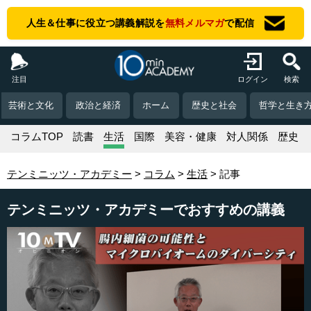
人生＆仕事に役立つ講義解説を
無料メルマガ
で配信
注目
ログイン
検索
芸術と文化
政治と経済
ホーム
歴史と社会
哲学と生き
コラムTOP
読書
生活
国際
美容・健康
対人関係
歴史
テンミニッツ・アカデミー
コラム
生活
記事
テンミニッツ・アカデミーでおすすめの講義