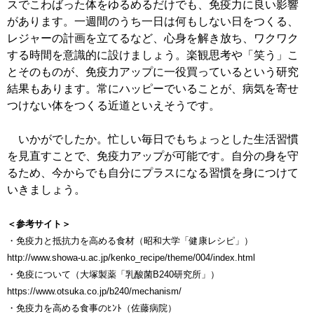
スでこわばった体をゆるめるだけでも、免疫力に良い影響
があります。一週間のうち一日は何もしない日をつくる、
レジャーの計画を立てるなど、心身を解き放ち、ワクワク
する時間を意識的に設けましょう。楽観思考や「笑う」こ
とそのものが、免疫力アップに一役買っているという研究
結果もあります。常にハッピーでいることが、病気を寄せ
つけない体をつくる近道といえそうです。
いかがでしたか。忙しい毎日でもちょっとした生活習慣
を見直すことで、免疫力アップが可能です。自分の身を守
るため、今からでも自分にプラスになる習慣を身につけて
いきましょう。
＜参考サイト＞
・免疫力と抵抗力を高める食材（昭和大学「健康レシピ」）
http://www.showa-u.ac.jp/kenko_recipe/theme/004/index.html
・免疫について（大塚製薬「乳酸菌B240研究所」）
https://www.otsuka.co.jp/b240/mechanism/
・免疫力を高める食事のﾋﾝﾄ（佐藤病院）