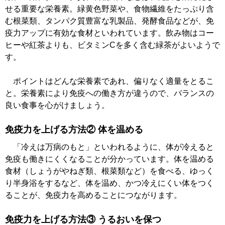
せる重要な栄養素。緑黄色野菜や、食物繊維をたっぷり含
む根菜類、タンパク質豊富な乳製品、発酵食品などが、免
疫力アップに有効な食材といわれています。飲み物はコー
ヒーや紅茶よりも、ビタミンCを多く含む緑茶がよいようで
す。
ポイントはどんな栄養素であれ、偏りなく適量をとるこ
と。栄養素により免疫への働き方が違うので、バランスの
良い食事を心がけましょう。
免疫力を上げる方法② 体を温める
「冷えは万病のもと」といわれるように、体が冷えると
免疫も働きにくくなることが分かっています。体を温める
食材（しょうがやねぎ類、根菜類など）を食べる、ゆっく
り半身浴をするなど、体を温め、かつ冷えにくい体をつく
ることが、免疫力を高めることにつながります。
免疫力を上げる方法③ うるおいを保つ