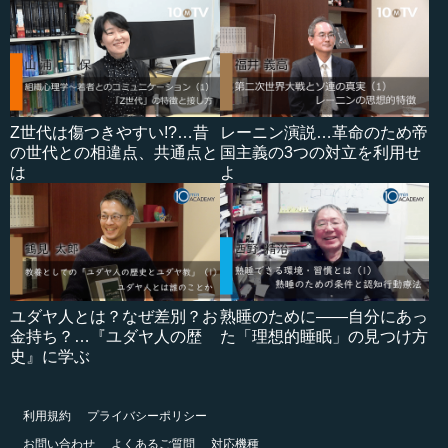
Z世代は傷つきやすい!?…昔
レーニン演説…革命のため帝
の世代との相違点、共通点と
国主義の3つの対立を利用せ
は
よ
ユダヤ人とは？なぜ差別？お
熟睡のために――自分にあっ
金持ち？…『ユダヤ人の歴
た「理想的睡眠」の見つけ方
史』に学ぶ
利用規約
プライバシーポリシー
お問い合わせ
よくあるご質問
対応機種