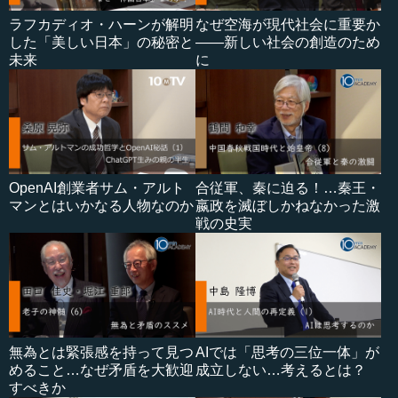
ラフカディオ・ハーンが解明
なぜ空海が現代社会に重要か
した「美しい日本」の秘密と
――新しい社会の創造のため
未来
に
OpenAI創業者サム・アルト
合従軍、秦に迫る！…秦王・
マンとはいかなる人物なのか
嬴政を滅ぼしかねなかった激
戦の史実
無為とは緊張感を持って見つ
AIでは「思考の三位一体」が
めること…なぜ矛盾を大歓迎
成立しない…考えるとは？
すべきか