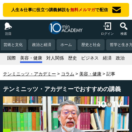
人生＆仕事に役立つ講義解説を
無料メルマガ
で配信
注目
ログイン
検索
芸術と文化
政治と経済
ホーム
歴史と社会
哲学と生き
活
国際
美容・健康
対人関係
歴史
ビジネス
経済
政治
テンミニッツ・アカデミー
コラム
美容・健康
記事
テンミニッツ・アカデミーでおすすめの講義