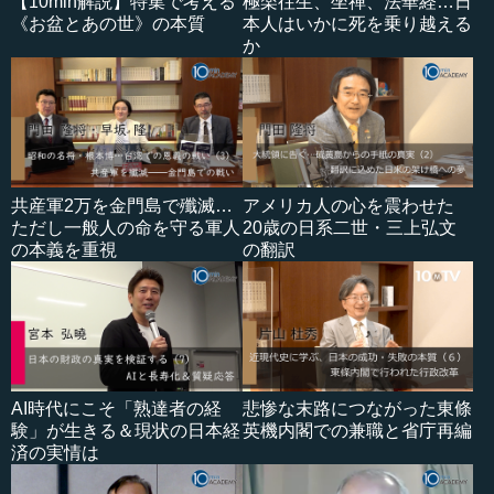
【10min解説】特集で考える
極楽往生、坐禅、法華経…日
《お盆とあの世》の本質
本人はいかに死を乗り越える
か
共産軍2万を金門島で殲滅…
アメリカ人の心を震わせた
ただし一般人の命を守る軍人
20歳の日系二世・三上弘文
の本義を重視
の翻訳
AI時代にこそ「熟達者の経
悲惨な末路につながった東條
験」が生きる＆現状の日本経
英機内閣での兼職と省庁再編
済の実情は