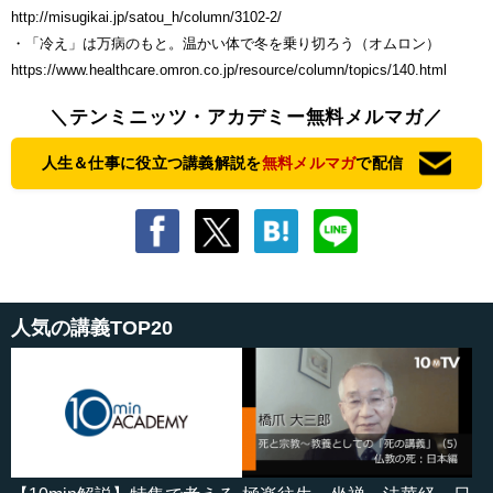
http://misugikai.jp/satou_h/column/3102-2/
・「冷え」は万病のもと。温かい体で冬を乗り切ろう（オムロン）
https://www.healthcare.omron.co.jp/resource/column/topics/140.html
＼テンミニッツ・アカデミー無料メルマガ／
人生＆仕事に役立つ講義解説を
無料メルマガ
で配信
人気の講義TOP20