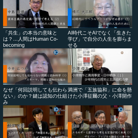
「共生」の本当の意味と
AI時代こそAIでなく「生きた
は？…人間はHuman Co-
学び」で自分の人生を膨らま
becoming
せる
なぜ「何回説明しても伝わら
満洲で「五族協和」に命を懸
ない」のか？鍵は認知の仕組
けた小澤征爾の父・小澤開作
み