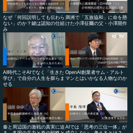
なぜ「何回説明しても伝わら
満洲で「五族協和」に命を懸
ない」のか？鍵は認知の仕組
けた小澤征爾の父・小澤開作
み
AI時代こそAIでなく「生きた
OpenAI創業者サム・アルト
学び」で自分の人生を膨らま
マンとはいかなる人物なのか
せる
秦と周辺国の激戦の真実に迫
AIでは「思考の三位一体」が
る…各国の兵力と秦の戦略と
成立しない…考えるとは？