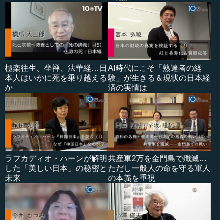
極楽往生、坐禅、法華経…日
AI時代にこそ「熟達者の経
本人はいかに死を乗り越える
験」が生きる＆現状の日本経
か
済の実情は
ラフカディオ・ハーンが解明
共産軍2万を金門島で殲滅…
した「美しい日本」の秘密と
ただし一般人の命を守る軍人
未来
の本義を重視