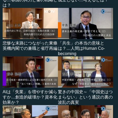
は？
悲惨な末路につながった東條
「共生」の本当の意味と
英機内閣での兼職と省庁再編
は？…人間はHuman Co-
becoming
AIは「失業」を増やすか減ら
驚きの中国史～「中国史はつ
すか…創造的破壊か？資本化
まらない」という通説の裏の
効果か？
波乱の真実