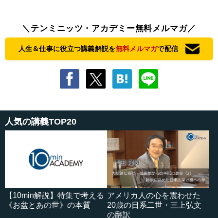
＼テンミニッツ・アカデミー無料メルマガ／
人生＆仕事に役立つ講義解説を
無料メルマガ
で配信
人気の講義TOP20
【10min解説】特集で考える
アメリカ人の心を震わせた
《お盆とあの世》の本質
20歳の日系二世・三上弘文
の翻訳