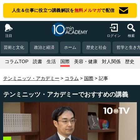
人生＆仕事に役立つ講義解説を
無料メルマガ
で配信
注目
ログイン
検索
芸術と文化
政治と経済
ホーム
歴史と社会
哲学と生き
コラムTOP
読書
生活
国際
美容・健康
対人関係
歴史
テンミニッツ・アカデミー
コラム
国際
記事
テンミニッツ・アカデミーでおすすめの講義