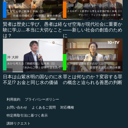
賢者は歴史に学び、愚者は経
なぜ空海が現代社会に重要か
験に学ぶ…本当に大切なこと
――新しい社会の創造のため
は？
に
日本は山紫水明の国なのに水
罪とは何なのか？変容する罪
不足!? お金と同じ水の価値
の概念と迫られる善悪の判断
利用規約
プライバシーポリシー
お問い合わせ
よくあるご質問
対応機種
特定商取引法に基づく表示
講師リクエスト