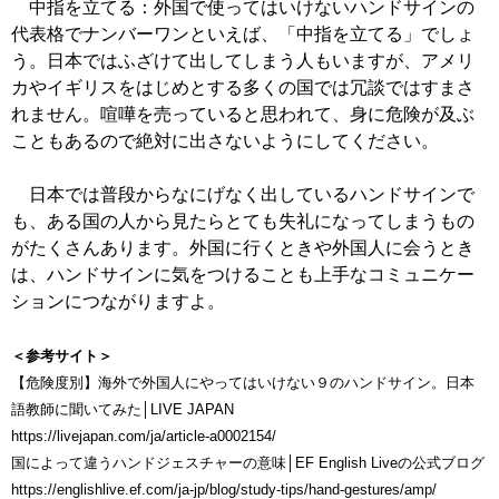
中指を立てる：外国で使ってはいけないハンドサインの
代表格でナンバーワンといえば、「中指を立てる」でしょ
う。日本ではふざけて出してしまう人もいますが、アメリ
カやイギリスをはじめとする多くの国では冗談ではすまさ
れません。喧嘩を売っていると思われて、身に危険が及ぶ
こともあるので絶対に出さないようにしてください。
日本では普段からなにげなく出しているハンドサインで
も、ある国の人から見たらとても失礼になってしまうもの
がたくさんあります。外国に行くときや外国人に会うとき
は、ハンドサインに気をつけることも上手なコミュニケー
ションにつながりますよ。
＜参考サイト＞
【危険度別】海外で外国人にやってはいけない９のハンドサイン。日本
語教師に聞いてみた│LIVE JAPAN
https://livejapan.com/ja/article-a0002154/
国によって違うハンドジェスチャーの意味│EF English Liveの公式ブログ
https://englishlive.ef.com/ja-jp/blog/study-tips/hand-gestures/amp/