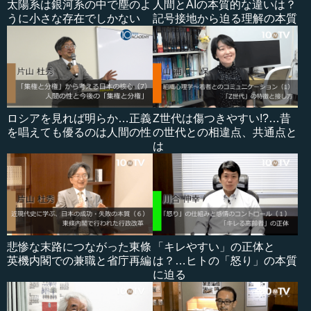
太陽系は銀河系の中で塵のよ
人間とAIの本質的な違いは？
うに小さな存在でしかない
記号接地から迫る理解の本質
ロシアを見れば明らか…正義
Z世代は傷つきやすい!?…昔
を唱えても優るのは人間の性
の世代との相違点、共通点と
は
悲惨な末路につながった東條
「キレやすい」の正体と
英機内閣での兼職と省庁再編
は？…ヒトの「怒り」の本質
に迫る