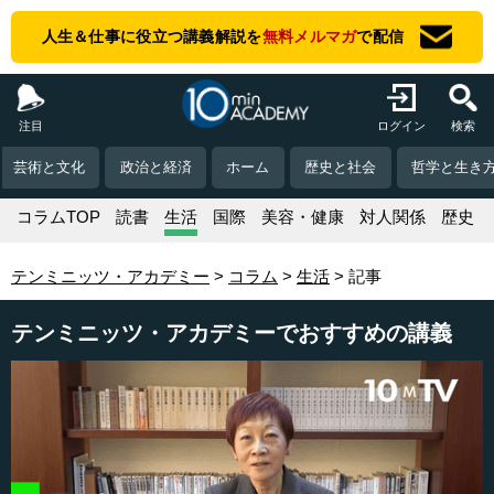
人生＆仕事に役立つ講義解説を
無料メルマガ
で配信
注目
ログイン
検索
芸術と文化
政治と経済
ホーム
歴史と社会
哲学と生き
コラムTOP
読書
生活
国際
美容・健康
対人関係
歴史
テンミニッツ・アカデミー
コラム
生活
記事
テンミニッツ・アカデミーでおすすめの講義