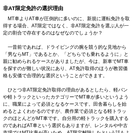
非AT限定免許の選択理由
MT車よりAT車が圧倒的に多いのに、新規に運転免許を取
得する場合、AT限定ではなく、非AT限定免許を選ぶ人が一
定の割合で存在するのはなぜなのでしょうか？
一昔前であれば、ドライビングの腕を競う的な見地から
「男ならMT」であるとか、「どちらでも乗れるように」と
親に勧められるケースがありましたが、今は、新車でMT車
を探すのが難しい状況にあり、AT免許取得のほうが教習価
格も安価で合理的な選択ということができます。
ひとつ非AT限定免許取得の理由があるとしたら、軽バン
や軽トラックといったカテゴリーでMT車が多いというよう
に、職業によって必須となるケースです。田舎暮らしを始
めるとよくわかるのですが、農作業で必須となる軽トラッ
クのほとんどがMT車です。自分用の軽トラックを購入する
のであればAT車という選択もありますが、レンタルや中古
市場ではMT比率が高いため、AT限定解除したという話もよ