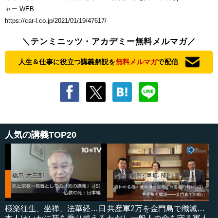
ャー WEB
https://car-l.co.jp/2021/01/19/47617/
＼テンミニッツ・アカデミー無料メルマガ／
人生＆仕事に役立つ講義解説を
無料メルマガ
で配信
人気の講義TOP20
極楽往生、坐禅、法華経…日
共産軍2万を金門島で殲滅…