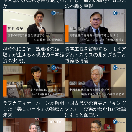
本人はいかに死を乗り越える
ただし一般人の命を守る軍人
か
の本義を重視
AI時代にこそ「熟達者の経
資本主義を哲学する…まずア
験」が生きる＆現状の日本経
ダム・スミスの見えざる手と
済の実情は
道徳感情論
ラフカディオ・ハーンが解明
中国古代史の真実と『キング
した「美しい日本」の秘密と
ダム』…史実がわかれば物語
未来
はもっと面白い