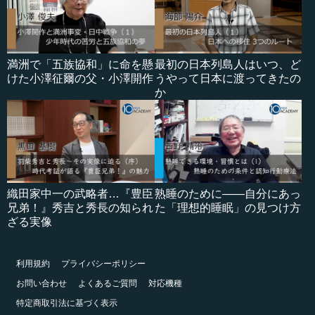
満洲で「五族協和」に命を懸
最初の日本列島人はいつ、ど
けた小澤征爾の父・小澤開作
うやって日本に渡ってきたの
か
織田家中一の武略者…『豊臣
熟睡のために――自分にあっ
兄弟！』秀吉と秀長の知られ
た「理想的睡眠」の見つけ方
ざる実像
利用規約
プライバシーポリシー
お問い合わせ
よくあるご質問
対応機種
特定商取引法に基づく表示