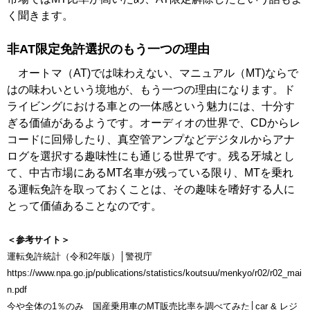
く聞きます。
非AT限定免許選択のもう一つの理由
オートマ（AT)では味わえない、マニュアル（MT)ならで
はの味わいという境地が、もう一つの理由になります。ド
ライビングにおける車との一体感という魅力には、十分す
ぎる価値があるようです。オーディオの世界で、CDからレ
コードに回帰したり、真空管アンプなどデジタルからアナ
ログを選択する趣味性にも通じる世界です。残る牙城とし
て、中古市場にあるMT名車が残っている限り、MTを乗れ
る運転免許を取っておくことは、その趣味を嗜好する人に
とって価値あることなのです。
＜参考サイト＞
運転免許統計（令和2年版）│警視庁
https://www.npa.go.jp/publications/statistics/koutsuu/menkyo/r02/r02_mai
n.pdf
今や全体の1％のみ 国産乗用車のMT販売比率を調べてみた│car & レジ