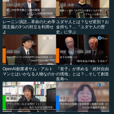
レーニン演説…革命のため帝
ユダヤ人とは？なぜ差別？お
国主義の3つの対立を利用せ
金持ち？…『ユダヤ人の歴
よ
史』に学ぶ
OpenAI創業者サム・アルト
『老子』が求める「絶対自由
マンとはいかなる人物なのか
の境地」とは？…そして創造
長寿へ