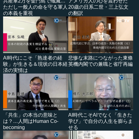
共産軍2万を金門島で殲滅…
アメリカ人の心を震わせた
ただし一般人の命を守る軍人
20歳の日系二世・三上弘文
の本義を重視
の翻訳
AI時代にこそ「熟達者の経
悲惨な末路につながった東條
験」が生きる＆現状の日本経
英機内閣での兼職と省庁再編
済の実情は
「共生」の本当の意味と
AI時代こそAIでなく「生きた
は？…人間はHuman Co-
学び」で自分の人生を膨らま
becoming
せる