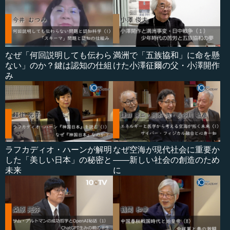
なぜ「何回説明しても伝わら
満洲で「五族協和」に命を懸
ない」のか？鍵は認知の仕組
けた小澤征爾の父・小澤開作
み
ラフカディオ・ハーンが解明
なぜ空海が現代社会に重要か
した「美しい日本」の秘密と
――新しい社会の創造のため
未来
に