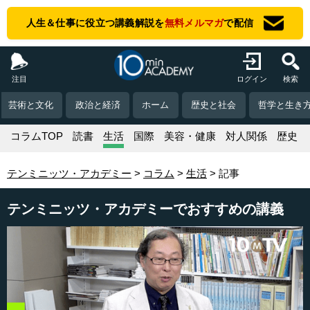
人生＆仕事に役立つ講義解説を
無料メルマガ
で配信
注目
ログイン
検索
芸術と文化
政治と経済
ホーム
歴史と社会
哲学と生き
コラムTOP
読書
生活
国際
美容・健康
対人関係
歴史
テンミニッツ・アカデミー
コラム
生活
記事
テンミニッツ・アカデミーでおすすめの講義