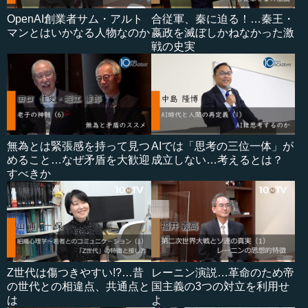
OpenAI創業者サム・アルト
合従軍、秦に迫る！…秦王・
マンとはいかなる人物なのか
嬴政を滅ぼしかねなかった激
戦の史実
無為とは緊張感を持って見つ
AIでは「思考の三位一体」が
めること…なぜ矛盾を大歓迎
成立しない…考えるとは？
すべきか
Z世代は傷つきやすい!?…昔
レーニン演説…革命のため帝
の世代との相違点、共通点と
国主義の3つの対立を利用せ
は
よ