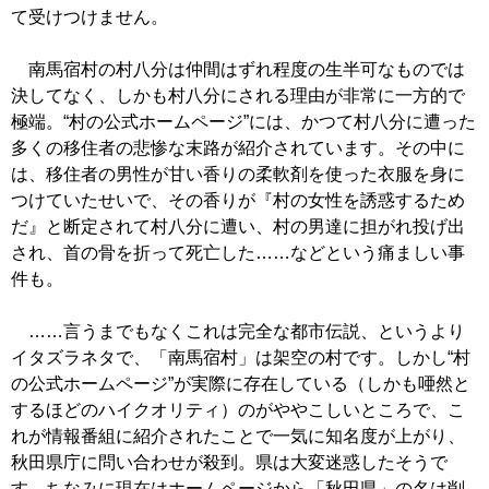
て受けつけません。
南馬宿村の村八分は仲間はずれ程度の生半可なものでは
決してなく、しかも村八分にされる理由が非常に一方的で
極端。“村の公式ホームページ”には、かつて村八分に遭った
多くの移住者の悲惨な末路が紹介されています。その中に
は、移住者の男性が甘い香りの柔軟剤を使った衣服を身に
つけていたせいで、その香りが『村の女性を誘惑するため
だ』と断定されて村八分に遭い、村の男達に担がれ投げ出
され、首の骨を折って死亡した……などという痛ましい事
件も。
……言うまでもなくこれは完全な都市伝説、というより
イタズラネタで、「南馬宿村」は架空の村です。しかし“村
の公式ホームページ”が実際に存在している（しかも唖然と
するほどのハイクオリティ）のがややこしいところで、こ
れが情報番組に紹介されたことで一気に知名度が上がり、
秋田県庁に問い合わせが殺到。県は大変迷惑したそうで
す。ちなみに現在はホームページから「秋田県」の名は削