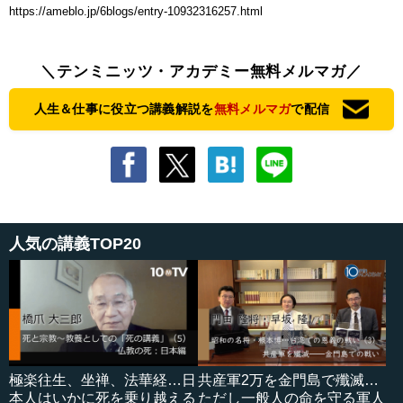
https://ameblo.jp/6blogs/entry-10932316257.html
＼テンミニッツ・アカデミー無料メルマガ／
人生＆仕事に役立つ講義解説を
無料メルマガ
で配信
人気の講義TOP20
極楽往生、坐禅、法華経…日
共産軍2万を金門島で殲滅…
本人はいかに死を乗り越える
ただし一般人の命を守る軍人