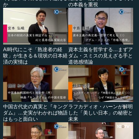
か
の本義を重視
AI時代にこそ「熟達者の経
資本主義を哲学する…まずア
験」が生きる＆現状の日本経
ダム・スミスの見えざる手と
済の実情は
道徳感情論
中国古代史の真実と『キング
ラフカディオ・ハーンが解明
ダム』…史実がわかれば物語
した「美しい日本」の秘密と
はもっと面白い
未来