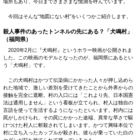
場所もあり、今日までさまざまな憶測を呼んでいます。
今回はそんな“地図にない村”をいくつかご紹介します。
殺人事件のあったトンネルの先にある？「犬鳴村」
（福岡県）
2020年2月に『犬鳴村』というホラー映画が公開されま
した。この映画のモデルとなったのが、福岡県にあるとい
う「犬鳴村」です。
この犬鳴村はかつて伝染病にかかった人々が押し込めら
れた地域で、激しい差別を受けてきたことから外界からの
接触を完全に遮断。村の入口には「これより先、日本国憲
法は通用しません」という看板が立てられ、村人は独自の
言語を使って生活するようになったといいます。村内には
罠がしかけられ、その罠にかかった途端、異常な早さで駆
けつけた村人に斬殺されてしまいます。かつて興味本位で
村に立ち入ったカップルが殺され、彼らが乗っていた白の