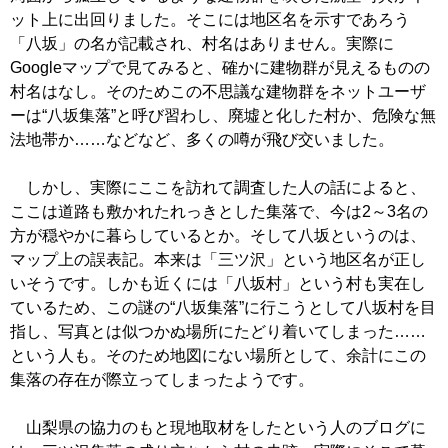
ット上に出回りました。そこには地区名を示すであろう
「八坂」の名が記載され、村名はありません。実際に
Googleマップで見てみると、確かに建物群が見えるものの
村名はなし。そのためこの不思議な建物群をネットユーザ
ーは“八坂集落”と呼び習わし、廃墟と化した村か、危険な無
法地帯か……などなど、多くの噂が飛び交いました。
しかし、実際にここを訪れて調査した人の話によると、
ここは道路も敷かれたれっきとした集落で、今は2～3名の
方が穏やかに暮らしているとか。そして八坂というのは、
マップ上の誤表記。本来は「三ツ沢」という地区名が正し
いそうです。しかも近くには「八坂村」という村も実在し
ているため、この謎の“八坂集落”に行こうとして八坂村を目
指し、写真とは似つかぬ場所にたどり着いてしまった……
という人も。そのため地図にない場所として、余計にこの
集落の存在が際立ってしまったようです。
山梨県の協力のもと現地取材をしたという人のブログに