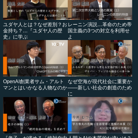
ユダヤ人とは？なぜ差別？お
レーニン演説…革命のため帝
金持ち？…『ユダヤ人の歴
国主義の3つの対立を利用せ
史』に学ぶ
よ
OpenAI創業者サム・アルト
なぜ空海が現代社会に重要か
マンとはいかなる人物なのか
――新しい社会の創造のため
に