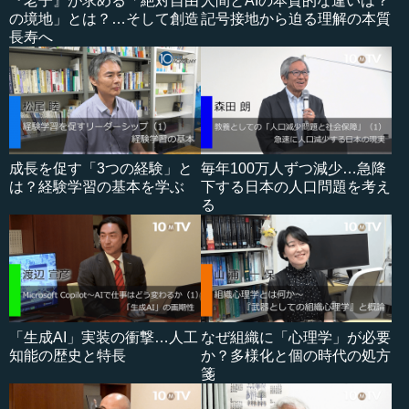
『老子』が求める「絶対自由
人間とAIの本質的な違いは？
の境地」とは？…そして創造
記号接地から迫る理解の本質
長寿へ
成長を促す「3つの経験」と
毎年100万人ずつ減少…急降
は？経験学習の基本を学ぶ
下する日本の人口問題を考え
る
「生成AI」実装の衝撃…人工
なぜ組織に「心理学」が必要
知能の歴史と特長
か？多様化と個の時代の処方
箋