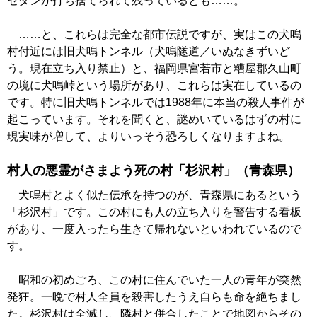
セダンが打ち捨てられて残っているとも……。
……と、これらは完全な都市伝説ですが、実はこの犬鳴
村付近には旧犬鳴トンネル（犬鳴隧道／いぬなきずいど
う。現在立ち入り禁止）と、福岡県宮若市と糟屋郡久山町
の境に犬鳴峠という場所があり、これらは実在しているの
です。特に旧犬鳴トンネルでは1988年に本当の殺人事件が
起こっています。それを聞くと、謎めいているはずの村に
現実味が増して、よりいっそう恐ろしくなりますよね。
村人の悪霊がさまよう死の村「杉沢村」（青森県）
犬鳴村とよく似た伝承を持つのが、青森県にあるという
「杉沢村」です。この村にも人の立ち入りを警告する看板
があり、一度入ったら生きて帰れないといわれているので
す。
昭和の初めごろ、この村に住んでいた一人の青年が突然
発狂。一晩で村人全員を殺害したうえ自らも命を絶ちまし
た。杉沢村は全滅し、隣村と併合したことで地図からその