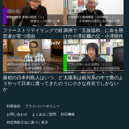
ファーストリテイリングで経
満洲で「五族協和」に命を懸
営者が育つ理由
けた小澤征爾の父・小澤開作
最初の日本列島人はいつ、ど
太陽系は銀河系の中で塵のよ
うやって日本に渡ってきたの
うに小さな存在でしかない
か
利用規約
プライバシーポリシー
お問い合わせ
よくあるご質問
対応機種
特定商取引法に基づく表示