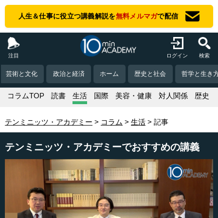
人生＆仕事に役立つ講義解説を
無料メルマガ
で配信
注目
ログイン
検索
芸術と文化
政治と経済
ホーム
歴史と社会
哲学と生き
コラムTOP
読書
生活
国際
美容・健康
対人関係
歴史
テンミニッツ・アカデミー
コラム
生活
記事
テンミニッツ・アカデミーでおすすめの講義