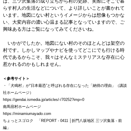
は、三ツ沢集落の成り立ちから村の史跡、実際にそこで暮
らす村人の生活などについて、より詳しいことが書かれて
います。地図にない村というイメージからは想像もつかな
い、大変内容の濃い心温まる記事となっていますので、ご
興味ある方はご覧になってみてくださいね。
いかがでしたか。地図にない村のそのほとんどは架空の
村です。しかしマップやナビを使ってどこにでも行ける時
代であるからこそ、我々はそんなミステリアスな存在に心
惹かれるのかもしれません。
＜参考サイト＞
・「犬鳴村」が“日本最恐”と呼ばれる存在になった「納得の理由」（講談
社ホームページ）
https://gendai.ismedia.jp/articles/-/70252?imp=0
南馬宿村ホームページ
https://minamiumayado.com
ちょっとスゴロク 「REPORT - 0411 │折門八坂地区 三ツ沢集落 - 前
編」