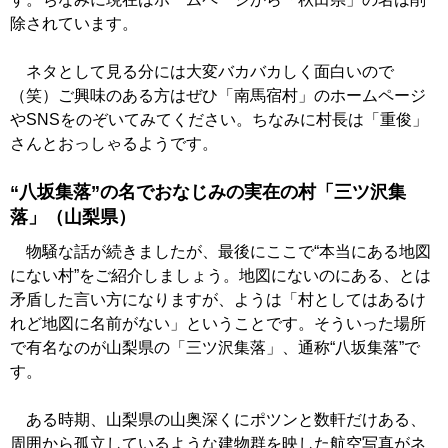
除されています。
ネタとして見る分には大変バカバカしく面白いので
（笑）ご興味のある方はぜひ「南馬宿村」のホームページ
やSNSをのぞいてみてください。ちなみに村長は「重俊」
さんとおっしゃるようです。
“八坂集落”の名でおなじみの実在の村「三ツ沢集
落」（山梨県）
物騒な話が続きましたが、最後にここで“本当にある地図
にない村”をご紹介しましょう。地図にないのにある、とは
矛盾した言い方になりますが、ようは「村としてはあるけ
れど地図に名前がない」ということです。そういった場所
で有名なのが山梨県の「三ツ沢集落」、通称“八坂集落”で
す。
ある時期、山梨県の山奥深くにポツンと数軒だけある、
周囲から孤立しているような建物群を映した航空写真がネ