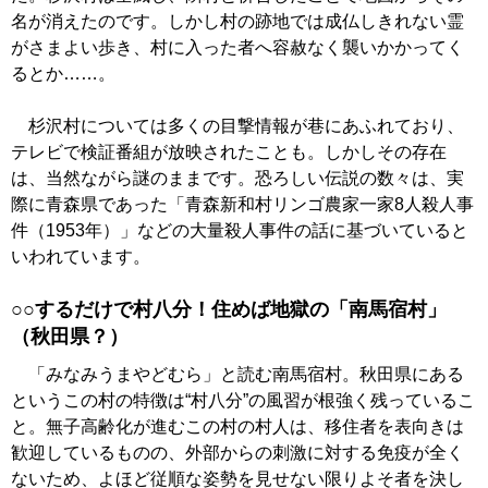
名が消えたのです。しかし村の跡地では成仏しきれない霊
がさまよい歩き、村に入った者へ容赦なく襲いかかってく
るとか……。
杉沢村については多くの目撃情報が巷にあふれており、
テレビで検証番組が放映されたことも。しかしその存在
は、当然ながら謎のままです。恐ろしい伝説の数々は、実
際に青森県であった「青森新和村リンゴ農家一家8人殺人事
件（1953年）」などの大量殺人事件の話に基づいていると
いわれています。
○○するだけで村八分！住めば地獄の「南馬宿村」
（秋田県？）
「みなみうまやどむら」と読む南馬宿村。秋田県にある
というこの村の特徴は“村八分”の風習が根強く残っているこ
と。無子高齢化が進むこの村の村人は、移住者を表向きは
歓迎しているものの、外部からの刺激に対する免疫が全く
ないため、よほど従順な姿勢を見せない限りよそ者を決し