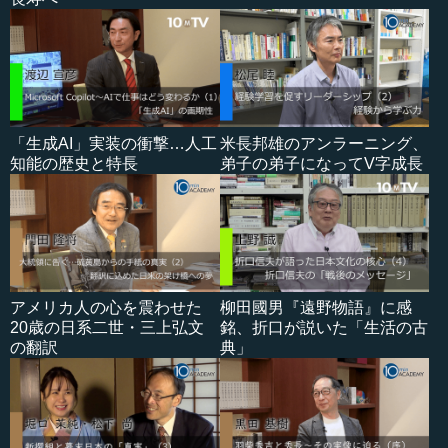
「生成AI」実装の衝撃…人工
米長邦雄のアンラーニング、
知能の歴史と特長
弟子の弟子になってV字成長
アメリカ人の心を震わせた
柳田國男『遠野物語』に感
20歳の日系二世・三上弘文
銘、折口が説いた「生活の古
の翻訳
典」