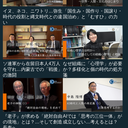
イヌ、ネコ、ニワトリ…弥生
「国生み・国作り・国譲り・
時代の役割と縄文時代との違
国治め」と「むすひ」の力
い
ソ連軍から在留日本人4万人
なぜ組織に「心理学」が必要
を守れ…内蒙古での「戦後」
か？多様化と個の時代の処方
の激闘
箋
『老子』が求める「絶対自由
AIでは「思考の三位一体」が
の境地」とは？…そして創造
成立しない…考えるとは？
長寿へ