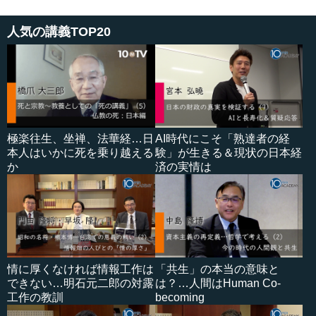
人気の講義TOP20
極楽往生、坐禅、法華経…日
AI時代にこそ「熟達者の経
本人はいかに死を乗り越える
験」が生きる＆現状の日本経
か
済の実情は
情に厚くなければ情報工作は
「共生」の本当の意味と
できない…明石元二郎の対露
は？…人間はHuman Co-
工作の教訓
becoming