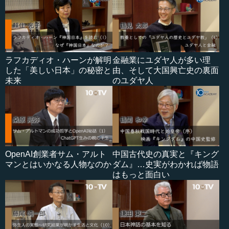
ラフカディオ・ハーンが解明
金融業にユダヤ人が多い理
した「美しい日本」の秘密と
由、そして大国興亡史の裏面
未来
のユダヤ人
OpenAI創業者サム・アルト
中国古代史の真実と『キング
マンとはいかなる人物なのか
ダム』…史実がわかれば物語
はもっと面白い