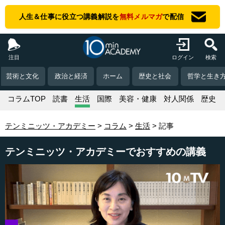
人生＆仕事に役立つ講義解説を
無料メルマガ
で配信
注目
ログイン
検索
芸術と文化
政治と経済
ホーム
歴史と社会
哲学と生き
コラムTOP
読書
生活
国際
美容・健康
対人関係
歴史
テンミニッツ・アカデミー
コラム
生活
記事
テンミニッツ・アカデミーでおすすめの講義