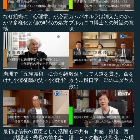
なぜ組織に「心理学」が必要
カムパネルラは消えたのか…
か？多様化と個の時代の処方
ブルカニロ博士との対話の意
箋
味
満洲で「五族協和」に命を懸
毅然として人道を貫き、命を
けた小澤征爾の父・小澤開作
救う…樋口季一郎のユダヤ人
救出
最初は信長の直臣として活躍
心の共有、共感、推論、言
――武闘派・秀長の前半生
語…ヒトの脳が大型化した理