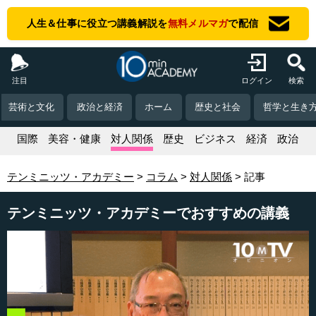
人生＆仕事に役立つ講義解説を
無料メルマガ
で配信
注目
ログイン
検索
芸術と文化
政治と経済
ホーム
歴史と社会
哲学と生き
活
国際
美容・健康
対人関係
歴史
ビジネス
経済
政治
テンミニッツ・アカデミー
コラム
対人関係
記事
テンミニッツ・アカデミーでおすすめの講義