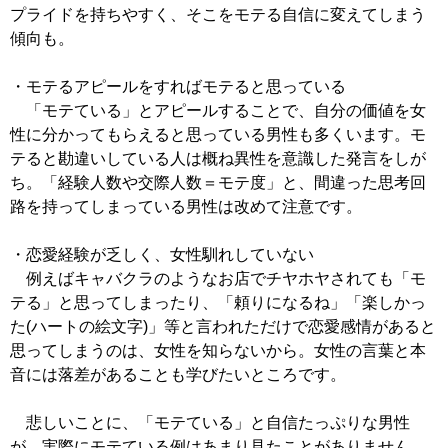
プライドを持ちやすく、そこをモテる自信に変えてしまう
傾向も。
・モテるアピールをすればモテると思っている
「モテている」とアピールすることで、自分の価値を女
性に分かってもらえると思っている男性も多くいます。モ
テると勘違いしている人は概ね異性を意識した発言をしが
ち。「経験人数や交際人数＝モテ度」と、間違った思考回
路を持ってしまっている男性は改めて注意です。
・恋愛経験が乏しく、女性馴れしていない
例えばキャバクラのようなお店でチヤホヤされても「モ
テる」と思ってしまったり、「頼りになるね」「楽しかっ
た(ハートの絵文字)」等と言われただけで恋愛感情があると
思ってしまうのは、女性を知らないから。女性の言葉と本
音には落差があることも学びたいところです。
悲しいことに、「モテている」と自信たっぷりな男性
が、実際にモテている例はあまり見たことがありません。