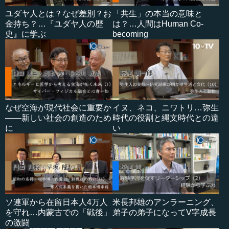
ユダヤ人とは？なぜ差別？お
「共生」の本当の意味と
金持ち？…『ユダヤ人の歴
は？…人間はHuman Co-
史』に学ぶ
becoming
なぜ空海が現代社会に重要か
イヌ、ネコ、ニワトリ…弥生
――新しい社会の創造のため
時代の役割と縄文時代との違
に
い
ソ連軍から在留日本人4万人
米長邦雄のアンラーニング、
を守れ…内蒙古での「戦後」
弟子の弟子になってV字成長
の激闘