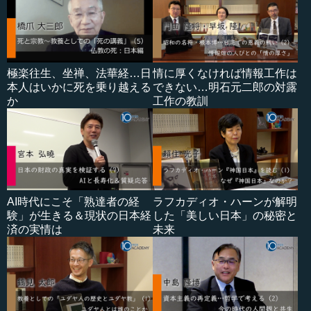
極楽往生、坐禅、法華経…日
情に厚くなければ情報工作は
本人はいかに死を乗り越える
できない…明石元二郎の対露
か
工作の教訓
AI時代にこそ「熟達者の経
ラフカディオ・ハーンが解明
験」が生きる＆現状の日本経
した「美しい日本」の秘密と
済の実情は
未来