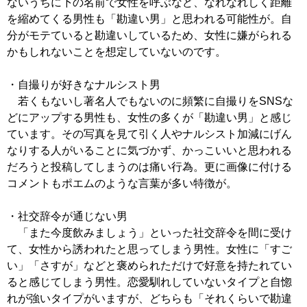
ないうちに下の名前で女性を呼ぶなど、なれなれしく距離
を縮めてくる男性も「勘違い男」と思われる可能性が。自
分がモテていると勘違いしているため、女性に嫌がられる
かもしれないことを想定していないのです。
・自撮りが好きなナルシスト男
若くもないし著名人でもないのに頻繁に自撮りをSNSな
どにアップする男性も、女性の多くが「勘違い男」と感じ
ています。その写真を見て引く人やナルシスト加減にげん
なりする人がいることに気づかず、かっこいいと思われる
だろうと投稿してしまうのは痛い行為。更に画像に付ける
コメントもポエムのような言葉が多い特徴が。
・社交辞令が通じない男
「また今度飲みましょう」といった社交辞令を間に受け
て、女性から誘われたと思ってしまう男性。女性に「すご
い」「さすが」などと褒められただけで好意を持たれてい
ると感じてしまう男性。恋愛馴れしていないタイプと自惚
れが強いタイプがいますが、どちらも「それくらいで勘違