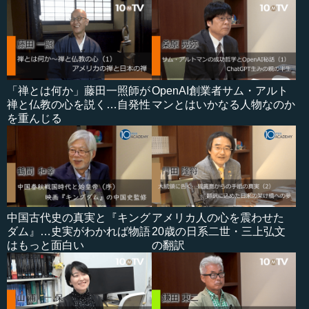
「禅とは何か」藤田一照師が
OpenAI創業者サム・アルト
禅と仏教の心を説く…自発性
マンとはいかなる人物なのか
を重んじる
中国古代史の真実と『キング
アメリカ人の心を震わせた
ダム』…史実がわかれば物語
20歳の日系二世・三上弘文
はもっと面白い
の翻訳