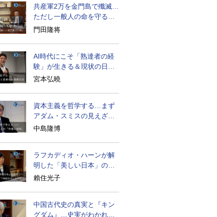
共産軍2万を金門島で殲滅…
ただし一般人の命を守る軍
人の本義を重視
門田隆将
AI時代にこそ「熟達者の経
験」が生きる＆現状の日本
経済の実情は
宮本弘曉
資本主義を哲学する…まず
アダム・スミスの見えざる
手と道徳感情論
中島隆博
ラフカディオ・ハーンが解
明した「美しい日本」の秘
密と未来
賴住光子
中国古代史の真実と『キン
グダム』…史実がわかれば