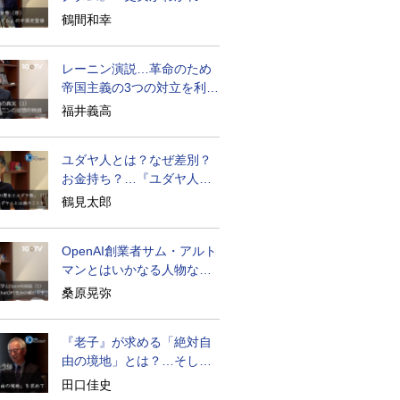
物語はもっと面白い
鶴間和幸
レーニン演説…革命のため
帝国主義の3つの対立を利用
せよ
福井義高
ユダヤ人とは？なぜ差別？
お金持ち？…『ユダヤ人の
歴史』に学ぶ
鶴見太郎
OpenAI創業者サム・アルト
マンとはいかなる人物なの
か
桑原晃弥
『老子』が求める「絶対自
由の境地」とは？…そして
創造長寿へ
田口佳史