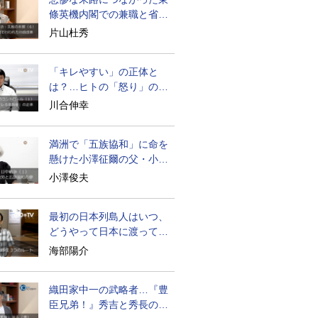
條英機内閣での兼職と省庁
再編
片山杜秀
「キレやすい」の正体と
は？…ヒトの「怒り」の本
質に迫る
川合伸幸
満洲で「五族協和」に命を
懸けた小澤征爾の父・小澤
開作
小澤俊夫
最初の日本列島人はいつ、
どうやって日本に渡ってき
たのか
海部陽介
織田家中一の武略者…『豊
臣兄弟！』秀吉と秀長の知