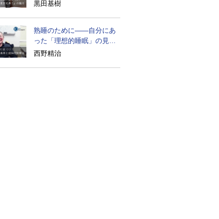
られざる実像
黒田基樹
熟睡のために――自分にあ
った「理想的睡眠」の見つ
け方
西野精治