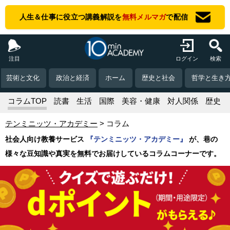
人生＆仕事に役立つ講義解説を
無料メルマガ
で配信
注目
ログイン
検索
芸術と文化
政治と経済
ホーム
歴史と社会
哲学と生き
コラムTOP
読書
生活
国際
美容・健康
対人関係
歴史
テンミニッツ・アカデミー
コラム
社会人向け教養サービス
『テンミニッツ・アカデミー』
が、巷の
様々な豆知識や真実を無料でお届けしているコラムコーナーです。