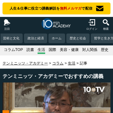
人生＆仕事に役立つ講義解説を
無料メルマガ
で配信
注目
ログイン
検索
芸術と文化
政治と経済
ホーム
歴史と社会
哲学と生き
コラムTOP
読書
生活
国際
美容・健康
対人関係
歴史
テンミニッツ・アカデミー
コラム
生活
記事
テンミニッツ・アカデミーでおすすめの講義