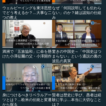
ウェルビーイングを東洋思想
なぜ「何回説明しても伝わら
でどう考えるか？…大事な二
ない」のか？鍵は認知の仕組
つの教え
み
満洲で「五族協和」に命を懸
驚きの中国史～「中国史はつ
けた小澤征爾の父・小澤開作
まらない」という通説の裏の
波乱の真実
身につけるべきリベラルアー
賢者は歴史に学び、愚者は経
ツとは？…欧米の伝統と変遷
験に学ぶ…本当に大切なこと
から探る
は？