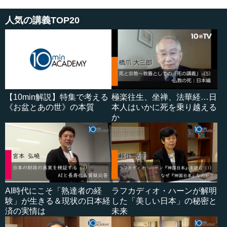
人気の講義TOP20
【10min解説】特集で考える
極楽往生、坐禅、法華経…日
《お盆とあの世》の本質
本人はいかに死を乗り越える
か
AI時代にこそ「熟達者の経
ラフカディオ・ハーンが解明
験」が生きる＆現状の日本経
した「美しい日本」の秘密と
済の実情は
未来