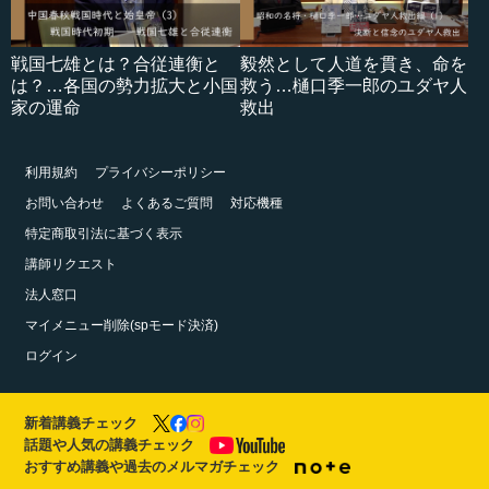
戦国七雄とは？合従連衡と
毅然として人道を貫き、命を
は？…各国の勢力拡大と小国
救う…樋口季一郎のユダヤ人
家の運命
救出
利用規約
プライバシーポリシー
お問い合わせ
よくあるご質問
対応機種
特定商取引法に基づく表示
講師リクエスト
法人窓口
マイメニュー削除(spモード決済)
ログイン
新着講義チェック
話題や人気の講義チェック
おすすめ講義や過去のメルマガチェック