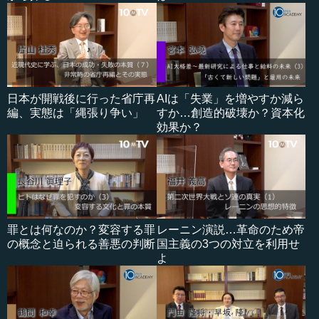
日本が開戦後に行った省庁再
AIは「失業」を増やすか減ら
編、実態は「縄張り争い」
すか…創造的破壊か？資本化
効果か？
罪とは何なのか？変容する罪
レーニン演説…革命のため帝
の概念と迫られる善悪の判断
国主義の3つの対立を利用せ
よ