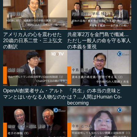
アメリカ人の心を震わせた
共産軍2万を金門島で殲滅…
20歳の日系二世・三上弘文
ただし一般人の命を守る軍人
の翻訳
の本義を重視
OpenAI創業者サム・アルト
「共生」の本当の意味と
マンとはいかなる人物なのか
は？…人間はHuman Co-
becoming