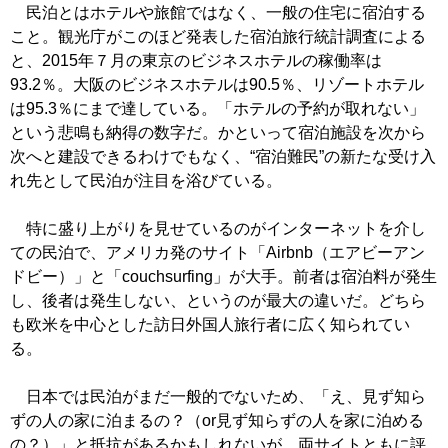
民泊とはホテルや旅館ではなく、一般の住宅に宿泊する
こと。観光庁がこのほど発表した宿泊旅行統計調査による
と、2015年７月の東京のビジネスホテルの稼働率は
93.2％。大阪のビジネスホテルは90.5％、リゾートホテル
は95.3％にまで達している。「ホテルの予約が取れない」
という悲鳴も納得の数字だ。かといって宿泊施設を次から
次へと建設できるわけでもなく、“宿泊難民”の新たな受け入
れ先として民泊が注目を浴びている。
特に盛り上がりを見せているのがインターネットを介し
ての民泊で、アメリカ発のサイト「Airbnb（エアビーアン
ドビー）」と「couchsurfing」が大手。前者は宿泊料が発生
し、後者は発生しない、というのが最大の違いだ。どちら
も欧米を中心とした訪日外国人旅行者に広く知られてい
る。
日本では民泊がまだ一般的でないため、「え、見ず知ら
ずの人の家に泊まるの？（or見ず知らずの人を家に泊める
の？）」と抵抗があるかもしれないが、両サイトともに評