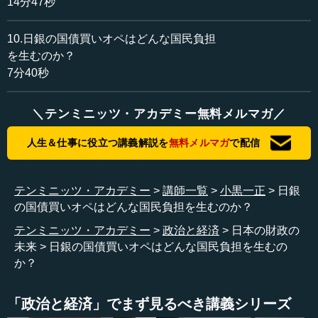
14分47秒
ん。負債が750兆円です。どうしてでしょうか。図表2で
は、政府は国債を800兆円発行していて、そのうち日本銀行
10.日銀の国債買いオペはどんな国民負担
が500兆円を持っています。そうすると、民間が持っている
を生むのか？
国債は300兆円になり、それが負債欄に書かれています。し
7分40秒
かし他方、緑色の準備の部分は250兆円から350兆円に増え
ています。そのため、現金100兆円、国債300兆円、準備
350兆円の合計が750兆円になり、図表4（1）と変わらなく
＼テンミニッツ・アカデミー無料メルマガ／
なります。これとちょうど鏡になるように、民間銀行の資
産には準備350兆円、国債300兆円が書かれ、加えて貸し出
人生＆仕事に役立つ講義解説を
無料メルマガ
で配信
しが950兆円あるということです。そして、これらの原資が
私たちの預金1,600兆円になっています。
テンミニッツ・アカデミー
講師一覧
小黒一正
日銀
の国債買いオペはどんな国民負担を生むのか？
●準備の付利の抑制は、預金課税と実質的に同等にな
テンミニッツ・アカデミー
政治と経済
日本の財政の
る
未来
日銀の国債買いオペはどんな国民負担を生むの
か？
さて、日本銀行に預けている民間銀行の預金...
「政治と経済」でまず見るべき講義シリーズ