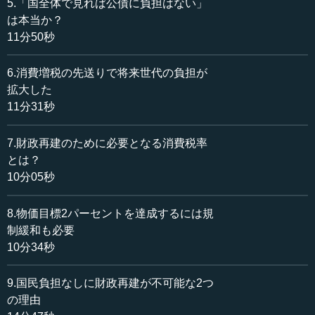
が、右下の図表4（2）です。
5.「国全体で見れば公債に負担はない」
は本当か？
異なってくる部分をカラーにして示しました。まず、図
11分50秒
表4（1）を見てください。政府部門で800兆円の国債が発
行されており、日本銀行がそのうちの400兆円分を持ってい
6.消費増税の先送りで将来世代の負担が
ます。したがって、政府と日本銀行を一緒のバランスシー
拡大した
トで書けば、国債は400兆円になります。そして、この国債
11分31秒
を民間銀行が資産として持っている状態です。
7.財政再建のために必要となる消費税率
日本銀行の負債は、国債400兆円に加えて、現金が100兆
とは？
円、さらに民間銀行がいつでも引き出せるようにしている
10分05秒
準備（当座預金）が250兆円あります。それゆえ、政府部門
と日本銀行を一緒にしたバランスシートの負債の総額は750
兆円です。また、政府部門と日銀の負債欄にある黄色、す
8.物価目標2パーセントを達成するには規
なわち国債400兆円に対応するのは、民間銀行の資産欄に書
制緩和も必要
かれた国債400兆円、そして、緑色の部分に対応するのは、
10分34秒
民間銀行の資産欄に書かれた準備250兆円です。
9.国民負担なしに財政再建が不可能な2つ
次に図表4（2）を見てください。この場合も、政府と日
の理由
本銀行を一緒にしてもバランスシートの総額は変わりませ