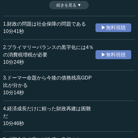
2の理由は、もし国債の金利が正常化する中で、準備預金の
続きを見る ▼
時間：7分40秒
金利を適切な水準まで引き上げなければ、それは私たちの
収録日：2017年9月4日
預金の金利をカットしていることと同じになるからであ
追加日：2017年10月10日
る。（全10話中第10話）
1.財政の問題は社会保障の問題である
▶無料視聴
カテゴリー：
10分41秒
金融・経済
財政政策
2.プライマリーバランスの黒字化には4％
≪全文≫
の消費税増税が必要
▶無料視聴
●政府と日銀を一体として見れば、国債を買い増して
10分24秒
もBSは同じ
3.ドーマー命題から今後の債務残高GDP
日本銀行が国債を買い切ったとしても、国民負担なしに
比が分かる
財政再建はできない第2の理由についても説明します。左上
10分14秒
の図表1と右上の図表2は、先ほどの第1の理由で説明したの
とまったく同じ図です。今度は、政府と日本銀行を一緒に
4.経済成長だけに頼った財政再建は困難
した場合に、国債の負担がどうなるのかを見てみましょ
だ
う。図表1の政府部門と日本銀行のバランスシート（BS）
10分46秒
を一緒にしたものが、左下にある図表4（1）という図にな
ります。また、図表2の政府部門と日銀を一緒にしたもの