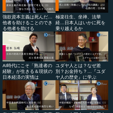
強欲資本主義は死んだ…
極楽往生、坐禅、法華
他者を助けることのでき
経…日本人はいかに死を
る他者を助ける
乗り越えるか
AI時代にこそ「熟達者の
ユダヤ人とは？なぜ差
経験」が生きる＆現状の
別？お金持ち？…『ユダ
日本経済の実情は
ヤ人の歴史』に学ぶ