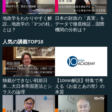
地政学をわかりやすく解
日本の財政の「真実」を
説…地政学の「3つの柱」
データで徹底検証…国際
とは？
機関の分析は？
人気の講義TOP10
独裁ができない戦前日
【10min解説】特集で考
本…大日本帝国憲法とシ
える《お盆とあの世》の
ラスの論理
本質