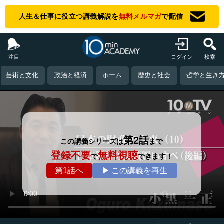
人生＆仕事に役立つ講義解説を
無料メルマガ
で配信
注目
ログイン
検索
芸術と文化
政治と経済
ホーム
歴史と社会
哲学と生き
第2話
この講義シリーズは
まで
登録不要
無料視聴
で
できます！
第1話へ
▶ この講義を再生