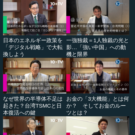
日本のエネルギー政策を
一強独裁＝1人独裁の光と
「デジタル戦略」で大転
影…「強い中国」への動
換しよう
機と限界
なぜ世界の半導体不足は
お金の「3大機能」とは何
起きた？台湾TSMCと日
か？ そしてお金のルー
本復活への鍵
ツとは？